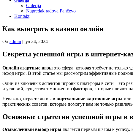
Galerija
Galerija
Napredak radova Pančevo
Kontakt
Как выиграть в казино онлайн
Од
admin
|
јул 24, 2024
Секреты успешной игры в интернет-ка
Онлайн азартные игры
это сфера, которая требует не только
исход игры. В этой статье мы рассмотрим эффективные подход
Один из ключевых аспектов игровых платформ в сети – это ра
и условий, существует множество факторов, которые влияют на
Неважно, играете ли вы в
виртуальные карточные игры
или 
практических советов, которые помогут вам не только развлеч
Основные стратегии успешной игры в 
Осмысленный выбор игры
является первым шагом к успеху. 