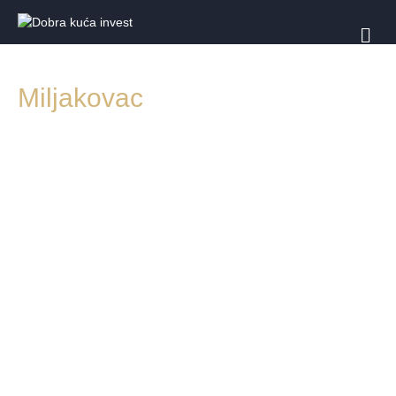
И
З
Б
О
Miljakovac
Р
Н
И
К