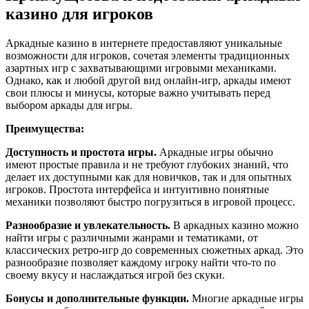
казино для игроков
Аркадные казино в интернете предоставляют уникальные
возможности для игроков, сочетая элементы традиционных
азартных игр с захватывающими игровыми механиками.
Однако, как и любой другой вид онлайн-игр, аркады имеют
свои плюсы и минусы, которые важно учитывать перед
выбором аркады для игры.
Преимущества:
Доступность и простота игры.
Аркадные игры обычно
имеют простые правила и не требуют глубоких знаний, что
делает их доступными как для новичков, так и для опытных
игроков. Простота интерфейса и интуитивно понятные
механики позволяют быстро погрузиться в игровой процесс.
Разнообразие и увлекательность.
В аркадных казино можно
найти игры с различными жанрами и тематиками, от
классических ретро-игр до современных сюжетных аркад. Это
разнообразие позволяет каждому игроку найти что-то по
своему вкусу и наслаждаться игрой без скуки.
Бонусы и дополнительные функции.
Многие аркадные игры