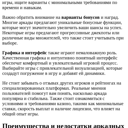
игры, ищите варианты с минимальными требованиями по
времени и навыкам.
Важно обратить внимание на
варианты бонусов
и наград.
Многие аркады предлагают уникальные бонусные функции,
которые могут значительно увеличить ваши шансы на успех.
Некоторые игры предлагают прогрессивные джекпоты или
различные виды множителей, что также стоит учитывать при
выборе.
Графика и интерфейс
также играют немаловажную роль.
Качественная графика и интуитивно понятный интерфейс
обеспечат комфортный и увлекательный игровой процесс.
Выбирайте игры с привлекательной визуализацией, которые
создадут погружение в игру и добавят ей динамики.
Не стоит забывать о отзывах других игроков и рейтингах на
специализированных платформах. Реальные мнения
пользователей помогут вам понять, насколько аркада
популярна и стабильна. Также стоит ознакомиться с
условиями и требованиями казино, такими как минимальные
ставки, скорость выплат и наличие лицензии, что влияет на
общий опыт игры.
Преимущества и недостатки аркадных