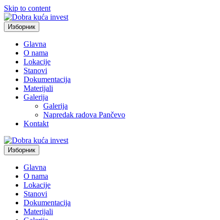
Skip to content
Изборник
Glavna
O nama
Lokacije
Stanovi
Dokumentacija
Materijali
Galerija
Galerija
Napredak radova Pančevo
Kontakt
Изборник
Glavna
O nama
Lokacije
Stanovi
Dokumentacija
Materijali