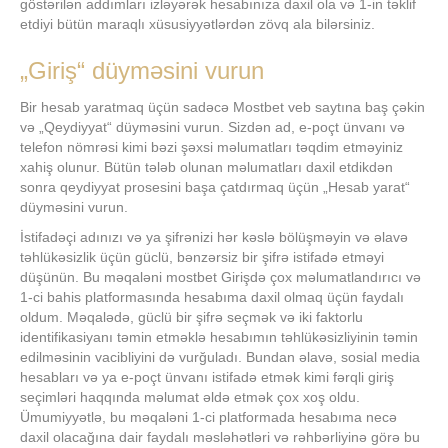
göstərilən addımları izləyərək hesabınıza daxil ola və 1-in təklif
etdiyi bütün maraqlı xüsusiyyətlərdən zövq ala bilərsiniz.
„Giriş“ düyməsini vurun
Bir hesab yaratmaq üçün sadəcə Mostbet veb saytına baş çəkin
və „Qeydiyyat“ düyməsini vurun. Sizdən ad, e-poçt ünvanı və
telefon nömrəsi kimi bəzi şəxsi məlumatları təqdim etməyiniz
xahiş olunur. Bütün tələb olunan məlumatları daxil etdikdən
sonra qeydiyyat prosesini başa çatdırmaq üçün „Hesab yarat“
düyməsini vurun.
İstifadəçi adınızı və ya şifrənizi hər kəslə bölüşməyin və əlavə
təhlükəsizlik üçün güclü, bənzərsiz bir şifrə istifadə etməyi
düşünün. Bu məqaləni mostbet Girişdə çox məlumatlandırıcı və
1-ci bahis platformasında hesabıma daxil olmaq üçün faydalı
oldum. Məqalədə, güclü bir şifrə seçmək və iki faktorlu
identifikasiyanı təmin etməklə hesabımın təhlükəsizliyinin təmin
edilməsinin vacibliyini də vurğuladı. Bundan əlavə, sosial media
hesabları və ya e-poçt ünvanı istifadə etmək kimi fərqli giriş
seçimləri haqqında məlumat əldə etmək çox xoş oldu.
Ümumiyyətlə, bu məqaləni 1-ci platformada hesabıma necə
daxil olacağına dair faydalı məsləhətləri və rəhbərliyinə görə bu