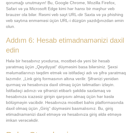
qorumağı unutmayın! Bu, Google Chrome, Mozilla Firefox,
Safari və ya Microsoft Edge kimi hər hansı bir məşhur veb
brauzer ola bilər. Rəsmi veb sayt URL-dir Saxta və ya phishing
veb saytına enməməsi üçün URL-i düzgün yazdığınızdan əmin
olun.
Addım 6: Hesab etimadnamənizi daxil
edin
Hələ bir hesabınız yoxdursa, mostbet-də yeni bir hesab
yaratmaq üçün „Qeydiyyat“ düyməsini basa bilərsiniz. Şəxsi
məlumatlarınızı təqdim etmək və istifadəçi adı və şifrə yaratmaq
lazımdır. „Link giriş formasının altına verilir. Şifrənizi yenidən
qurmaq və hesabınıza daxil olmaq üçün təlimatları izləyin.
İstifadəçi adınızı və şifrənizi etibarlı şəkildə saxlamaq və
hesabınıza icazəsiz girişin qarşısını almaq üçün hər kəslə
bölüşməyin vacibdir. Hesabınıza mostbet bahis platformasında
daxil olmaq üçün „Giriş“ düyməsini basmalısınız. Bu, giriş
etimadnamənizi daxil etməyə və hesabınıza giriş əldə etməyə
imkan verəcəkdir.