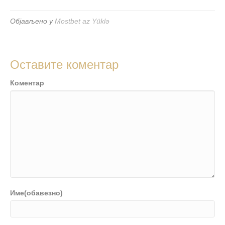
Објављено у
Mostbet az Yüklə
Оставите коментар
Коментар
Име(обавезно)