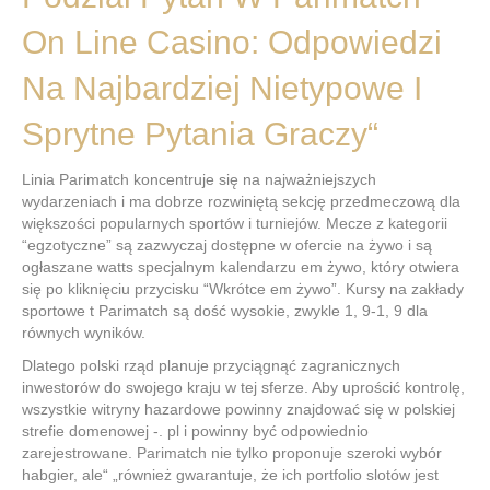
On Line Casino: Odpowiedzi
Na Najbardziej Nietypowe I
Sprytne Pytania Graczy“
Linia Parimatch koncentruje się na najważniejszych
wydarzeniach i ma dobrze rozwiniętą sekcję przedmeczową dla
większości popularnych sportów i turniejów. Mecze z kategorii
“egzotyczne” są zazwyczaj dostępne w ofercie na żywo i są
ogłaszane watts specjalnym kalendarzu em żywo, który otwiera
się po kliknięciu przycisku “Wkrótce em żywo”. Kursy na zakłady
sportowe t Parimatch są dość wysokie, zwykle 1, 9-1, 9 dla
równych wyników.
Dlatego polski rząd planuje przyciągnąć zagranicznych
inwestorów do swojego kraju w tej sferze. Aby uprościć kontrolę,
wszystkie witryny hazardowe powinny znajdować się w polskiej
strefie domenowej -. pl i powinny być odpowiednio
zarejestrowane. Parimatch nie tylko proponuje szeroki wybór
habgier, ale“ „również gwarantuje, że ich portfolio slotów jest