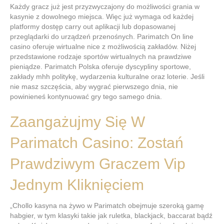
Każdy gracz już jest przyzwyczajony do możliwości grania w
kasynie z dowolnego miejsca. Więc już wymaga od każdej
platformy dostęp carry out aplikacji lub dopasowanej
przeglądarki do urządzeń przenośnych. Parimatch On line
casino oferuje wirtualne nice z możliwością zakładów. Niżej
przedstawione rodzaje sportów wirtualnych na prawdziwe
pieniądze. Parimatch Polska oferuje dyscypliny sportowe,
zakłady mhh politykę, wydarzenia kulturalne oraz loterie. Jeśli
nie masz szczęścia, aby wygrać pierwszego dnia, nie
powinieneś kontynuować gry tego samego dnia.
Zaangażujmy Się W
Parimatch Casino: Zostań
Prawdziwym Graczem Vip
Jednym Kliknięciem
„Chollo kasyna na żywo w Parimatch obejmuje szeroką gamę
habgier, w tym klasyki takie jak ruletka, blackjack, baccarat bądź