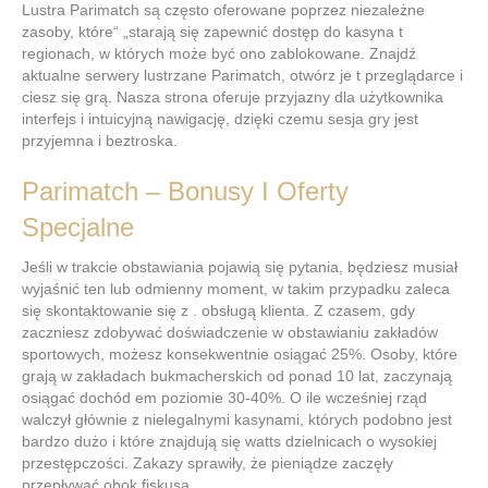
Lustra Parimatch są często oferowane poprzez niezależne
zasoby, które“ „starają się zapewnić dostęp do kasyna t
regionach, w których może być ono zablokowane. Znajdź
aktualne serwery lustrzane Parimatch, otwórz je t przeglądarce i
ciesz się grą. Nasza strona oferuje przyjazny dla użytkownika
interfejs i intuicyjną nawigację, dzięki czemu sesja gry jest
przyjemna i beztroska.
Parimatch – Bonusy I Oferty
Specjalne
Jeśli w trakcie obstawiania pojawią się pytania, będziesz musiał
wyjaśnić ten lub odmienny moment, w takim przypadku zaleca
się skontaktowanie się z . obsługą klienta. Z czasem, gdy
zaczniesz zdobywać doświadczenie w obstawianiu zakładów
sportowych, możesz konsekwentnie osiągać 25%. Osoby, które
grają w zakładach bukmacherskich od ponad 10 lat, zaczynają
osiągać dochód em poziomie 30-40%. O ile wcześniej rząd
walczył głównie z nielegalnymi kasynami, których podobno jest
bardzo dużo i które znajdują się watts dzielnicach o wysokiej
przestępczości. Zakazy sprawiły, że pieniądze zaczęły
przepływać obok fiskusa.