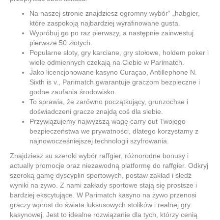
Na naszej stronie znajdziesz ogromny wybór“ „habgier,
które zaspokoją najbardziej wyrafinowane gusta.
Wypróbuj go po raz pierwszy, a następnie zainwestuj
pierwsze 50 złotych.
Popularne sloty, gry karciane, gry stołowe, holdem poker i
wiele odmiennych czekają na Ciebie w Parimatch.
Jako licencjonowane kasyno Curaçao, Antillephone N.
Sixth is v., Parimatch gwarantuje graczom bezpieczne i
godne zaufania środowisko.
To sprawia, że zarówno początkujący, grunzochse i
doświadczeni gracze znajdą coś dla siebie.
Przywiązujemy najwyższą wagę carry out Twojego
bezpieczeństwa we prywatności, dlatego korzystamy z
najnowocześniejszej technologii szyfrowania.
Znajdziesz su szeroki wybór raffgier, różnorodne bonusy i
actually promocje oraz niezawodną platformę do raffgier. Odkryj
szeroką gamę dyscyplin sportowych, postaw zakład i śledź
wyniki na żywo. Z nami zakłady sportowe stają się prostsze i
bardziej ekscytujące. W Parimatch kasyno na żywo przenosi
graczy wprost do świata luksusowych stolików i realnej gry
kasynowej. Jest to idealne rozwiązanie dla tych, którzy cenią