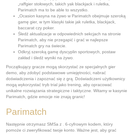
„raffgier stołowych, takich yak blackjack i ruletka,
Parimatch ma to be able to wszystko.
„Ocasion kasyna na żywo w Parimatch obejmuje szeroką
gamę gier, w tym klasyki takie jak ruletka, blackjack,
baccarat czy poker.
Śledź aktualizacje w odpowiednich sekcjach na stronie
Parimatch, aby nie przegapić i grać w najlepsze
Parimatch gry na świecie.
Odkryj szeroką gamę dyscyplin sportowych, postaw
zakład i śledź wyniki na żywo.
Początkujący gracze mogą skorzystać ze specjalnych gier
demo, aby zdobyć podstawowe umiejętności, nabrać
doświadczenia i zapoznać się z grą. Doświadczeni użytkownicy
mogą wykorzystać tryb trial jako trening, aby opracować
unikalne rozwiązania strategiczne i taktyczne. Witamy w kasynie
Parimatch, gdzie emocje nie znają granic!
Parimatch
Następnie otrzymasz SMSa z . 6-cyfrowym kodem, który
pomoże ci zweryfikować twoje konto. Ważne jest, aby grać