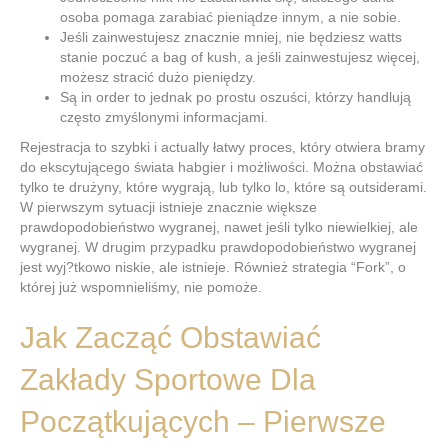
osoba pomaga zarabiać pieniądze innym, a nie sobie.
Jeśli zainwestujesz znacznie mniej, nie będziesz watts
stanie poczuć a bag of kush, a jeśli zainwestujesz więcej,
możesz stracić dużo pieniędzy.
Są in order to jednak po prostu oszuści, którzy handlują
często zmyślonymi informacjami.
Rejestracja to szybki i actually łatwy proces, który otwiera bramy
do ekscytującego świata habgier i możliwości. Można obstawiać
tylko te drużyny, które wygrają, lub tylko lo, które są outsiderami.
W pierwszym sytuacji istnieje znacznie większe
prawdopodobieństwo wygranej, nawet jeśli tylko niewielkiej, ale
wygranej. W drugim przypadku prawdopodobieństwo wygranej
jest wyj?tkowo niskie, ale istnieje. Również strategia “Fork”, o
której już wspomnieliśmy, nie pomoże.
Jak Zacząć Obstawiać
Zakłady Sportowe Dla
Początkujących – Pierwsze