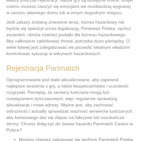
waluty podczas rejestracji. Nasze gry są dostępne online, dzięki
czemu możesz cieszyć się emocjami we możliwością wygranej
w zaciszu własnego domu lub w innym dogodnym miejscu.
Jeśli zakazy zostaną zniesione teraz, biznes hazardowy nie
będzie się spieszył unces legalizacją. Ponieważ Polska, oprócz
zezwoleń, obniża również podatki dla biznesu hazardowego.
Aby całkowicie zablokować threat, potrzeba dużo pieniędzy. O
wiele łatwiej jest zalegalizować we pozwolić lokalnym władzom
kontrolować sytuację w witrynach hazardowych.
Rejestracja Parimatch
Oprogramowanie jest stale aktualizowane, aby zapewnić
najlepsze wrażenia z gry, a także bezpieczeństwo i uczciwość
rozgrywki. Pamiętaj, że serwery lustrzane mogą być
rozwiązaniem tymczasowym, więc regularnie sprawdzaj
aktualizacje i nowe adresy. Ważne jest, aby zachować
ostrożność i actually sprawdzać ważność serwerów lustrzanych,
aby keineswegs dać się złapać na fałszywe lub oszukańcze
strony. Chcesz dołączyć do świata hazardu Parimatch Casino w
Polsce?
Możesz również zalogować się perform Parimatch Polska