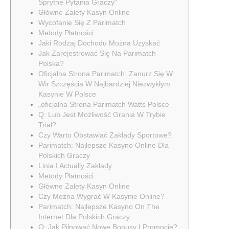
Sprytne Pytania Graczy“
Główne Zalety Kasyn Online
Wycofanie Się Z Parimatch
Metody Płatności
Jaki Rodzaj Dochodu Można Uzyskać
Jak Zarejestrować Się Na Parimatch
Polska?
Oficjalna Strona Parimatch: Zanurz Się W
Wir Szczęścia W Najbardziej Niezwykłym
Kasynie W Polsce
„oficjalna Strona Parimatch Watts Polsce
Q: Lub Jest Możliwość Grania W Trybie
Trial?
Czy Warto Obstawiać Zakłady Sportowe?
Parimatch: Najlepsze Kasyno Online Dla
Polskich Graczy
Linia I Actually Zakłady
Metody Płatności
Główne Zalety Kasyn Online
Czy Można Wygrać W Kasynie Online?
Parimatch: Najlepsze Kasyno On The
Internet Dla Polskich Graczy
Q: Jak Pilnować Nowe Bonusy I Promocje?