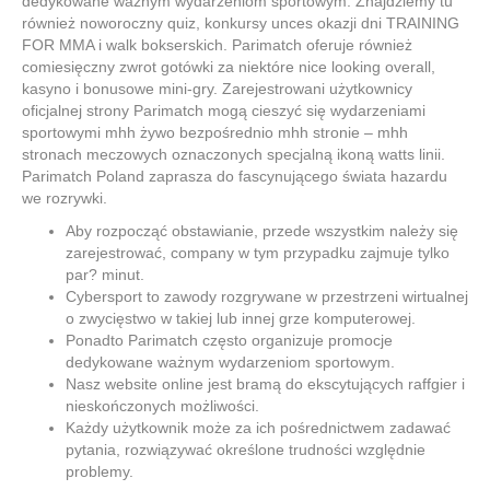
dedykowane ważnym wydarzeniom sportowym. Znajdziemy tu
również noworoczny quiz, konkursy unces okazji dni TRAINING
FOR MMA i walk bokserskich. Parimatch oferuje również
comiesięczny zwrot gotówki za niektóre nice looking overall,
kasyno i bonusowe mini-gry. Zarejestrowani użytkownicy
oficjalnej strony Parimatch mogą cieszyć się wydarzeniami
sportowymi mhh żywo bezpośrednio mhh stronie – mhh
stronach meczowych oznaczonych specjalną ikoną watts linii.
Parimatch Poland zaprasza do fascynującego świata hazardu
we rozrywki.
Aby rozpocząć obstawianie, przede wszystkim należy się
zarejestrować, company w tym przypadku zajmuje tylko
par? minut.
Cybersport to zawody rozgrywane w przestrzeni wirtualnej
o zwycięstwo w takiej lub innej grze komputerowej.
Ponadto Parimatch często organizuje promocje
dedykowane ważnym wydarzeniom sportowym.
Nasz website online jest bramą do ekscytujących raffgier i
nieskończonych możliwości.
Każdy użytkownik może za ich pośrednictwem zadawać
pytania, rozwiązywać określone trudności względnie
problemy.