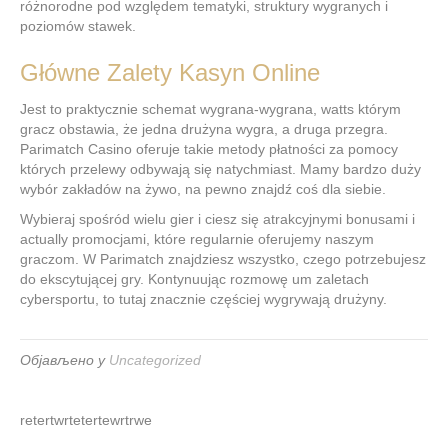
różnorodne pod względem tematyki, struktury wygranych i
poziomów stawek.
Główne Zalety Kasyn Online
Jest to praktycznie schemat wygrana-wygrana, watts którym
gracz obstawia, że jedna drużyna wygra, a druga przegra.
Parimatch Casino oferuje takie metody płatności za pomocy
których przelewy odbywają się natychmiast. Mamy bardzo duży
wybór zakładów na żywo, na pewno znajdź coś dla siebie.
Wybieraj spośród wielu gier i ciesz się atrakcyjnymi bonusami i
actually promocjami, które regularnie oferujemy naszym
graczom. W Parimatch znajdziesz wszystko, czego potrzebujesz
do ekscytującej gry. Kontynuując rozmowę um zaletach
cybersportu, to tutaj znacznie częściej wygrywają drużyny.
Објављено у
Uncategorized
retertwrtetertewrtrwe