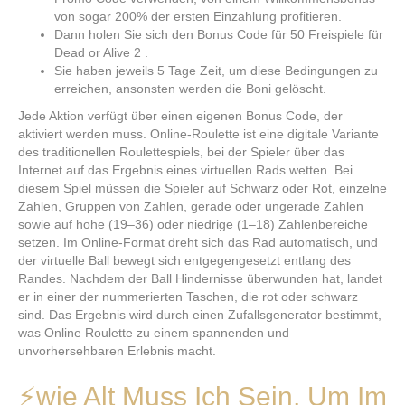
von sogar 200% der ersten Einzahlung profitieren.
Dann holen Sie sich den Bonus Code für 50 Freispiele für
Dead or Alive 2 .
Sie haben jeweils 5 Tage Zeit, um diese Bedingungen zu
erreichen, ansonsten werden die Boni gelöscht.
Jede Aktion verfügt über einen eigenen Bonus Code, der
aktiviert werden muss. Online-Roulette ist eine digitale Variante
des traditionellen Roulettespiels, bei der Spieler über das
Internet auf das Ergebnis eines virtuellen Rads wetten. Bei
diesem Spiel müssen die Spieler auf Schwarz oder Rot, einzelne
Zahlen, Gruppen von Zahlen, gerade oder ungerade Zahlen
sowie auf hohe (19–36) oder niedrige (1–18) Zahlenbereiche
setzen. Im Online-Format dreht sich das Rad automatisch, und
der virtuelle Ball bewegt sich entgegengesetzt entlang des
Randes. Nachdem der Ball Hindernisse überwunden hat, landet
er in einer der nummerierten Taschen, die rot oder schwarz
sind. Das Ergebnis wird durch einen Zufallsgenerator bestimmt,
was Online Roulette zu einem spannenden und
unvorhersehbaren Erlebnis macht.
⚡wie Alt Muss Ich Sein, Um Im