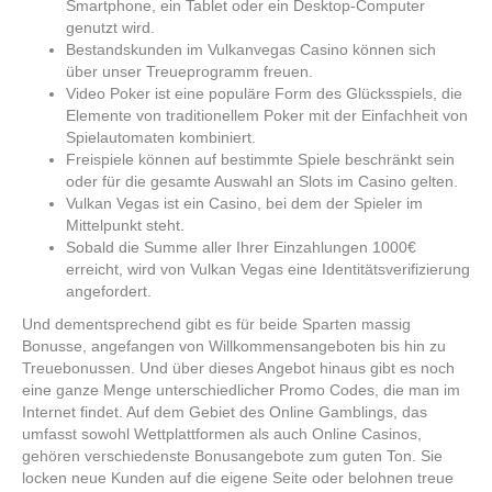
Smartphone, ein Tablet oder ein Desktop-Computer
genutzt wird.
Bestandskunden im Vulkanvegas Casino können sich
über unser Treueprogramm freuen.
Video Poker ist eine populäre Form des Glücksspiels, die
Elemente von traditionellem Poker mit der Einfachheit von
Spielautomaten kombiniert.
Freispiele können auf bestimmte Spiele beschränkt sein
oder für die gesamte Auswahl an Slots im Casino gelten.
Vulkan Vegas ist ein Casino, bei dem der Spieler im
Mittelpunkt steht.
Sobald die Summe aller Ihrer Einzahlungen 1000€
erreicht, wird von Vulkan Vegas eine Identitätsverifizierung
angefordert.
Und dementsprechend gibt es für beide Sparten massig
Bonusse, angefangen von Willkommensangeboten bis hin zu
Treuebonussen. Und über dieses Angebot hinaus gibt es noch
eine ganze Menge unterschiedlicher Promo Codes, die man im
Internet findet. Auf dem Gebiet des Online Gamblings, das
umfasst sowohl Wettplattformen als auch Online Casinos,
gehören verschiedenste Bonusangebote zum guten Ton. Sie
locken neue Kunden auf die eigene Seite oder belohnen treue