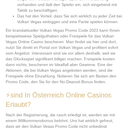
vorhanden und lädt den Spieler ein, sich eingehend mit
Taktik zu beschäftigen.
Das hat den Vorteil, dass Sie sich wirklich zu jeder Zeit bei
Vulkan Vegas einloggen und eine Partie spielen können.
Ein brandaktueller Vulkan Vegas Promo Code 2023 kann Ihnen
beispielsweise Spielguthaben oder Freispiele für das Vulkan
Vegas Online Casino bescheren. Man findet sie hier und dort,
nutzt Sie direkt im Portal von Vulkan Vegas und profitiert sofort
vom Angebot. Interessant sind sie vor allem deshalb, weil sie
das Glücksspiel signifikant billiger machen. Freispiele kosten
dann nichts, bescheren im Idealfall aber Gewinne. Eine der
Aktionen, die bei Vulkan Vegas angeboten werden, sind die
Freispiele ohne Einzahlung. Notieren Sie sich am Besten den
Promo Code, den Sie für den No-Deposit-Bonus finden.
⚡sind In Österreich Online Casinos
Erlaubt?
Nach der Registrierung, die rasch erledigt ist, werden wir mit
einem Willkommensbonus belohnt. Uns hat wirklich gefreut,
dass wir den Vulkan Vegas Promo Code nicht unbedingt