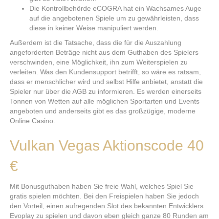
Die Kontrollbehörde eCOGRA hat ein Wachsames Auge
auf die angebotenen Spiele um zu gewährleisten, dass
diese in keiner Weise manipuliert werden.
Außerdem ist die Tatsache, dass die für die Auszahlung
angeforderten Beträge nicht aus dem Guthaben des Spielers
verschwinden, eine Möglichkeit, ihn zum Weiterspielen zu
verleiten. Was den Kundensupport betrifft, so wäre es ratsam,
dass er menschlicher wird und selbst Hilfe anbietet, anstatt die
Spieler nur über die AGB zu informieren. Es werden einerseits
Tonnen von Wetten auf alle möglichen Sportarten und Events
angeboten und anderseits gibt es das großzügige, moderne
Online Casino.
Vulkan Vegas Aktionscode 40
€
Mit Bonusguthaben haben Sie freie Wahl, welches Spiel Sie
gratis spielen möchten. Bei den Freispielen haben Sie jedoch
den Vorteil, einen aufregenden Slot des bekannten Entwicklers
Evoplay zu spielen und davon eben gleich ganze 80 Runden am