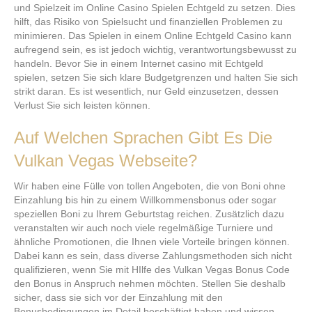
und Spielzeit im Online Casino Spielen Echtgeld zu setzen. Dies
hilft, das Risiko von Spielsucht und finanziellen Problemen zu
minimieren. Das Spielen in einem Online Echtgeld Casino kann
aufregend sein, es ist jedoch wichtig, verantwortungsbewusst zu
handeln. Bevor Sie in einem Internet casino mit Echtgeld
spielen, setzen Sie sich klare Budgetgrenzen und halten Sie sich
strikt daran. Es ist wesentlich, nur Geld einzusetzen, dessen
Verlust Sie sich leisten können.
Auf Welchen Sprachen Gibt Es Die
Vulkan Vegas Webseite?
Wir haben eine Fülle von tollen Angeboten, die von Boni ohne
Einzahlung bis hin zu einem Willkommensbonus oder sogar
speziellen Boni zu Ihrem Geburtstag reichen. Zusätzlich dazu
veranstalten wir auch noch viele regelmäßige Turniere und
ähnliche Promotionen, die Ihnen viele Vorteile bringen können.
Dabei kann es sein, dass diverse Zahlungsmethoden sich nicht
qualifizieren, wenn Sie mit HIlfe des Vulkan Vegas Bonus Code
den Bonus in Anspruch nehmen möchten. Stellen Sie deshalb
sicher, dass sie sich vor der Einzahlung mit den
Bonusbedingungen im Detail beschäftigt haben und wissen,