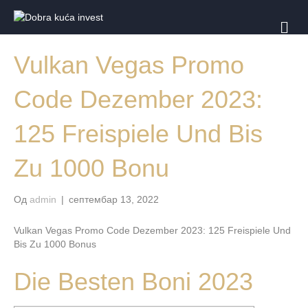
И
З
Б
Vulkan Vegas Promo
О
Р
Н
Code Dezember 2023:
И
К
125 Freispiele Und Bis
Zu 1000 Bonu
Од
admin
|
септембар 13, 2022
Vulkan Vegas Promo Code Dezember 2023: 125 Freispiele Und
Bis Zu 1000 Bonus
Die Besten Boni 2023