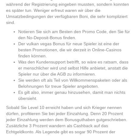
während der Registrierung eingeben mussten, sondern konnten
es später tun. Weniger erfreut waren wir über die
Umsatzbedingungen der verfügbaren Boni, die sehr kompliziert
sind.
Notieren Sie sich am Besten den Promo Code, den Sie für
den No-Deposit-Bonus finden.
Der vulkan vegas Bonus für neue Spieler ist eine der
besten Promotionen, die wir derzeit in Online-Casinos
finden können.
Was den Kundensupport betrifft, so wäre es ratsam, dass
er menschlicher wird und selbst Hilfe anbietet, anstatt die
Spieler nur über die AGB zu informieren.
Sie werden oft als Teil von Willkommenspaketen oder als
Belohnungen für treue Spieler angeboten.
Es gilt also, immer genau hinzusehen, damit man nichts
übersieht.
Sobald Sie Level 10 erreicht haben und sich Krieger nennen
dürfen, profitieren Sie bei jeder Einzahlung. Denn 20 Prozent
jeder Einzahlung werden dem Bonusguthaben gutgeschrieben.
Zusätzliche 3 Prozent wandern als Cashback auf das
Echtgeldkonto. Als Legende gibt es sogar 90 Prozent der