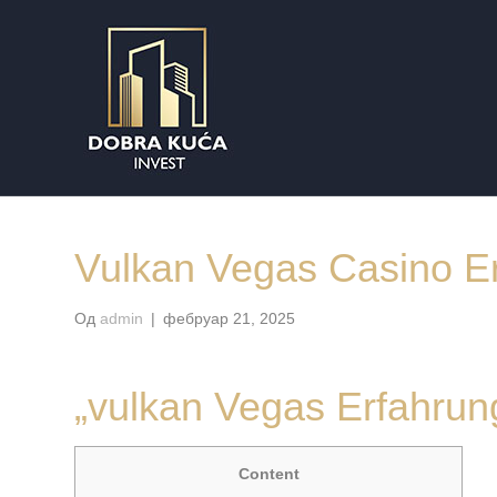
Vulkan Vegas Casino E
Од
admin
|
фебруар 21, 2025
„vulkan Vegas Erfahru
Content