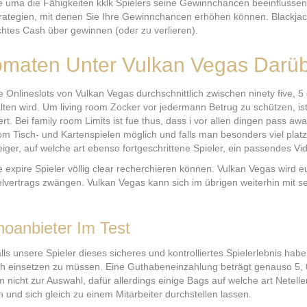
e uma die Fähigkeiten kklk Spielers seine Gewinnchancen beeinflussen
trategien, mit denen Sie Ihre Gewinnchancen erhöhen können. Blackjack 
chtes Cash über gewinnen (oder zu verlieren).
tomaten Unter Vulkan Vegas Darü
ce Onlineslots von Vulkan Vegas durchschnittlich zwischen ninety five
ten wird. Um living room Zocker vor jedermann Betrug zu schützen, ist 
rt. Bei family room Limits ist fue thus, dass i vor allen dingen pass 
om Tisch- und Kartenspielen möglich und falls man besonders viel platzi
teiger, auf welche art ebenso fortgeschrittene Spieler, ein passendes 
ie expire Spieler völlig clear recherchieren können. Vulkan Vegas wird 
spielvertrags zwängen. Vulkan Vegas kann sich im übrigen weiterhin mi
oanbieter Im Test
lls unsere Spieler dieses sicheres und kontrolliertes Spielerlebnis h
h einsetzen zu müssen. Eine Guthabeneinzahlung beträgt genauso 5, 00
 nicht zur Auswahl, dafür allerdings einige Bags auf welche art Netell
und sich gleich zu einem Mitarbeiter durchstellen lassen.