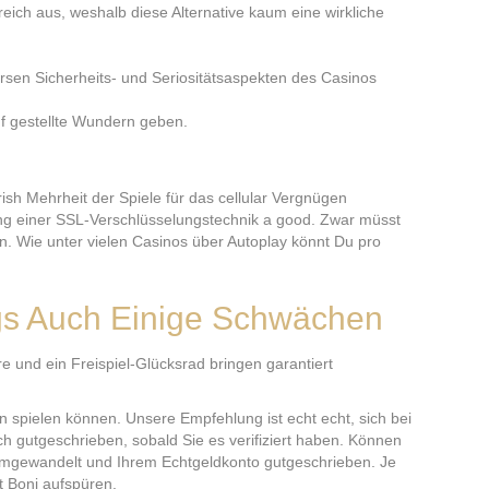
ich aus, weshalb diese Alternative kaum eine wirkliche
ersen Sicherheits- und Seriositätsaspekten des Casinos
uf gestellte Wundern geben.
ish Mehrheit der Spiele für das cellular Vergnügen
ung einer SSL-Verschlüsselungstechnik a good. Zwar müsst
n. Wie unter vielen Casinos über Autoplay könnt Du pro
ings Auch Einige Schwächen
e und ein Freispiel-Glücksrad bringen garantiert
n spielen können. Unsere Empfehlung ist echt echt, sich bei
ch gutgeschrieben, sobald Sie es verifiziert haben. Können
d umgewandelt und Ihrem Echtgeldkonto gutgeschrieben. Je
t Boni aufspüren.