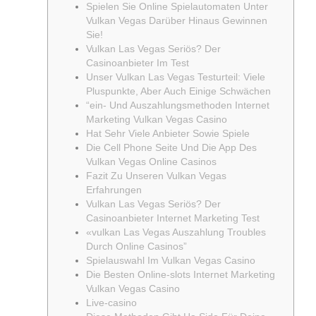
Spielen Sie Online Spielautomaten Unter
Vulkan Vegas Darüber Hinaus Gewinnen
Sie!
Vulkan Las Vegas Seriös? Der
Casinoanbieter Im Test
Unser Vulkan Las Vegas Testurteil: Viele
Pluspunkte, Aber Auch Einige Schwächen
“ein- Und Auszahlungsmethoden Internet
Marketing Vulkan Vegas Casino
Hat Sehr Viele Anbieter Sowie Spiele
Die Cell Phone Seite Und Die App Des
Vulkan Vegas Online Casinos
Fazit Zu Unseren Vulkan Vegas
Erfahrungen
Vulkan Las Vegas Seriös? Der
Casinoanbieter Internet Marketing Test
«vulkan Las Vegas Auszahlung Troubles
Durch Online Casinos”
Spielauswahl Im Vulkan Vegas Casino
Die Besten Online-slots Internet Marketing
Vulkan Vegas Casino
Live-casino