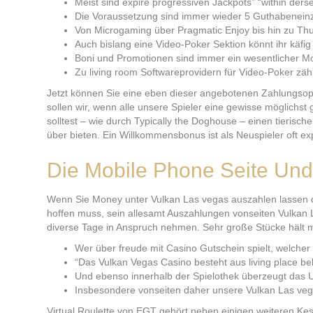
Meist sind expire progressiven Jackpots” “within ders
Die Voraussetzung sind immer wieder 5 Guthabeneinz
Von Microgaming über Pragmatic Enjoy bis hin zu Thun
Auch bislang eine Video-Poker Sektion könnt ihr käfig
Boni und Promotionen sind immer ein wesentlicher Mo
Zu living room Softwareprovidern für Video-Poker zä
Jetzt können Sie eine eben dieser angebotenen Zahlungsopti
sollen wir, wenn alle unsere Spieler eine gewisse möglichst 
solltest – wie durch Typically the Doghouse – einen tierisch
über bieten. Ein Willkommensbonus ist als Neuspieler oft ex
Die Mobile Phone Seite Und
Wenn Sie Money unter Vulkan Las vegas auszahlen lassen dü
hoffen muss, sein allesamt Auszahlungen vonseiten Vulkan L
diverse Tage in Anspruch nehmen. Sehr große Stücke hält ma
Wer über freude mit Casino Gutschein spielt, welcher
“Das Vulkan Vegas Casino besteht aus living place be
Und ebenso innerhalb der Spielothek überzeugt das 
Insbesondere vonseiten daher unsere Vulkan Las veg
Virtual Roulette von EGT gehört neben einigen weiteren Kes