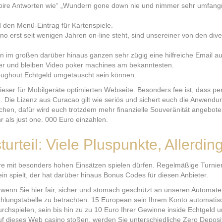
pire Antworten wie“ „Wundern gone down nie und nimmer sehr umfangre
d den Menü-Eintrag für Kartenspiele.
o erst seit wenigen Jahren on-line steht, sind unsereiner von den div
n im großen darüber hinaus ganzen sehr zügig eine hilfreiche Email a
immer und bleiben Video poker machines am bekanntesten.
roughout Echtgeld umgetauscht sein können.
ieser für Mobilgeräte optimierten Webseite. Besonders fee ist, dass per
n. Die Lizenz aus Curacao gilt wie seriös und sichert euch die Anwend
achen, dafür wird euch trotzdem mehr finanzielle Souveränität angebote
 als just one. 000 Euro einzahlen.
urteil: Viele Pluspunkte, Allerd
ire mit besonders hohen Einsätzen spielen dürfen. Regelmäßige Turnier
in spielt, der hat darüber hinaus Bonus Codes für diesen Anbieter.
 wenn Sie hier fair, sicher und stomach geschützt an unseren Automate
zahlungstabelle zu betrachten. 15 European sein Ihrem Konto automatis
urchspielen, sein bis hin zu zu 10 Euro Ihrer Gewinne inside Echtgel
f dieses Web casino stoßen, werden Sie unterschiedliche Zero Deposi