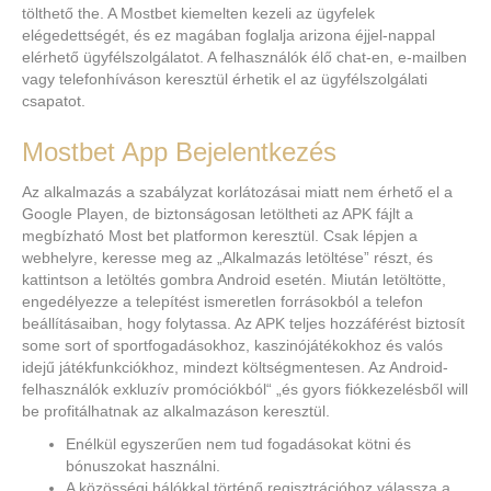
tölthető the. A Mostbet kiemelten kezeli az ügyfelek
elégedettségét, és ez magában foglalja arizona éjjel-nappal
elérhető ügyfélszolgálatot. A felhasználók élő chat-en, e-mailben
vagy telefonhíváson keresztül érhetik el az ügyfélszolgálati
csapatot.
Mostbet App Bejelentkezés
Az alkalmazás a szabályzat korlátozásai miatt nem érhető el a
Google Playen, de biztonságosan letöltheti az APK fájlt a
megbízható Most bet platformon keresztül. Csak lépjen a
webhelyre, keresse meg az „Alkalmazás letöltése” részt, és
kattintson a letöltés gombra Android esetén. Miután letöltötte,
engedélyezze a telepítést ismeretlen forrásokból a telefon
beállításaiban, hogy folytassa. Az APK teljes hozzáférést biztosít
some sort of sportfogadásokhoz, kaszinójátékokhoz és valós
idejű játékfunkciókhoz, mindezt költségmentesen. Az Android-
felhasználók exkluzív promóciókból“ „és gyors fiókkezelésből will
be profitálhatnak az alkalmazáson keresztül.
Enélkül egyszerűen nem tud fogadásokat kötni és
bónuszokat használni.
A közösségi hálókkal történő regisztrációhoz válassza a