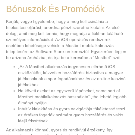
Bónuszok És Promóciók
Kérjük, vegye figyelembe, hogy a meg kell csinálnia a
hitelesítési eljárást, anordna pénzt szeretné kiutalni. Az első
dolog, amit meg kell tennie, hogy megadja a fiókban található
személyes információkat. Az iOS operációs rendszerek
esetében lehetősége vehicle a Mostbet mobilalkalmazás
telepítésére az Software Store-on keresztül. Egyszerűen lépjen
be arizona áruházba, és írja be a keresőbe a “Mostbet” szót.
„Az A Mostbet alkalmazás ingyenesen elérhető iOS
eszközökön, közvetlen hozzáférést biztosítva a magyar
játékosoknak a sportfogadásokhoz és az on-line kaszinó
játékokhoz.
Ha követi ezeket az egyszerű lépéseket, some sort of
Mostbet mobilalkalmazás használata“ „the lehető legjobb
élményt nyújtja.
Intuitív kialakítása és gyors navigációja tökéletessé teszi
az értékes fogadók számára gyors hozzáférés és valós
idejű frissítések.
Az alkalmazás könnyű, gyors és rendkívül érzékeny, így