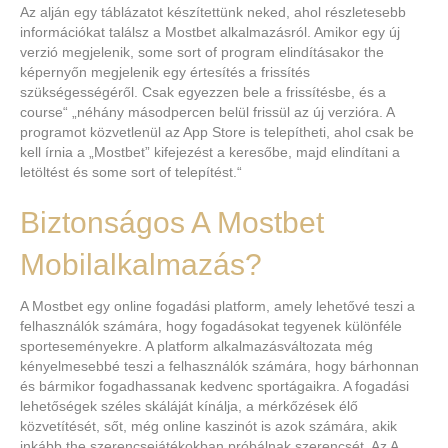
Az alján egy táblázatot készítettünk neked, ahol részletesebb
információkat találsz a Mostbet alkalmazásról. Amikor egy új
verzió megjelenik, some sort of program elindításakor the
képernyőn megjelenik egy értesítés a frissítés
szükségességéről. Csak egyezzen bele a frissítésbe, és a
course“ „néhány másodpercen belül frissül az új verzióra. A
programot közvetlenül az App Store is telepítheti, ahol csak be
kell írnia a „Mostbet” kifejezést a keresőbe, majd elindítani a
letöltést és some sort of telepítést.“
Biztonságos A Mostbet
Mobilalkalmazás?
A Mostbet egy online fogadási platform, amely lehetővé teszi a
felhasználók számára, hogy fogadásokat tegyenek különféle
sporteseményekre. A platform alkalmazásváltozata még
kényelmesebbé teszi a felhasználók számára, hogy bárhonnan
és bármikor fogadhassanak kedvenc sportágaikra. A fogadási
lehetőségek széles skáláját kínálja, a mérkőzések élő
közvetítését, sőt, még online kaszinót is azok számára, akik
inkább the szerencsejátékokban próbálnak szerencsét. Az A