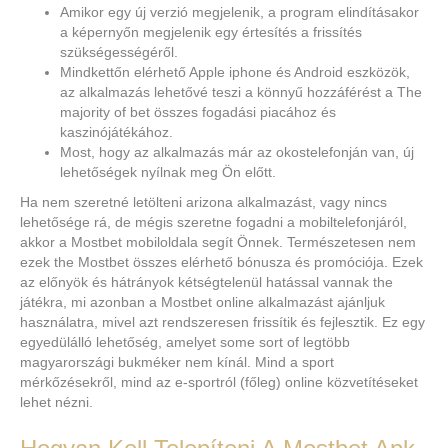
Amikor egy új verzió megjelenik, a program elindításakor
a képernyőn megjelenik egy értesítés a frissítés
szükségességéről.
Mindkettőn elérhető Apple iphone és Android eszközök,
az alkalmazás lehetővé teszi a könnyű hozzáférést a The
majority of bet összes fogadási piacához és
kaszinójátékához.
Most, hogy az alkalmazás már az okostelefonján van, új
lehetőségek nyílnak meg Ön előtt.
Ha nem szeretné letölteni arizona alkalmazást, vagy nincs
lehetősége rá, de mégis szeretne fogadni a mobiltelefonjáról,
akkor a Mostbet mobiloldala segít Önnek. Természetesen nem
ezek the Mostbet összes elérhető bónusza és promóciója. Ezek
az előnyök és hátrányok kétségtelenül hatással vannak the
játékra, mi azonban a Mostbet online alkalmazást ajánljuk
használatra, mivel azt rendszeresen frissítik és fejlesztik. Ez egy
egyedülálló lehetőség, amelyet some sort of legtöbb
magyarországi bukméker nem kínál. Mind a sport
mérkőzésekről, mind az e-sportról (főleg) online közvetítéseket
lehet nézni.