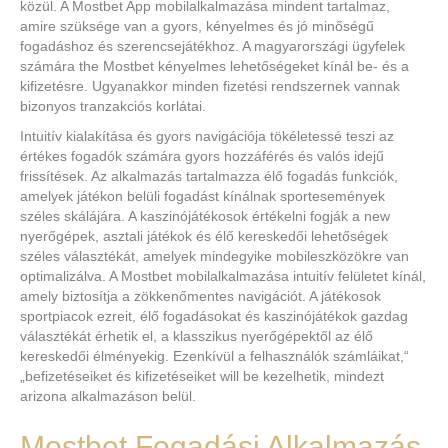
közül. A Mostbet App mobilalkalmazása mindent tartalmaz,
amire szüksége van a gyors, kényelmes és jó minőségű
fogadáshoz és szerencsejátékhoz. A magyarországi ügyfelek
számára the Mostbet kényelmes lehetőségeket kínál be- és a
kifizetésre. Ugyanakkor minden fizetési rendszernek vannak
bizonyos tranzakciós korlátai.
Intuitív kialakítása és gyors navigációja tökéletessé teszi az
értékes fogadók számára gyors hozzáférés és valós idejű
frissítések. Az alkalmazás tartalmazza élő fogadás funkciók,
amelyek játékon belüli fogadást kínálnak sportesemények
széles skálájára. A kaszinójátékosok értékelni fogják a new
nyerőgépek, asztali játékok és élő kereskedői lehetőségek
széles választékát, amelyek mindegyike mobileszközökre van
optimalizálva. A Mostbet mobilalkalmazása intuitív felületet kínál,
amely biztosítja a zökkenőmentes navigációt. A játékosok
sportpiacok ezreit, élő fogadásokat és kaszinójátékok gazdag
választékát érhetik el, a klasszikus nyerőgépektől az élő
kereskedői élményekig. Ezenkívül a felhasználók számláikat,“
„befizetéseiket és kifizetéseiket will be kezelhetik, mindezt
arizona alkalmazáson belül.
Mostbet Fogadási Alkalmazás