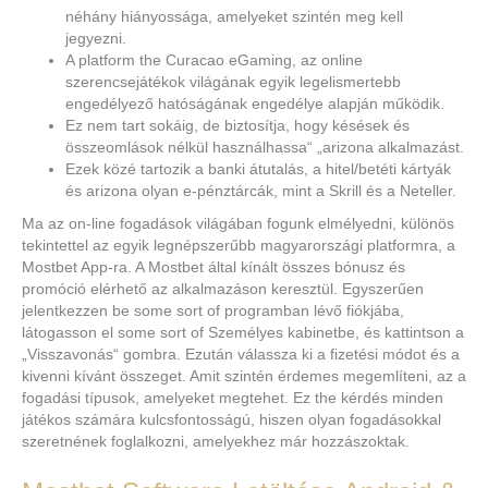
néhány hiányossága, amelyeket szintén meg kell
jegyezni.
A platform the Curacao eGaming, az online
szerencsejátékok világának egyik legelismertebb
engedélyező hatóságának engedélye alapján működik.
Ez nem tart sokáig, de biztosítja, hogy késések és
összeomlások nélkül használhassa“ „arizona alkalmazást.
Ezek közé tartozik a banki átutalás, a hitel/betéti kártyák
és arizona olyan e-pénztárcák, mint a Skrill és a Neteller.
Ma az on-line fogadások világában fogunk elmélyedni, különös
tekintettel az egyik legnépszerűbb magyarországi platformra, a
Mostbet App-ra. A Mostbet által kínált összes bónusz és
promóció elérhető az alkalmazáson keresztül. Egyszerűen
jelentkezzen be some sort of programban lévő fiókjába,
látogasson el some sort of Személyes kabinetbe, és kattintson a
„Visszavonás“ gombra. Ezután válassza ki a fizetési módot és a
kivenni kívánt összeget. Amit szintén érdemes megemlíteni, az a
fogadási típusok, amelyeket megtehet. Ez the kérdés minden
játékos számára kulcsfontosságú, hiszen olyan fogadásokkal
szeretnének foglalkozni, amelyekhez már hozzászoktak.