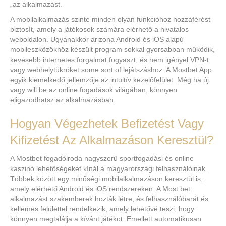
„az alkalmazást.
A mobilalkalmazás szinte minden olyan funkcióhoz hozzáférést
biztosít, amely a játékosok számára elérhető a hivatalos
weboldalon. Ugyanakkor arizona Android és iOS alapú
mobileszközökhöz készült program sokkal gyorsabban működik,
kevesebb internetes forgalmat fogyaszt, és nem igényel VPN-t
vagy webhelytükröket some sort of lejátszáshoz. A Mostbet App
egyik kiemelkedő jellemzője az intuitív kezelőfelület. Még ha új
vagy will be az online fogadások világában, könnyen
eligazodhatsz az alkalmazásban.
Hogyan Végezhetek Befizetést Vagy
Kifizetést Az Alkalmazáson Keresztül?
A Mostbet fogadóiroda nagyszerű sportfogadási és online
kaszinó lehetőségeket kínál a magyarországi felhasználóinak.
Többek között egy minőségi mobilalkalmazáson keresztül is,
amely elérhető Android és iOS rendszereken. A Most bet
alkalmazást szakemberek hozták létre, és felhasználóbarát és
kellemes felülettel rendelkezik, amely lehetővé teszi, hogy
könnyen megtalálja a kívánt játékot. Emellett automatikusan