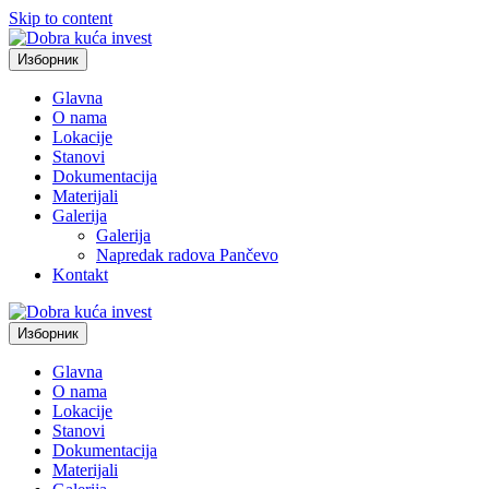
Skip to content
Изборник
Glavna
O nama
Lokacije
Stanovi
Dokumentacija
Materijali
Galerija
Galerija
Napredak radova Pančevo
Kontakt
Изборник
Glavna
O nama
Lokacije
Stanovi
Dokumentacija
Materijali