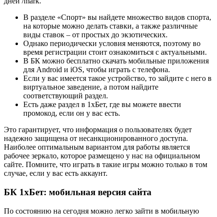
дней /mark.
В разделе «Спорт» вы найдете множество видов спорта,
на которые можно делать ставки, а также различные
виды ставок – от простых до экзотических.
Однако периодически условия меняются, поэтому во
время регистрации стоит ознакомиться с актуальными.
В БК можно бесплатно скачать мобильные приложения
для Android и iOS, чтобы играть с телефона.
Если у вас имеется такое устройство, то зайдите с него в
виртуальное заведение, а потом найдите
соответствующий раздел.
Есть даже раздел в 1хБет, где вы можете ввести
промокод, если он у вас есть.
Это гарантирует, что информация о пользователях будет
надежно защищена от несанкционированного доступа.
Наиболее оптимальным вариантом для работы является
рабочее зеркало, которое размещено у нас на официальном
сайте. Помните, что играть в такие игры можно только в том
случае, если у вас есть аккаунт.
БК 1хБет: мобильная версия сайта
По состоянию на сегодня можно легко зайти в мобильную