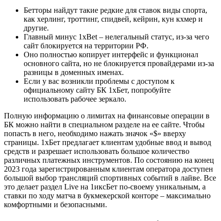
Бетторы найдут такие редкие для ставок виды спорта,
как херлинг, троттинг, спидвей, кейрин, кун кхмер и
другие.
Главный минус 1xBet – нелегальный статус, из-за чего
сайт блокируется на территории РФ.
Оно полностью копирует интерфейс и функционал
основного сайта, но не блокируется провайдерами из-за
разницы в доменных именах.
Если у вас возникли проблемы с доступом к
официальному сайту БК 1хБет, попробуйте
использовать рабочее зеркало.
Полную информацию о лимитах на финансовые операции в
БК можно найти в специальном разделе на ее сайте. Чтобы
попасть в него, необходимо нажать значок «$» вверху
страницы. 1хБет предлагает клиентам удобные ввод и вывод
средств и разрешает использовать большое количество
различных платежных инструментов. По состоянию на конец
2023 года зарегистрированным клиентам оператора доступен
большой выбор трансляций спортивных событий в лайве. Все
это делает раздел Live на 1иксБет по-своему уникальным, а
ставки по ходу матча в букмекерской конторе – максимально
комфортными и безопасными.