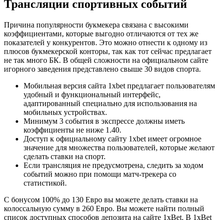
Трансляции спортивных событий
Причина популярности букмекера связана с высокими
коэффициентами, которые выгодно отличаются от тех же
показателей у конкурентов. Это можно отнести к одному из
плюсов букмекерской конторы, так как тот сейчас предлагает
не так много БК. В общей сложности на официальном сайте
игорного заведения представлено свыше 30 видов спорта.
Мобильная версия сайта 1xbet предлагает пользователям
удобный и функциональный интерфейс,
адаптированный специально для использования на
мобильных устройствах.
Минимум 3 события в экспрессе должны иметь
коэффициенты не ниже 1.40.
Доступ к официальному сайту 1xbet имеет огромное
значение для множества пользователей, которые желают
сделать ставки на спорт.
Если трансляция не предусмотрена, следить за ходом
событий можно при помощи матч-трекера со
статистикой.
С бонусом 100% до 130 Евро вы можете делать ставки на
колоссальную сумму в 260 Евро. Вы можете найти полный
список доступных способов депозита на сайте 1xBet. В 1xBet