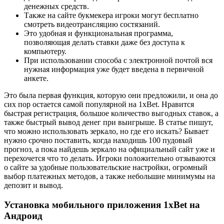
денежных средств.
Также на сайте букмекера игроки могут бесплатно
смотреть видеотрансляцию состязаний.
Это удобная и функциональная программа,
позволяющая делать ставки даже без доступа к
компьютеру.
При использовании способа с электронной почтой вся
нужная информация уже будет введена в первичной
анкете.
Это была первая функция, которую они предложили, и она до
сих пор остается самой популярной на 1xBet. Нравится
быстрая регистрация, большое количество выгодных ставок, а
также быстрый вывод денег при выигрыше. В статье пишут,
что можно использовать зеркало, но где его искать? Бывает
нужно срочно поставить, когда находишь 100 пудовый
прогноз, а пока найдешь зеркало на официальный сайт уже и
перехочется что то делать. Игроки положительно отзываются
о сайте за удобные пользовательские настройки, огромный
выбор платежных методов, а также небольшие минимумы на
депозит и вывод.
Установка мобильного приложения 1xBet на
Андроид