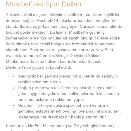
Mostbet’teki Spor Dalları
Yüksek kaliteli akış ve etkileşimli özellikler, otantik ve keyifli bir
deneyim sağlar. Mostbet314, uluslararası adalet ve güvenlik
standartlarına bağlı kalmasını sağlayan Curacao lisansı altında
faaliyet göstermektedir. Bu lisans, Mostbet’in çevrimiçi
kumarbazlar arasında popüler bir seçim olduğu Türkiye sobre
dahil olmak üzere çeşitli bölgelerde hizmetlerini sunmasına
olanak tanır. Spor bahisleri, yasaklama kararına New Shirt
eyaleti tarafından Amerika Birleşik Devletleri Yüksek
Mahkemesinde itiraz edilene kadar Amerika Birleşik
Devletleri’nde yasa dışı kabul edildi.
İstediğiniz her şeyi alabileceğiniz güvenilir bir sağlayıcı
seçtiğinizden emin olun.
Olağan promosyon tekliflerine ek olarak, birçok bahis
şirketi uygulamayı kullanan kullanıcılarına özel sunulan
mobil bonusların da reklamını yapar.
Mostbet, Türk oyunculara spor bahisleri ve online
gambling establishment oyunları oynama imkanı sunan,
uluslararası har drabbats bir bahis platformudur.
Kategoriler, NetEnt, Microgaming ve Playtech gibi tanınmış