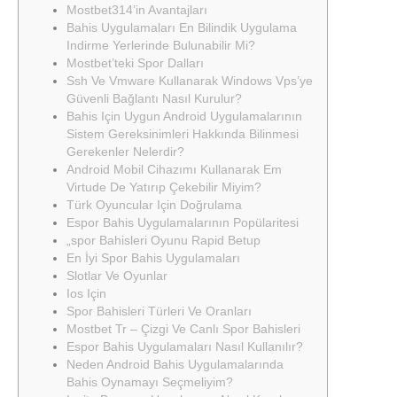
Mostbet314’in Avantajları
Bahis Uygulamaları En Bilindik Uygulama
Indirme Yerlerinde Bulunabilir Mi?
Mostbet’teki Spor Dalları
Ssh Ve Vmware Kullanarak Windows Vps’ye
Güvenli Bağlantı Nasıl Kurulur?
Bahis Için Uygun Android Uygulamalarının
Sistem Gereksinimleri Hakkında Bilinmesi
Gerekenler Nelerdir?
Android Mobil Cihazımı Kullanarak Em
Virtude De Yatırıp Çekebilir Miyim?
Türk Oyuncular Için Doğrulama
Espor Bahis Uygulamalarının Popülaritesi
„spor Bahisleri Oyunu Rapid Betup
En İyi Spor Bahis Uygulamaları
Slotlar Ve Oyunlar
Ios Için
Spor Bahisleri Türleri Ve Oranları
Mostbet Tr – Çizgi Ve Canlı Spor Bahisleri
Espor Bahis Uygulamaları Nasıl Kullanılır?
Neden Android Bahis Uygulamalarında
Bahis Oynamayı Seçmeliyim?