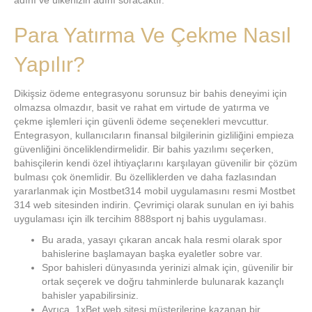
adını ve ülkenizin adını soracaktır.
Para Yatırma Ve Çekme Nasıl
Yapılır?
Dikişsiz ödeme entegrasyonu sorunsuz bir bahis deneyimi için
olmazsa olmazdır, basit ve rahat em virtude de yatırma ve
çekme işlemleri için güvenli ödeme seçenekleri mevcuttur.
Entegrasyon, kullanıcıların finansal bilgilerinin gizliliğini empieza
güvenliğini önceliklendirmelidir. Bir bahis yazılımı seçerken,
bahisçilerin kendi özel ihtiyaçlarını karşılayan güvenilir bir çözüm
bulması çok önemlidir. Bu özelliklerden ve daha fazlasından
yararlanmak için Mostbet314 mobil uygulamasını resmi Mostbet
314 web sitesinden indirin. Çevrimiçi olarak sunulan en iyi bahis
uygulaması için ilk tercihim 888sport nj bahis uygulaması.
Bu arada, yasayı çıkaran ancak hala resmi olarak spor
bahislerine başlamayan başka eyaletler sobre var.
Spor bahisleri dünyasında yerinizi almak için, güvenilir bir
ortak seçerek ve doğru tahminlerde bulunarak kazançlı
bahisler yapabilirsiniz.
Ayrıca, 1xBet web sitesi müşterilerine kazanan bir