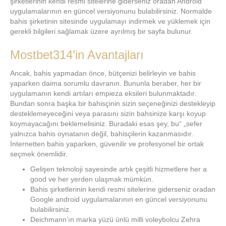
şirketlerinin kendi resmi sitelerine giderseniz oradan Android
uygulamalarının en güncel versiyonunu bulabilirsiniz. Normalde
bahis şirketinin sitesinde uygulamayı indirmek ve yüklemek için
gerekli bilgileri sağlamak üzere ayrılmış bir sayfa bulunur.
Mostbet314’in Avantajları
Ancak, bahis yapmadan önce, bütçenizi belirleyin ve bahis
yaparken daima sorumlu davranın. Bununla beraber, her bir
uygulamanın kendi artıları empieza eksileri bulunmaktadır.
Bundan sonra başka bir bahisçinin sizin seçeneğinizi destekleyip
desteklemeyeceğini veya parasını sizin bahsinize karşı koyup
koymayacağını beklemelisiniz. Buradaki esas şey, bu“ „sefer
yalnızca bahis oynatanın değil, bahisçilerin kazanmasıdır.
İnternetten bahis yaparken, güvenilir ve profesyonel bir ortak
seçmek önemlidir.
Gelişen teknoloji sayesinde artık çeşitli hizmetlere her a
good ve her yerden ulaşmak mümkün.
Bahis şirketlerinin kendi resmi sitelerine giderseniz oradan
Google android uygulamalarının en güncel versiyonunu
bulabilirsiniz.
Deichmann’ın marka yüzü ünlü milli voleybolcu Zehra