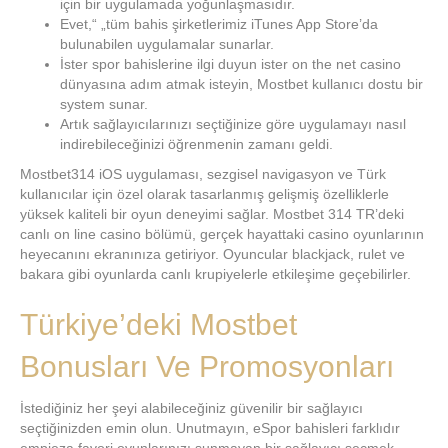
için bir uygulamada yoğunlaşmasıdır.
Evet,“ „tüm bahis şirketlerimiz iTunes App Store’da
bulunabilen uygulamalar sunarlar.
İster spor bahislerine ilgi duyun ister on the net casino
dünyasına adım atmak isteyin, Mostbet kullanıcı dostu bir
system sunar.
Artık sağlayıcılarınızı seçtiğinize göre uygulamayı nasıl
indirebileceğinizi öğrenmenin zamanı geldi.
Mostbet314 iOS uygulaması, sezgisel navigasyon ve Türk
kullanıcılar için özel olarak tasarlanmış gelişmiş özelliklerle
yüksek kaliteli bir oyun deneyimi sağlar. Mostbet 314 TR’deki
canlı on line casino bölümü, gerçek hayattaki casino oyunlarının
heyecanını ekranınıza getiriyor. Oyuncular blackjack, rulet ve
bakara gibi oyunlarda canlı krupiyelerle etkileşime geçebilirler.
Türkiye’deki Mostbet
Bonusları Ve Promosyonları
İstediğiniz her şeyi alabileceğiniz güvenilir bir sağlayıcı
seçtiğinizden emin olun. Unutmayın, eSpor bahisleri farklıdır