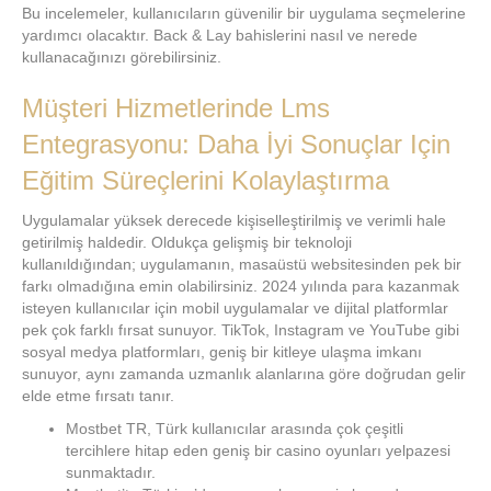
Bu incelemeler, kullanıcıların güvenilir bir uygulama seçmelerine
yardımcı olacaktır. Back & Lay bahislerini nasıl ve nerede
kullanacağınızı görebilirsiniz.
Müşteri Hizmetlerinde Lms
Entegrasyonu: Daha İyi Sonuçlar Için
Eğitim Süreçlerini Kolaylaştırma
Uygulamalar yüksek derecede kişiselleştirilmiş ve verimli hale
getirilmiş haldedir. Oldukça gelişmiş bir teknoloji
kullanıldığından; uygulamanın, masaüstü websitesinden pek bir
farkı olmadığına emin olabilirsiniz. 2024 yılında para kazanmak
isteyen kullanıcılar için mobil uygulamalar ve dijital platformlar
pek çok farklı fırsat sunuyor. TikTok, Instagram ve YouTube gibi
sosyal medya platformları, geniş bir kitleye ulaşma imkanı
sunuyor, aynı zamanda uzmanlık alanlarına göre doğrudan gelir
elde etme fırsatı tanır.
Mostbet TR, Türk kullanıcılar arasında çok çeşitli
tercihlere hitap eden geniş bir casino oyunları yelpazesi
sunmaktadır.