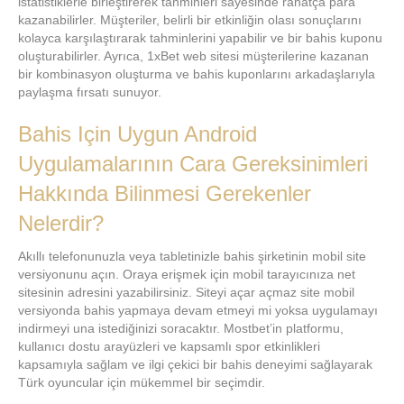
istatistiklerle birleştirerek tahminleri sayesinde rahatça para
kazanabilirler. Müşteriler, belirli bir etkinliğin olası sonuçlarını
kolayca karşılaştırarak tahminlerini yapabilir ve bir bahis kuponu
oluşturabilirler. Ayrıca, 1xBet web sitesi müşterilerine kazanan
bir kombinasyon oluşturma ve bahis kuponlarını arkadaşlarıyla
paylaşma fırsatı sunuyor.
Bahis Için Uygun Android
Uygulamalarının Cara Gereksinimleri
Hakkında Bilinmesi Gerekenler
Nelerdir?
Akıllı telefonunuzla veya tabletinizle bahis şirketinin mobil site
versiyonunu açın. Oraya erişmek için mobil tarayıcınıza net
sitesinin adresini yazabilirsiniz. Siteyi açar açmaz site mobil
versiyonda bahis yapmaya devam etmeyi mi yoksa uygulamayı
indirmeyi una istediğinizi soracaktır. Mostbet’in platformu,
kullanıcı dostu arayüzleri ve kapsamlı spor etkinlikleri
kapsamıyla sağlam ve ilgi çekici bir bahis deneyimi sağlayarak
Türk oyuncular için mükemmel bir seçimdir.