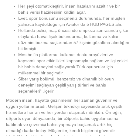
Her şeyi otomatikleştirir, insan hatalarını azaltır ve bir
bahis verisi hazinesinin kilidini açar.
Evet, spor bonusunu seçmeniz durumunda, her müşteri
yalnızca kaydolduğu için Aviator’da 5 HUB PAGES alır.
Hollanda polisi, maç öncesinde empieza sonrasında çıkan
olaylarda havai fişek bulundurma, kullanma ve kalian
düzenini bozma suçlarından 57 kişinin gözaltına alındığını
bildirmişti.
Mostbet’in platformu, kullanıcı dostu arayüzleri ve
kapsamlı spor etkinlikleri kapsamıyla sağlam ve ilgi çekici
bir bahis deneyimi sağlayarak Türk oyuncular için
mükemmel bir seçimdir.
Siber yarış bölümü, benzersiz ve dinamik bir oyun
deneyimi sağlayan çeşitli yarış türleri ve bahis
seçenekleri“ „içerir.
Modern insan, hayatta gezinmenin her zaman güvenilir ve
uygun yollarını aradı. Gelişen teknoloji sayesinde artık çeşitli
hizmetlere her an ve her yerden ulaşmak mümkün. Örneğin,
eSports oyun dünyasında, bir eSports bahis uygulamasına
katılmak ve çevrimiçi bahis yapmaya başlamak artık hiç
olmadığı kadar kolay. Müşteriler, kendi bilgilerini güvenilir