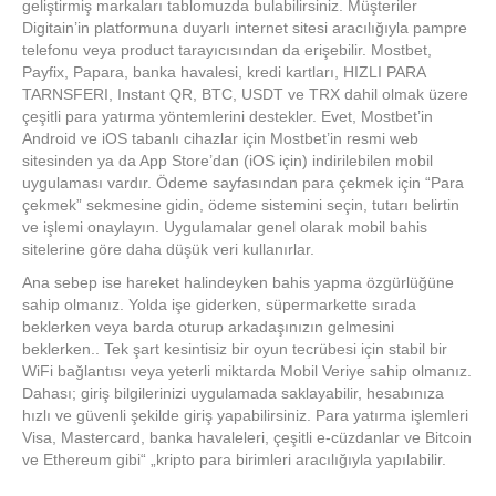
geliştirmiş markaları tablomuzda bulabilirsiniz. Müşteriler
Digitain’in platformuna duyarlı internet sitesi aracılığıyla pampre
telefonu veya product tarayıcısından da erişebilir. Mostbet,
Payfix, Papara, banka havalesi, kredi kartları, HIZLI PARA
TARNSFERI, Instant QR, BTC, USDT ve TRX dahil olmak üzere
çeşitli para yatırma yöntemlerini destekler. Evet, Mostbet’in
Android ve iOS tabanlı cihazlar için Mostbet’in resmi web
sitesinden ya da App Store’dan (iOS için) indirilebilen mobil
uygulaması vardır. Ödeme sayfasından para çekmek için “Para
çekmek” sekmesine gidin, ödeme sistemini seçin, tutarı belirtin
ve işlemi onaylayın. Uygulamalar genel olarak mobil bahis
sitelerine göre daha düşük veri kullanırlar.
Ana sebep ise hareket halindeyken bahis yapma özgürlüğüne
sahip olmanız. Yolda işe giderken, süpermarkette sırada
beklerken veya barda oturup arkadaşınızın gelmesini
beklerken.. Tek şart kesintisiz bir oyun tecrübesi için stabil bir
WiFi bağlantısı veya yeterli miktarda Mobil Veriye sahip olmanız.
Dahası; giriş bilgilerinizi uygulamada saklayabilir, hesabınıza
hızlı ve güvenli şekilde giriş yapabilirsiniz. Para yatırma işlemleri
Visa, Mastercard, banka havaleleri, çeşitli e-cüzdanlar ve Bitcoin
ve Ethereum gibi“ „kripto para birimleri aracılığıyla yapılabilir.