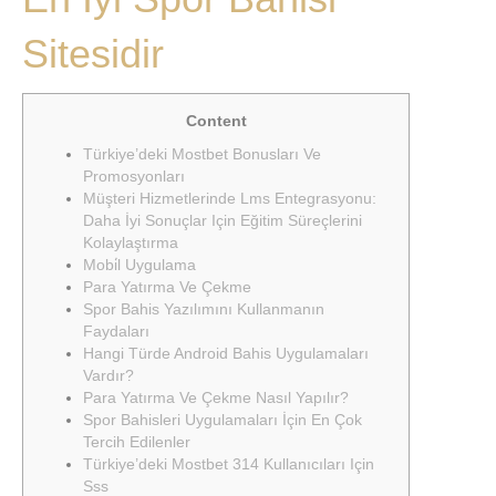
Sitesidir
Content
Türkiye’deki Mostbet Bonusları Ve
Promosyonları
Müşteri Hizmetlerinde Lms Entegrasyonu:
Daha İyi Sonuçlar Için Eğitim Süreçlerini
Kolaylaştırma
Mobi̇l Uygulama
Para Yatırma Ve Çekme
Spor Bahis Yazılımını Kullanmanın
Faydaları
Hangi Türde Android Bahis Uygulamaları
Vardır?
Para Yatırma Ve Çekme Nasıl Yapılır?
Spor Bahisleri Uygulamaları İçin En Çok
Tercih Edilenler
Türkiye’deki Mostbet 314 Kullanıcıları Için
Sss