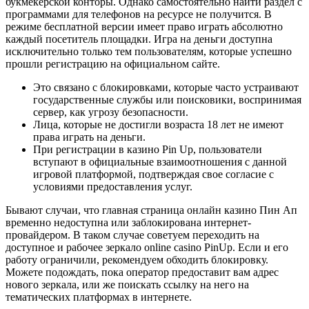
букмекерской конторы. Однако самостоятельно найти раздел с
программами для телефонов на ресурсе не получится. В
режиме бесплатной версии имеет право играть абсолютно
каждый посетитель площадки. Игра на деньги доступна
исключительно только тем пользователям, которые успешно
прошли регистрацию на официальном сайте.
Это связано с блокировками, которые часто устраивают
государственные службы или поисковики, воспринимая
сервер, как угрозу безопасности.
Лица, которые не достигли возраста 18 лет не имеют
права играть на деньги.
При регистрации в казино Pin Up, пользователи
вступают в официальные взаимоотношения с данной
игровой платформой, подтверждая свое согласие с
условиями предоставления услуг.
Бывают случаи, что главная страница онлайн казино Пин Ап
временно недоступна или заблокирована интернет-
провайдером. В таком случае советуем переходить на
доступное и рабочее зеркало online casino PinUp. Если и его
работу ограничили, рекомендуем обходить блокировку.
Можете подождать, пока оператор предоставит вам адрес
нового зеркала, или же поискать ссылку на него на
тематических платформах в интернете.