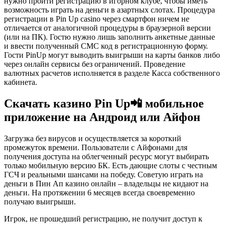
нужно пройти регистрацию в игорном клубе, чтобы иметь
возможность играть на деньги в азартных слотах. Процедура
регистрации в Pin Up casino через смартфон ничем не
отличается от аналогичной процедуры в браузерной версии
(или на ПК). Гостю нужно лишь заполнить анкетные данные
и ввести полученный СМС код в регистрационную форму.
Гости PinUp могут выводить выигрыши на карты банков либо
через онлайн сервисы без ограничений. Проведение
валютных расчетов исполняется в разделе Касса собственного
кабинета.
Скачать казино Pin Up📲 мобильное
приложение на Андроид или Айфон
Загрузка без вирусов и осуществляется за короткий
промежуток времени. Пользователи с Айфонами для
получения доступа на облегченный ресурс могут выбирать
только мобильную версию БК. Есть дающие слоты с честным
ГСЧ и реальными шансами на победу. Советую играть на
деньги в Пин Ап казино онлайн – владельцы не кидают на
деньги. На протяжении 6 месяцев всегда своевременно
получаю выигрыши.
Игрок, не прошедший регистрацию, не получит доступ к