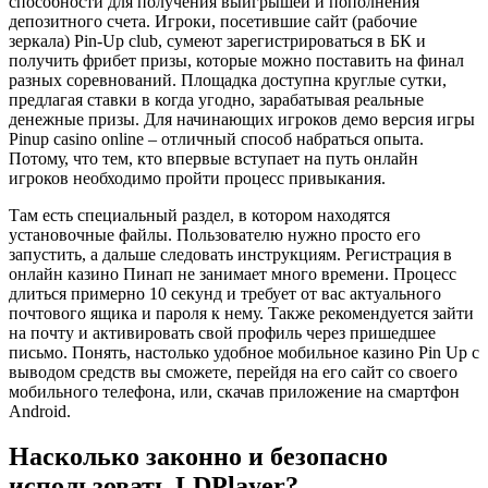
способности для получения выигрышей и пополнения
депозитного счета. Игроки, посетившие сайт (рабочие
зеркала) Pin-Up club, сумеют зарегистрироваться в БК и
получить фрибет призы, которые можно поставить на финал
разных соревнований. Площадка доступна круглые сутки,
предлагая ставки в когда угодно, зарабатывая реальные
денежные призы. Для начинающих игроков демо версия игры
Pinup casino online – отличный способ набраться опыта.
Потому, что тем, кто впервые вступает на путь онлайн
игроков необходимо пройти процесс привыкания.
Там есть специальный раздел, в котором находятся
установочные файлы. Пользователю нужно просто его
запустить, а дальше следовать инструкциям. Регистрация в
онлайн казино Пинап не занимает много времени. Процесс
длиться примерно 10 секунд и требует от вас актуального
почтового ящика и пароля к нему. Также рекомендуется зайти
на почту и активировать свой профиль через пришедшее
письмо. Понять, настолько удобное мобильное казино Pin Up с
выводом средств вы сможете, перейдя на его сайт со своего
мобильного телефона, или, скачав приложение на смартфон
Android.
Насколько законно и безопасно
использовать LDPlayer?