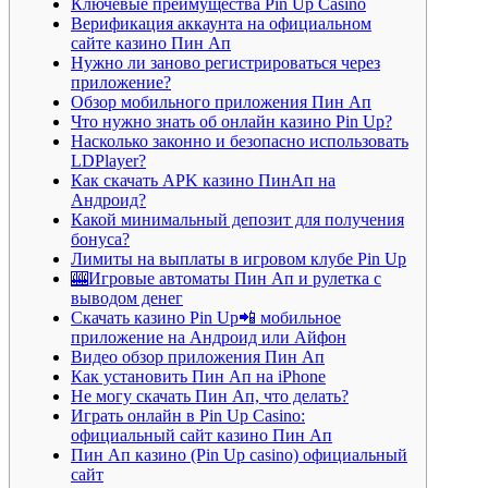
Ключевые преимущества Pin Up Casino
Верификация аккаунта на официальном
сайте казино Пин Ап
Нужно ли заново регистрироваться через
приложение?
Обзор мобильного приложения Пин Ап
Что нужно знать об онлайн казино Pin Up?
Насколько законно и безопасно использовать
LDPlayer?
Как скачать APK казино ПинАп на
Андроид?
Какой минимальный депозит для получения
бонуса?
Лимиты на выплаты в игровом клубе Pin Up
🎰Игровые автоматы Пин Ап и рулетка с
выводом денег
Скачать казино Pin Up📲 мобильное
приложение на Андроид или Айфон
Видео обзор приложения Пин Ап
Как установить Пин Ап на iPhone
Не могу скачать Пин Ап, что делать?
Играть онлайн в Pin Up Casino:
официальный сайт казино Пин Ап
Пин Ап казино (Pin Up casino) официальный
сайт