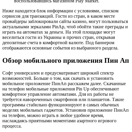
воспользовавшись магазином Play Market.
Ниже находится блок информации с условиями, списком
сервисов для транзакций. Гости из стран, в каком месте
провайдеры заблокировали сайты казино, могут пользоваться
актуальными зеркалами PinAp, чтоб обойти такие преграды и
играть на автоматах за деньги. На этой площадке могут
веселиться гости из Украины и прочих стран, открывая
депозитные счета в комфортной валюте. Под баннером
отображаются основные события из выбранного раздела.
Обзор мобильного приложения Пин Ап
Софт универсален и предусматривает широкий спектр
возможностей. Больше о том, как скачать и установить
мобильное приложение ПинАп расскажем далее. Скачанные
на телефон мобильные приложения Pin Up обеспечивают
комфортное управление автоматами. Для их работы не
требуется навороченных смартфонов или планшетов. Такие
программы стабильно функционируют в самых обычных
моделях мобильных гаджетов. Установив приложение ПинАп
на телефон, можно играть в любое удобное время,
наслаждаясь приятными моментами азартного игрового
процесса.