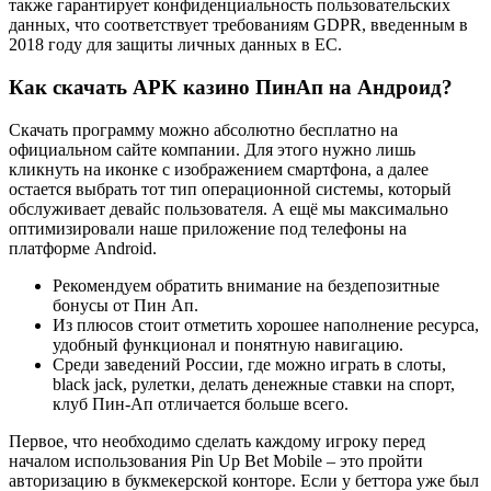
также гарантирует конфиденциальность пользовательских
данных, что соответствует требованиям GDPR, введенным в
2018 году для защиты личных данных в ЕС.
Как скачать APK казино ПинАп на Андроид?
Скачать программу можно абсолютно бесплатно на
официальном сайте компании. Для этого нужно лишь
кликнуть на иконке с изображением смартфона, а далее
остается выбрать тот тип операционной системы, который
обслуживает девайс пользователя. А ещё мы максимально
оптимизировали наше приложение под телефоны на
платформе Android.
Рекомендуем обратить внимание на бездепозитные
бонусы от Пин Ап.
Из плюсов стоит отметить хорошее наполнение ресурса,
удобный функционал и понятную навигацию.
Среди заведений России, где можно играть в слоты,
black jack, рулетки, делать денежные ставки на спорт,
клуб Пин-Ап отличается больше всего.
Первое, что необходимо сделать каждому игроку перед
началом использования Pin Up Bet Mobile – это пройти
авторизацию в букмекерской конторе. Если у беттора уже был