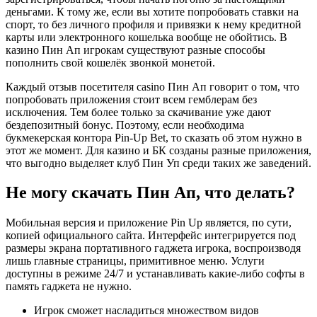
деньгами. К тому же, если вы хотите попробовать ставки на
спорт, то без личного профиля и привязки к нему кредитной
карты или электронного кошелька вообще не обойтись. В
казино Пин Ап игрокам существуют разные способы
пополнить свой кошелёк звонкой монетой.
Каждый отзыв посетителя casino Пин Ап говорит о том, что
попробовать приложения стоит всем гемблерам без
исключения. Тем более только за скачивание уже дают
бездепозитный бонус. Поэтому, если необходима
букмекерская контора Pin-Up Bet, то сказать об этом нужно в
этот же момент. Для казино и БК созданы разные приложения,
что выгодно выделяет клуб Пин Уп среди таких же заведений.
Не могу скачать Пин Ап, что делать?
Мобильная версия и приложение Pin Up является, по сути,
копией официального сайта. Интерфейс интегрируется под
размеры экрана портативного гаджета игрока, воспроизводя
лишь главные страницы, примитивное меню. Услуги
доступны в режиме 24/7 и устанавливать какие-либо софты в
память гаджета не нужно.
Игрок сможет насладиться множеством видов