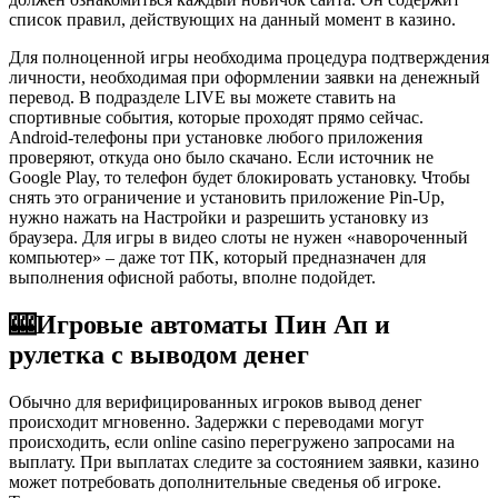
список правил, действующих на данный момент в казино.
Для полноценной игры необходима процедура подтверждения
личности, необходимая при оформлении заявки на денежный
перевод. В подразделе LIVE вы можете ставить на
спортивные события, которые проходят прямо сейчас.
Android-телефоны при установке любого приложения
проверяют, откуда оно было скачано. Если источник не
Google Play, то телефон будет блокировать установку. Чтобы
снять это ограничение и установить приложение Pin-Up,
нужно нажать на Настройки и разрешить установку из
браузера. Для игры в видео слоты не нужен «навороченный
компьютер» – даже тот ПК, который предназначен для
выполнения офисной работы, вполне подойдет.
🎰Игровые автоматы Пин Ап и
рулетка с выводом денег
Обычно для верифицированных игроков вывод денег
происходит мгновенно. Задержки с переводами могут
происходить, если online casino перегружено запросами на
выплату. При выплатах следите за состоянием заявки, казино
может потребовать дополнительные сведенья об игроке.