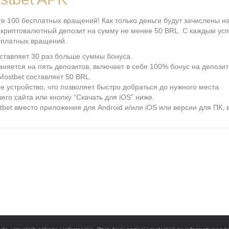
 100 бесплатных вращений! Как только деньги будут зачислены на
т криптовалютный депозит на сумму не менее 50 BRL. С каждым ус
сплатных вращений.
тавляет 30 раз больше суммы бонуса.
аняется на пять депозитов, включает в себя 100% бонус на депози
ostbet составляет 50 BRL.
 устройство, что позволяет быстро добраться до нужного места.
го сайта или кнопку “Скачать для iOS” ниже.
bet вместо приложения для Android и/или iOS или версии для ПК, 