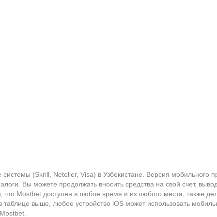
стемы (Skrill, Neteller, Visa) в Узбекистане. Версия мобильного 
алоги. Вы можете продолжать вносить средства на свой счет, выво
кт, что Mostbet доступен в любое время и из любого места, также 
в таблице выше, любое устройство iOS может использовать мобиль
Mostbet.