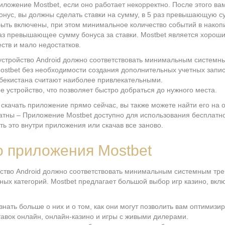
ложение Mostbet, если оно работает некорректно. После этого вам 
онус, вы должны сделать ставки на сумму, в 5 раз превышающую су
 быть включены, при этом минимальное количество событий в нако
 превышающее сумму бонуса за ставки. Mostbet является хорошим
ств и мало недостатков.
устройство Android должно соответствовать минимальным системн
stbet без необходимости создания дополнительных учетных запис
збекистана считают наиболее привлекательными.
 устройство, что позволяет быстро добраться до нужного места.
 скачать приложение прямо сейчас, вы также можете найти его на 
атны – Приложение Mostbet доступно для использования бесплатн
ть это внутри приложения или скачав все заново.
 приложения Mostbet
ство Android должно соответствовать минимальным системным тре
ных категорий. Mostbet предлагает большой выбор игр казино, вкл
знать больше о них и о том, как они могут позволить вам оптимиз
авок онлайн, онлайн-казино и игры с живыми дилерами.