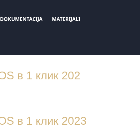
DOKUMENTACIJA
MATERIJALI
OS в 1 клик 202
OS в 1 клик 2023