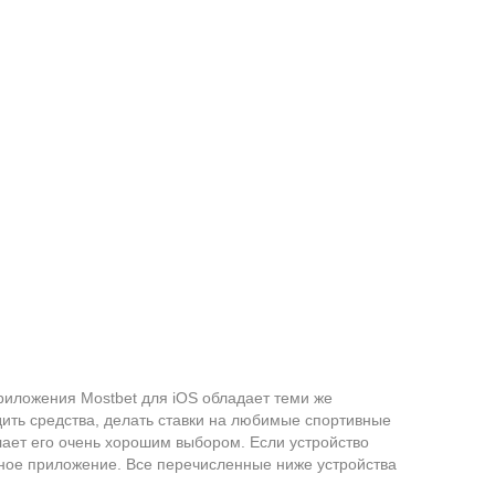
приложения Mostbet для iOS обладает теми же
дить средства, делать ставки на любимые спортивные
делает его очень хорошим выбором. Если устройство
ное приложение. Все перечисленные ниже устройства