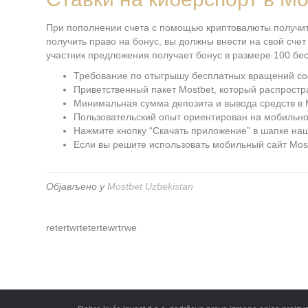
При пополнении счета с помощью криптовалюты получите
получить право на бонус, вы должны внести на свой сче
участник предложения получает бонус в размере 100 бе
Требование по отыгрышу бесплатных вращений сос
Приветственный пакет Mostbet, который распростр
Минимальная сумма депозита и вывода средств в M
Пользовательский опыт ориентирован на мобильное
Нажмите кнопку “Скачать приложение” в шапке наше
Если вы решите использовать мобильный сайт Most
Објављено у
Mostbet Uzbekistan
retertwrtetertewrtrwe