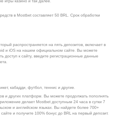
е игры казино и так далее.
редств в Mostbet составляет 50 BRL. Срок обработки
торый распространяется на пять депозитов, включает в
oid и iOS на нашем официальном сайте. Вы можете
ь доступ к сайту, введите регистрационные данные
ета.
кет, кабадди, футбол, теннис и другие.
ров и других платформ. Вы можете продолжать пополнять
приложение делает Mostbet доступным 24 часа в сутки 7
льском и английском языках. Вы найдете более 700+
сайте и получите 100% бонус до BRL на первый депозит.