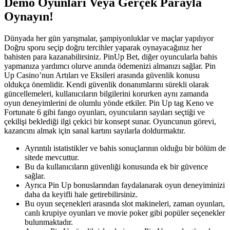
Demo Oyunları Veya Gerçek Parayla
Oynayın!
Dünyada her gün yarışmalar, şampiyonluklar ve maçlar yapılıyor
Doğru sporu seçip doğru tercihler yaparak oynayacağınız her
bahisten para kazanabilirsiniz. PinUp Bet, diğer oyuncularla bahis
yapmanıza yardımcı olurve anında ödemenizi almanızı sağlar. Pin
Up Casino’nun Artıları ve Eksileri arasında güvenlik konusu
oldukça önemlidir. Kendi güvenlik donanımlarını sürekli olarak
güncellemeleri, kullanıcıların bilgilerini korurken aynı zamanda
oyun deneyimlerini de olumlu yönde etkiler. Pin Up tag Keno ve
Fortunate 6 gibi fango oyunları, oyuncuların sayıları seçtiği ve
çekilişi beklediği ilgi çekici bir konsept sunar. Oyuncunun görevi,
kazancını almak için sanal kartını sayılarla doldurmaktır.
Ayrıntılı istatistikler ve bahis sonuçlarının olduğu bir bölüm de
sitede mevcuttur.
Bu da kullanıcıların güvenliği konusunda ek bir güvence
sağlar.
Ayrıca Pin Up bonuslarından faydalanarak oyun deneyiminizi
daha da keyifli hale getirebilirsiniz.
Bu oyun seçenekleri arasında slot makineleri, zaman oyunları,
canlı krupiye oyunları ve movie poker gibi popüler seçenekler
bulunmaktadır.