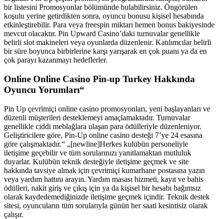
bir listesini Promosyonlar bölümünde bulabilirsiniz. Öngörülen
koşulu yerine getirdikten sonra, oyuncu bonusu kişisel hesabında
etkinleştirebilir. Para veya freespin miktarı hemen bonus bakiyesinde
mevcut olacaktır. Pin Upward Casino’daki turnuvalar genellikle
belirli slot makineleri veya oyunlarda düzenlenir. Katılımcılar belirli
bir süre boyunca birbirlerine karşı yarışarak en çok puanı ya da en
çok parayı kazanmayı hedeflerler.
Online Online Casino Pin-up Turkey Hakkında
Oyuncu Yorumları“
Pin Up çevrimiçi online casino promosyonları, yeni başlayanları ve
düzenli müşterileri desteklemeyi amaçlamaktadır. Turnuvalar
genellikle ciddi meblağlara ulaşan para ödülleriyle düzenleniyor.
Geliştiricilere göre, Pin-Up online casino desteği 7’ye 24 esasına
göre çalışmaktadır.“ „[newline]Herkes kulübün personeliyle
iletişime geçebilir ve tüm sorularınızı yanıtlamaktan mutluluk
duyarlar. Kulübün teknik desteğiyle iletişime geçmek ve site
hakkında tavsiye almak için çevrimiçi kumarhane postasına yazın
veya yardım hattını arayın. Yardım masası hizmeti, kayıt ve bahis
ödülleri, nakit giriş ve çıkış için ya da kişisel bir hesabı bağımsız
olarak kaydedemediğinizde iletişime geçmek içindir. Teknik destek
sitesi, oyuncuların tüm sorularıyla günün her saati kesintisiz olarak
çalışır.