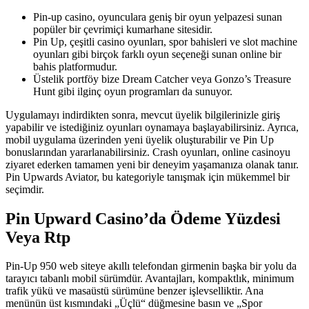
Pin-up casino, oyunculara geniş bir oyun yelpazesi sunan
popüler bir çevrimiçi kumarhane sitesidir.
Pin Up, çeşitli casino oyunları, spor bahisleri ve slot machine
oyunları gibi birçok farklı oyun seçeneği sunan online bir
bahis platformudur.
Üstelik portföy bize Dream Catcher veya Gonzo’s Treasure
Hunt gibi ilginç oyun programları da sunuyor.
Uygulamayı indirdikten sonra, mevcut üyelik bilgilerinizle giriş
yapabilir ve istediğiniz oyunları oynamaya başlayabilirsiniz. Ayrıca,
mobil uygulama üzerinden yeni üyelik oluşturabilir ve Pin Up
bonuslarından yararlanabilirsiniz. Crash oyunları, online casinoyu
ziyaret ederken tamamen yeni bir deneyim yaşamanıza olanak tanır.
Pin Upwards Aviator, bu kategoriyle tanışmak için mükemmel bir
seçimdir.
Pin Upward Casino’da Ödeme Yüzdesi
Veya Rtp
Pin-Up 950 web siteye akıllı telefondan girmenin başka bir yolu da
tarayıcı tabanlı mobil sürümdür. Avantajları, kompaktlık, minimum
trafik yükü ve masaüstü sürümüne benzer işlevselliktir. Ana
menünün üst kısmındaki „Üçlü“ düğmesine basın ve „Spor