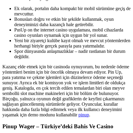
Ek olarak, portalın daha kompakt bir mobil sürümüne geçiş de
mevcuttur.
Bonusları doğru ve etkin bir şekilde kullanmak, oyun
deneyiminizi daha kazançlı hale getirebilir.
PınUp on the internet casino uygulaması, mobil cihazlarda
casino oyunları oynamak için uygun bir yol sunar.
Yeni bir ziyaretçi kulübe kayıt olmalı ve mevcut yöntemlerden
herhangi biriyle gerçek parayla para yatırmalıdır.
Spor dünyasında anlaşmazlıklar – nadir rastlanan bir durum
değildir.
Kazanç elde etmek için bir casinoda oynuyorum, bu nedenle ödeme
yöntemleri benim için bir öncelik olmaya devam ediyor. Pin Up,
para yatırma ve çekme işlemleri için düzinelerce ödeme seçeneği
sunuyor. Ayrıca ek bir komisyon yok ve işlem limitleri de oldukça
geniş. Katalogda, en çok tercih edilen temalardan biri olan meyve
sembollü slot machine makineleri için bir bölüm de bulunuyor.
Birçoğu, yalnızca oyunun değil grafiklerin de keyfini çıkarmanızı
sağlayan güncellenmiş sürümlerle geliyor. Oyuncular, kurallar
hakkında daha fazla bilgi edinmek veya ilk kullanıcı deneyimini
yaşamak için demo modunu kullanabilir
pinup
.
Pinup Wager – Türkiye’deki Bahis Ve Casino