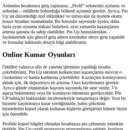
Ardından hesabınıza giriş yapmanız, „Profil“ sekmesini açmanız ve
ardından – ödüllerin bulunduğu bölümü açmanız gerekir. Ayrıca, Pin
Up’un düzenlediği özel etkinlikler ve turnuvalar da üyelere ekstra
bonus fırsatları sunmaktadır. Bu bonuslar sayesinde üyeler, daha
fazla oyun oynama imkanı bulurken, aynı zamanda kazançlarını
artırma şansına da sahip olabilirler. Pin Up bonuslarından
faydalanmak için güncel giriş adresi üzerinden siteye giriş yapabilir
ve bonuslar hakkında detaylı bilgi alabilirsiniz.
Online Kumar Oyunları
Ödülleri yalnızca afin de yatırma işleminin yapıldığı hesaba
çekebilirsiniz. Pin Up sitesinin kullanıcıları kazançlarını mevcut e-
cüzdanlara ve banka kartlarına çekebilirler. Kazançları komisyonsuz
almak için, ilk depozitoyu en arizona 3 kez kaydırmanız gerekir.
Ayrıca günde oluşturulan başvuru sayısında bir sınır vardır, 3’ü
aşarsa beklemeniz veya bir komisyon ödemeniz gerekecektir. Pin
UP bahisçisi hakkındaki incelemeleriyle tanıştırmaya değer. Yeni bir
hizmete kaydolmaya karar verdiğimizde, bahis şirketinin
hizmetlerini kişisel olarak kullanan kişilerin görüşlerini bilmek bizim
için önemlidir.
Profilde kişisel bilgiler olmadan hesabınıza pra çekmeniz mümkün
değildir. Pin Up çeşitli promosyon programlarına sahiptir, bunların