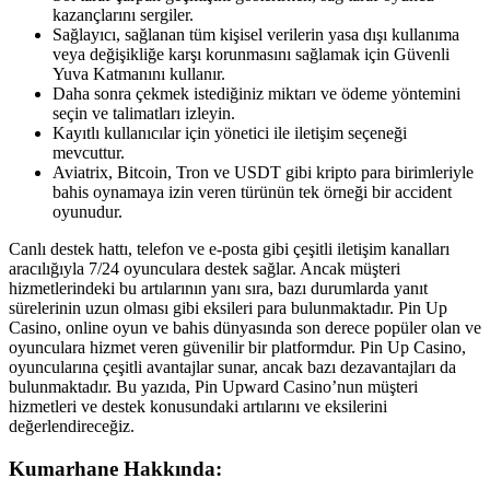
kazançlarını sergiler.
Sağlayıcı, sağlanan tüm kişisel verilerin yasa dışı kullanıma
veya değişikliğe karşı korunmasını sağlamak için Güvenli
Yuva Katmanını kullanır.
Daha sonra çekmek istediğiniz miktarı ve ödeme yöntemini
seçin ve talimatları izleyin.
Kayıtlı kullanıcılar için yönetici ile iletişim seçeneği
mevcuttur.
Aviatrix, Bitcoin, Tron ve USDT gibi kripto para birimleriyle
bahis oynamaya izin veren türünün tek örneği bir accident
oyunudur.
Canlı destek hattı, telefon ve e-posta gibi çeşitli iletişim kanalları
aracılığıyla 7/24 oyunculara destek sağlar. Ancak müşteri
hizmetlerindeki bu artılarının yanı sıra, bazı durumlarda yanıt
sürelerinin uzun olması gibi eksileri para bulunmaktadır. Pin Up
Casino, online oyun ve bahis dünyasında son derece popüler olan ve
oyunculara hizmet veren güvenilir bir platformdur. Pin Up Casino,
oyuncularına çeşitli avantajlar sunar, ancak bazı dezavantajları da
bulunmaktadır. Bu yazıda, Pin Upward Casino’nun müşteri
hizmetleri ve destek konusundaki artılarını ve eksilerini
değerlendireceğiz.
Kumarhane Hakkında: