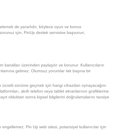
ncelemek de yararlıdır, böylece oyun ve bonus
sorunuz için, PinUp destek servisine başvurun;
şim kanalları üzerinden paylaşılır ve korunur. Kullanıcıların
 anlamına gelmez. Olumsuz yorumlar tek başına bir
 ücretli sürüme geçmek için hangi cihazdan oynayacağını
tformları, akıllı telefon veya tablet ekranlarının grafiklerine
t olduktan sonra kişisel bilgilerini doğrulamalarını tavsiye
engellemez. Pin Up web sitesi, potansiyel kullanıcılar için