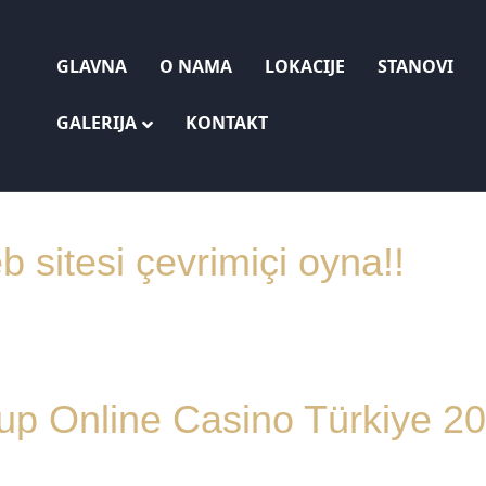
GLAVNA
O NAMA
LOKACIJE
STANOVI
GALERIJA
KONTAKT
 sitesi çevrimiçi oyna!!
nup Online Casino Türkiye 2