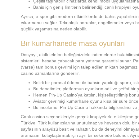
Çeşitli taşınabilir cihazlarda kendi mobil uygulaması
Bahis için geniş limitlerin belirlendiği canlı krupiyeli oyu
Ayrıca, e-spor gibi modern etkinliklerde de bahis yapabilirsi
çıkarmanızı sağlar. Teknolojik sorunlar, engellemeler veya bağ
güçlük yaşamasına neden olabilir.
Bir kumarhanede masa oyunları
Dosyayı, akıllı telefon belleğinizdeki indirmelerde bulabilirs
sistemleri, hesaba çabucak para yatırma garantisi sunar. Pa
(varsa) tam bonus çevrimi için talep edilen miktarı bağımsız
casino uzmanlarına gönderilir.
Belirli bir parasal ödeme ile bahsin yapıldığı sporu, ist
Bu denetimler, platformun oyunların adil ve şeffaf bir 
Hemen Pin-Up Casino’ya katılın, kişiselleştirilmiş bonu
Aviator çevrimiçi kumarhane oyunu kısa bir süre önce
Bu inceleme, Pin-Up Casino hakkında bilgilendirici ve
Canlı casino seçenekleriyle gerçek krupiyelerle etkileşime g
Türkiye, Türk kullanıcılarına unutulmaz ve heyecan dolu b
sayfasının arayüzü basit ve rahattır, bu da deneyimi olmayan 
aramasını kolaylaştırmak için ayrı bir sekmede bulunur. Ayrıc