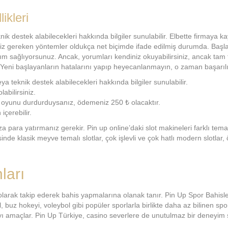
ikleri
 destek alabilecekleri hakkında bilgiler sunulabilir. Elbette firmaya kay
iz gereken yöntemler oldukça net biçimde ifade edilmiş durumda. Başla
ılım sağlıyorsunuz. Ancak, yorumları kendiniz okuyabilirsiniz, ancak tam
Yeni başlayanların hatalarını yapıp heyecanlanmayın, o zaman başarılı
 teknik destek alabilecekleri hakkında bilgiler sunulabilir.
abilirsiniz.
en oyunu durdurduysanız, ödemeniz 250 ₺ olacaktır.
çerebilir.
ara yatırmanız gerekir. Pin up online’daki slot makineleri farklı temala
inde klasik meyve temalı slotlar, çok işlevli ve çok hatlı modern slotlar,
ları
olarak takip ederek bahis yapmalarına olanak tanır. Pin Up Spor Bahisleri
buz hokeyi, voleybol gibi popüler sporlarla birlikte daha az bilinen spor
amayı amaçlar. Pin Up Türkiye, casino severlere de unutulmaz bir deneyim