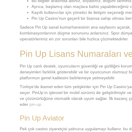
Bu bilgiler arasında adınız, soyadınız, doğum tarihini
Ayrıca, başlamış olan maçlara bahis yapabileceğiniz c
Kayıtlı kullanıcılar için yönetici ile iletişim seçeneği me
Pin Up Casino’nun geçerli bir lisansa sahip olması ben
Sadece Pin Up sanal kumarhanesinin ana sayfasını açarak, en 
kombinasyonlarının düşme sorununu anlarsınız. Spor dünyasın
operatörlerimiz en zor sorunları bile hızlıca çözmektedirler.
Pin Up Lisans Numaraları ve 
Pin Up canlı destek, oyuncuların güvenliği ve gizliliğini koruma
deneyimleri farklılık gösterebilir ve bir oyuncunun olumsu
platformun genel kalitesini belirlemeye yetmeyebilir.
Türkiye’de ikamet eden tüm yetişkinler için Pin Up Casino
seçer. PinUp’ın işlevsel bir mobil sürümü de geliştirilmiştir v
ve çözünürlüğüne otomatik olarak uyum sağlar. İlk kazanç çek
eder
pin-up
.
Pin Up Aviator
Pek çok casino ziyaretçisi yalnızca uygulamayı kullanır, bu 