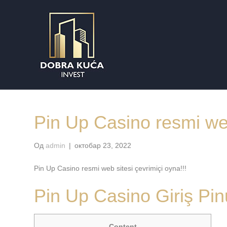
Pin Up Casino resmi web
Од
admin
|
октобар 23, 2022
Pin Up Casino resmi web sitesi çevrimiçi oyna!!!
Pin Up Casino Giriş Pi
Content