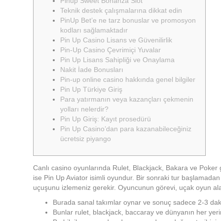
Pinup Sweet Bonanza Slot
Teknik destek çalışmalarına dikkat edin
PinUp Bet’e ne tarz bonuslar ve promosyon
kodları sağlamaktadır
Pin Up Casino Lisans ve Güvenilirlik
Pin-Up Casino Çevrimiçi Yuvalar
Pin Up Lisans Sahipliği ve Onaylama
Nakit İade Bonusları
Pin-up online casino hakkında genel bilgiler
Pin Up Türkiye Giriş
Para yatırmanın veya kazançları çekmenin
yolları nelerdir?
Pin Up Giriş: Kayıt prosedürü
Pin Up Casino’dan para kazanabileceğiniz
ücretsiz piyango
Canlı casino oyunlarında Rulet, Blackjack, Bakara ve Poker g
ise Pin Up Aviator isimli oyundur. Bir sonraki tur başlamadan 
uçuşunu izlemeniz gerekir. Oyuncunun görevi, uçak oyun a
Burada sanal takımlar oynar ve sonuç sadece 2-3 dakik
Bunlar rulet, blackjack, baccaray ve dünyanın her yerind