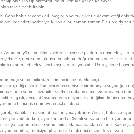
na sahip olan Pin Up platformu da bu konuda geride kalmıyor.
nları tercih edebilirsiniz.
niz. Canlı bahis seçenekleri, maçların ve etkinliklerin devam ettiği anl
lantı kesintileri nedeniyle kullanıcılar, zaman zaman Pin-up giriş sorunu
iniz. Ardından yükleme kitini kaldırabilirsiniz ve platforma erişmek için a
ra çekme işlemi ise müşterinin hesabının doğrulanmasını ve bir süre da
 olarak kontrol etmeli ve limit koşullarına uymalıdır. Para çekme başvur
enen maçı ve sonuçlardan birini belirli bir oranla seçin.
şekilde işlediğini ve kullanıcıların hakkaniyetli bir deneyim yaşadığını 
sunuzu alın ve bol kazançlı fırsatlarla dolu heyecan verici oyunun tadını
 sektöre girdi, ancak dünya çapında milyonlarca değilse de binlerce h
 yardımcı bir içerik sunmayı amaçlamaktadır.
eçerek, otantik bir casino atmosferi yaşayabilirler. Ancak, bahis ve o
ir deneyim vadederken, aynı zamanda güvenli ve sorumlu bir oyun orta
bir oyuncunun bile site yönetimini anlamasına olanak tanır. Kazançların ç
a yan menüde, üreticiye göre bir slot makinesi seçme fırsatı vardır.