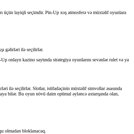
üçün layiqli seçimdir. Pin-Up xoş atmosferə və müxtəlif oyunlara
gəlirləri ilə seçilirlər.
n-Up onlayn kazino saytında strategiya oyunlarını sevənlər rulet və ya
i ilə seçilirlər. Slotlar, istifadəçinin müxtəlif simvollar əsasında
aya bilər. Bu oyun növü daim optimal əyləncə axtarışında olan,
uqu olmadan bloklanacaq.