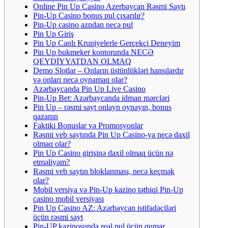
Online Pin Up Casino Azerbaycan Rəsmi Saytı
Pin-Up Casino bonus pul çıxarılır?
Pin-Up casino azndan necə pul
Pin Up Giriş
Pin Up Canlı Krupiyelerle Gerçekçi Deneyim
Pin Up bukmeker kontorunda NECƏ
QEYDİYYATDAN OLMAQ
Demo Slotlar – Onların üstünlükləri hansılardır
və onları necə oynamaq olar?
Azərbaycanda Pin Up Live Casino
Pin-Up Bet: Azərbaycanda idman mərcləri
Pin Up – rəsmi sayt onlayn oynayın, bonus
qazanın
Faktiki Bonuslar və Promosyonlar
Rəsmi veb saytında Pin Up Casino-ya necə daxil
olmaq olar?
Pin Up Casino girişinə daxil olmaq üçün nə
etməliyəm?
Rəsmi veb saytın bloklanması, necə keçmək
olar?
Mobil versiya və Pin-Up kazino tətbiqi Pin-Up
casino mobil versiyası
Pin Up Casino AZ: Azərbaycan istifadəçiləri
üçün rəsmi sayt
Pin-UP kazinosunda real pul üçün qumar