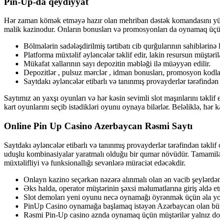
Pin-Up-da qeydiyyat
Hər zaman kömək etməyə hazır olan mehriban dəstək komandasını yük
malik kazinodur. Onların bonusları və promosyonları da oynamaq üçün
Bölmələrin sadələşdirilmiş tərtibatı cib qurğularının sahiblərin
Platforma müxtəlif əyləncələr təklif edir, lakin resursun müştəril
Mükafat xallarının sayı depozitin məbləği ilə müəyyən edilir.
Depozitlər , pulsuz mərclər , idman bonusları, promosyon kodla
Saytdakı əyləncələr etibarlı və tanınmış provayderlər tərəfindən t
Saytımız ən yaxşı oyunları və hər kəsin sevimli slot maşınlarını təkli
kart oyunlarını seçib istədikləri oyunu oynaya bilərlər. Beləliklə, hə
Online Pin Up Casino Azerbaycan Rəsmi Saytı
Saytdakı əyləncələr etibarlı və tanınmış provayderlər tərəfindən təklif o
uduşlu kombinasiyalar yaratmalı olduğu bir qumar növüdür. Tamamilə 
müxtəlifliyi və funksionallığı sevənlərə müraciət edəcəkdir.
Onlayn kazino seçərkən nəzərə alınmalı olan ən vacib şeylərdən b
Əks halda, operator müştərinin şəxsi məlumatlarına giriş əldə
Slot demoları yeni oyunu necə oynamağı öyrənmək üçün əla yold
PinUp Casino oynamağa başlamaq istəyən Azərbaycan olan bütün
Rəsmi Pin-Up casino aznda oynamaq üçün müştərilər yalnız doğ