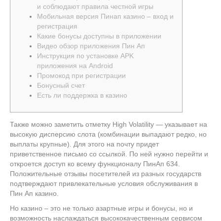
и соблюдают правила честной игры
Мобильная версия Пинап казино – вход и
регистрация
Какие бонусы доступны в приложении
Видео обзор приложения Пин Ап
Инструкция по установке APK
приложения на Android
Промокод при регистрации
Бонусный счет
Есть ли поддержка в казино
Также можно заметить отметку High Volatility — указывает на
высокую дисперсию слота (комбинации выпадают редко, но
выплаты крупные). Для этого на почту придет
приветственное письмо со ссылкой. По ней нужно перейти и
откроется доступ ко всему функционалу ПинАп 634.
Положительные отзывы посетителей из разных государств
подтверждают привлекательные условия обслуживания в
Пин Ап казино.
Но казино – это не только азартные игры и бонусы, но и
возможность наслаждаться высококачественным сервисом