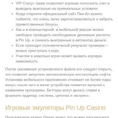
VIP Статус также позволяет игрокам пополнять счет и
выводить выигрыши на премиальных условиях.
Когда откроете официальный сайт Пин-Ап казино,
поймёте, что очень легко зарегистрироваться и забрать
приветственные бонусы.
Как и в компьютерной, в мобильной версии можно
свободно проводить необходимые денежные расчеты
в Pin Up, и снимать выигранные в автоматах деньги.
Если приходит положительный результат проверки –
можно приступать к игре.
Участие в азартных играх может вызвать игровую
зависимость.
После скачивания установочного файла его следует открыть,
что позволит запустить автоматическую инсталляцию софта.
Установка мобильного приложения отнимает не более пары
минут, после чего в меню устройства появится ярлычок с
названием программы. Бетторы могут делать ставки в
формате ординар, система, цепочка и экспресс.
Игровые эмуляторы Pin Up Casino
Пользователи казино Пинап знают, что можно рассчитывать