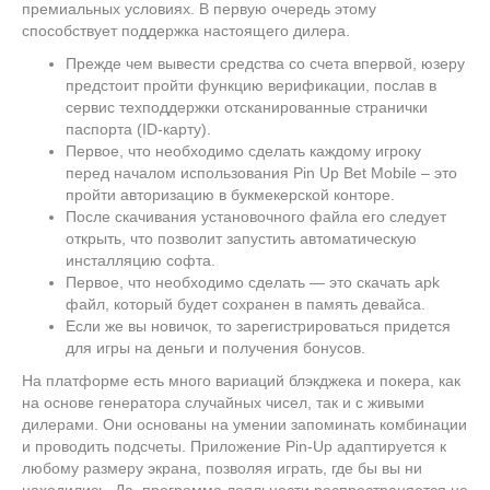
премиальных условиях. В первую очередь этому
способствует поддержка настоящего дилера.
Прежде чем вывести средства со счета впервой, юзеру
предстоит пройти функцию верификации, послав в
сервис техподдержки отсканированные странички
паспорта (ID-карту).
Первое, что необходимо сделать каждому игроку
перед началом использования Pin Up Bet Mobile – это
пройти авторизацию в букмекерской конторе.
После скачивания установочного файла его следует
открыть, что позволит запустить автоматическую
инсталляцию софта.
Первое, что необходимо сделать — это скачать apk
файл, который будет сохранен в память девайса.
Если же вы новичок, то зарегистрироваться придется
для игры на деньги и получения бонусов.
На платформе есть много вариаций блэкджека и покера, как
на основе генератора случайных чисел, так и с живыми
дилерами. Они основаны на умении запоминать комбинации
и проводить подсчеты. Приложение Pin-Up адаптируется к
любому размеру экрана, позволяя играть, где бы вы ни