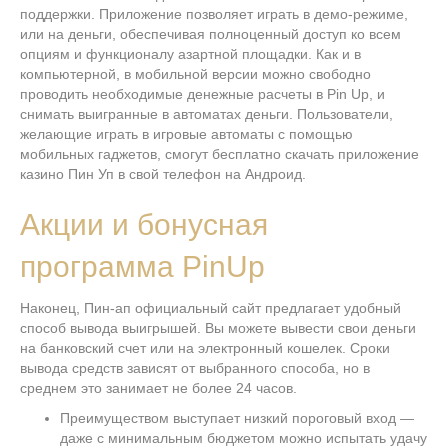
поддержки. Приложение позволяет играть в демо-режиме,
или на деньги, обеспечивая полноценный доступ ко всем
опциям и функционалу азартной площадки. Как и в
компьютерной, в мобильной версии можно свободно
проводить необходимые денежные расчеты в Pin Up, и
снимать выигранные в автоматах деньги. Пользователи,
желающие играть в игровые автоматы с помощью
мобильных гаджетов, смогут бесплатно скачать приложение
казино Пин Уп в свой телефон на Андроид.
Акции и бонусная
программа PinUp
Наконец, Пин-ап официальный сайт предлагает удобный
способ вывода выигрышей. Вы можете вывести свои деньги
на банковский счет или на электронный кошелек. Сроки
вывода средств зависят от выбранного способа, но в
среднем это занимает не более 24 часов.
Преимуществом выступает низкий пороговый вход —
даже с минимальным бюджетом можно испытать удачу