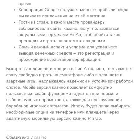
время.
Корпорация Google получает меньше прибыли, когда
вы качаете приложения не из её магазина.
Гости из стран, в каком месте провайдеры
заблокировали сайты казино, могут пользоваться
актуальными зеркалами PinAp, чтоб обойти такие
преграды и играть на автоматах за деньги.
Самый важный аспект и условие для успешного
вывода денежных средств – это регистрация и
прохождение всех этапов верификации.
Быстро выполнив регистрацию в Пин Ап казино, гость сможет
сразу свободно играть на смартфоне либо в планшете в
азартные игры, наслаждаясь надежной и устойчивой работой
слотов. Mobile версия казино позволяет комфортно
пользоваться свайп функциями гаджетов при поиске и
выборе нужных параметров, а также для прокручивания
барабанов игровых автоматов. Игроку будет легче выбирать
необходимые опции на телефоне или планшете через
адаптивную мобильную версию казино Pin Up.
Објављено у
casino