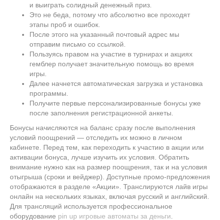
и выиграть солидный денежный приз.
Это не беда, потому что абсолютно все проходят
этапы проб и ошибок.
После этого на указанный почтовый адрес мы
отправим письмо со ссылкой.
Пользуясь правом на участие в турнирах и акциях
гемблер получает значительную помощь во время
игры.
Далее начнется автоматическая загрузка и установка
программы.
Получите первые персонализированные бонусы уже
после заполнения регистрационной анкеты.
Бонусы начисляются на баланс сразу после выполнения
условий поощрений — отследить их можно в личном
кабинете. Перед тем, как переходить к участию в акции или
активации бонуса, лучше изучить их условия. Обратить
внимание нужно как на размер поощрения, так и на условия
отыгрыша (сроки и вейджер). Доступные промо-предложения
отображаются в разделе «Акции». Транслируются лайв игры
онлайн на нескольких языках, включая русский и английский.
Для трансляций используется профессиональное
оборудование
pin up игровые автоматы за деньги
.