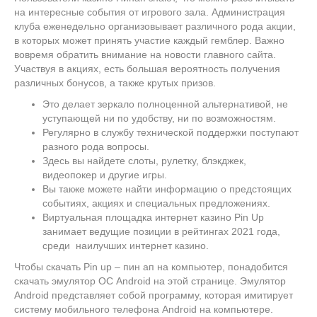
на интересные события от игрового зала. Администрация
клуба еженедельно организовывает различного рода акции,
в которых может принять участие каждый гемблер. Важно
вовремя обратить внимание на новости главного сайта.
Участвуя в акциях, есть большая вероятность получения
различных бонусов, а также крутых призов.
Это делает зеркало полноценной альтернативой, не
уступающей ни по удобству, ни по возможностям.
Регулярно в службу технической поддержки поступают
разного рода вопросы.
Здесь вы найдете слоты, рулетку, блэкджек,
видеопокер и другие игры.
Вы также можете найти информацию о предстоящих
событиях, акциях и специальных предложениях.
Виртуальная площадка интернет казино Pin Up
занимает ведущие позиции в рейтингах 2021 года,
среди наилучших интернет казино.
Чтобы скачать Pin up – пин ап на компьютер, понадобится
скачать эмулятор ОС Android на этой странице. Эмулятор
Android представляет собой программу, которая имитирует
систему мобильного телефона Android на компьютере.