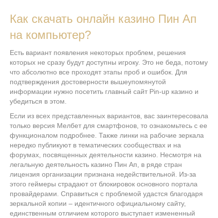
Как скачать онлайн казино Пин Ап
на компьютер?
Есть вариант появления некоторых проблем, решения
которых не сразу будут доступны игроку. Это не беда, потому
что абсолютно все проходят этапы проб и ошибок. Для
подтверждения достоверности вышеупомянутой
информации нужно посетить главный сайт Pin-up казино и
убедиться в этом.
Если из всех представленных вариантов, вас заинтересовала
только версия Мелбет для смартфонов, то ознакомьтесь с ее
функционалом подробнее. Также линки на рабочие зеркала
нередко публикуют в тематических сообществах и на
форумах, посвященных деятельности казино. Несмотря на
легальную деятельность казино Пин Ап, в ряде стран
лицензия организации признана недействительной. Из-за
этого геймеры страдают от блокировок основного портала
провайдерами. Справиться с проблемой удастся благодаря
зеркальной копии – идентичного официальному сайту,
единственным отличием которого выступает измененный