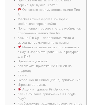
Приложение на ПК или мобильная
версия: где лучше играть?
Основные преимущества казино Пин
Ап
Мелбет (букмекерская контора):
мобильная версия сайта
Пополнение игрового счета в мобильном
приложении казино Пин Ап
Казино Pin Up – пополнение счета и
вывод денег, лимиты на выплаты
Можно ли войти через приложение в
аккаунт, зарегистрированный с ресурса
для ПК?
Правила и условия:
Как скачать приложение Пин Ап на
андроид
Казино
Особенности Пинап (Pinup) приложения
Игровые автоматы
Акции и турниры PinUp казино
Как найти ваше приложение в Google
Play?
Как букмекеры защищают своих клиентов