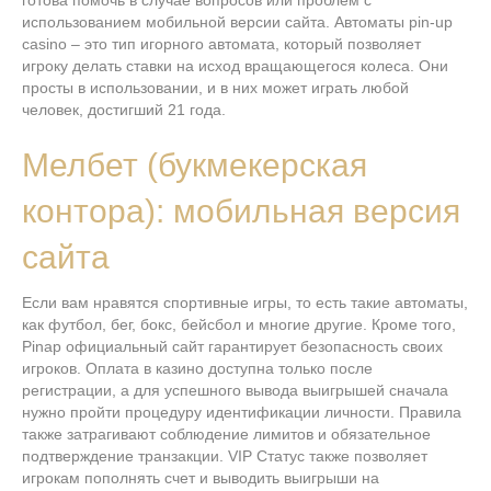
готова помочь в случае вопросов или проблем с
использованием мобильной версии сайта. Автоматы pin-up
casino – это тип игорного автомата, который позволяет
игроку делать ставки на исход вращающегося колеса. Они
просты в использовании, и в них может играть любой
человек, достигший 21 года.
Мелбет (букмекерская
контора): мобильная версия
сайта
Если вам нравятся спортивные игры, то есть такие автоматы,
как футбол, бег, бокс, бейсбол и многие другие. Кроме того,
Pinap официальный сайт гарантирует безопасность своих
игроков. Оплата в казино доступна только после
регистрации, а для успешного вывода выигрышей сначала
нужно пройти процедуру идентификации личности. Правила
также затрагивают соблюдение лимитов и обязательное
подтверждение транзакции. VIP Статус также позволяет
игрокам пополнять счет и выводить выигрыши на