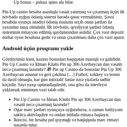
Up bonus – pulsuz spins ala bilər.
Pin-Up casino hesaba asanlıqla vəsait yatırmaq və çıxarmaq üçün ilk
növbədə uyğun ödəniş sistemi barədə qərar verməlisiniz. Şəxsi
hesabda oyunçu istədiyi ödəniş üsulunu seçib onun şərtləri ilə
yaxından tanış olmalıdır. İlk növbədə, qeydiyyat şərtləri ödəniş
sisteminin müəyyən edilmiş qaydalarından asılıdır. Çox vaxt depozit
dərhal oyun hesabına gedir və onun çıxarılması daha çox vaxt aparır.
Android üçün proqramı yukle
Gördüyünüz kimi, kazino bonusları həqiqətən maraqlı və gəlirlidir.
Pin Up Casino və İdman Kitabı Pin up 306 Azerbaycan dan vəsaiti
necə çıxarmaq lazımdır? 🎁 Pin up Casino-da bonuslar Pin Up 306
Azerbaycan əmanət və geri çəkilmə […] Futbol, xokkey və tennis
də daxil olmaqla, hər gün müxtəlif fənlər üzrə yüzlərlə tədbir
keçirilir. Sayt yaxşı optimallaşdırılıb, ona görə də interfeysi
yükləmək minimum vaxt tələb edir.
Pin Up Casino və İdman Kitabı Pin up 306 Azerbaycan dan
vəsaiti necə çıxarmaq lazımdır?
Əgər mərc şərtləri oyunçuya uyğundursa, o zaman hədiyyəni
sakitcə aktivləşdirir və ondan istifadə etməyə başlayır.
İkincisi, bir hesaba pul qoymağı və həqiqipula mərc etməyi
nəzərdə tutur.