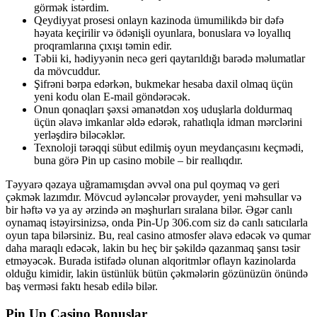
görmək istərdim.
Qeydiyyat prosesi onlayn kazinoda ümumilikdə bir dəfə
həyata keçirilir və ödənişli oyunlara, bonuslara və loyallıq
proqramlarına çıxışı təmin edir.
Təbii ki, hədiyyənin necə geri qaytarıldığı barədə məlumatlar
da mövcuddur.
Şifrəni bərpa edərkən, bukmekar hesaba daxil olmaq üçün
yeni kodu olan E-mail göndərəcək.
Onun qonaqları şəxsi əmanətdən xoş uduşlarla doldurmaq
üçün əlavə imkanlar əldə edərək, rahatlıqla idman mərclərini
yerləşdirə biləcəklər.
Texnoloji tərəqqi sübut edilmiş oyun meydançasını keçmədi,
buna görə Pin up casino mobile – bir reallıqdır.
Təyyarə qəzaya uğramamışdan əvvəl ona pul qoymaq və geri
çəkmək lazımdır. Mövcud əyləncələr provayder, yeni məhsullar və
bir həftə və ya ay ərzində ən məşhurları sıralana bilər. Əgər canlı
oynamaq istəyirsinizsə, onda Pin-Up 306.com siz də canlı satıcılarla
oyun tapa bilərsiniz. Bu, real casino atmosfer əlavə edəcək və qumar
daha maraqlı edəcək, lakin bu heç bir şəkildə qazanmaq şansı təsir
etməyəcək. Burada istifadə olunan alqoritmlər oflayn kazinolarda
olduğu kimidir, lakin üstünlük bütün çəkmələrin gözünüzün önündə
baş verməsi faktı hesab edilə bilər.
Pin Up Casino Bonuslar