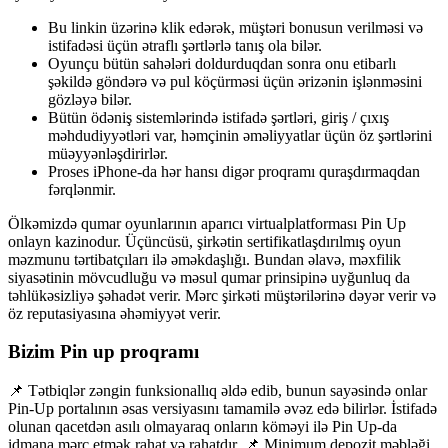
Bu linkin üzərinə klik edərək, müştəri bonusun verilməsi və
istifadəsi üçün ətraflı şərtlərlə tanış ola bilər.
Oyunçu bütün sahələri doldurduqdan sonra onu etibarlı
şəkildə göndərə və pul köçürməsi üçün ərizənin işlənməsini
gözləyə bilər.
Bütün ödəniş sistemlərində istifadə şərtləri, giriş / çıxış
məhdudiyyətləri var, həmçinin əməliyyatlar üçün öz şərtlərini
müəyyənləşdirirlər.
Proses iPhone-da hər hansı digər proqramı quraşdırmaqdan
fərqlənmir.
Ölkəmizdə qumar oyunlarının aparıcı virtualplatforması Pin Up
onlayn kazinodur. Üçüncüsü, şirkətin sertifikatlaşdırılmış oyun
məzmunu tərtibatçıları ilə əməkdaşlığı. Bundan əlavə, məxfilik
siyasətinin mövcudluğu və məsul qumar prinsipinə uyğunluq da
təhlükəsizliyə şəhadət verir. Mərc şirkəti müştərilərinə dəyər verir və
öz reputasiyasına əhəmiyyət verir.
Bizim Pin up proqramı
📌 Tətbiqlər zəngin funksionallıq əldə edib, bunun sayəsində onlar
Pin-Up portalının əsas versiyasını tamamilə əvəz edə bilirlər. İstifadə
olunan qacetdən asılı olmayaraq onların köməyi ilə Pin Up-da
idmana mərc etmək rahat və rahatdır. 📌 Minimum depozit məbləği