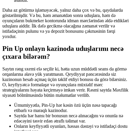
asandır.
Daha az götürmə işləməyəcək, yalnız daha çox və bu, qaydalarda
göstərilmişdir. Və bu, həm əmanətdən sonra uduşlara, həm də
oyunçuların bukmeker kontorunda idman mərclərindən əldə etdikləri
uduşlara aiddir. İlk dəfə gecikmə olacağına zəmanət verilir və
istifadəçinin pulunu və ya depozit bonusunu çəkməsinin fərqi
yoxdur.
Pin Up onlayn kazinoda uduşlarımı necə
çıxara bilərəm?
Saytın rəng sxemi elə seçilir ki, hətta uzun müddətli seans da görmə
orqanlarına əlavə yük yaratmasın. Qeydiyyat pəncərəsində siz
kazinonun hesab açmaq üçün təklif etdiyi bonusu da görə bilərsiniz.
O, keyfiyyətcə formalaşır və oyunçulara müxtəlif mərc
strategiyalarını həyata keçirməyə imkan verir. Rəsmi saytda Məxfilik
siyasəti bölmlməsində bütün məlumatlar verilib.
Ümumiyyətlə, Pin-Up hər kəsin özü üçün nəsə tapacağı
etibarlı və maraqlı kazinodur.
Saytda hər hansı bir bonusun necə alınacağını və onunla nə
edəcəyini təsvir edən ətraflı təlimat var.
Onların keyfiyyətli oyunları, həssas dəstəyi və istifadəçi dostu