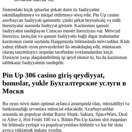
Sistemdəki kiçik qüsurlar şirkəti daim öz fəaliyyətini
təkmilləşdirməyə və inkişaf etdirməyə sövq edir. Pin Up casino
azerbaycan fəaliyyəti qanunidir, çünki şirkət beynəlxalq və milli
lisenziyalar əsasında fəaliyyət göstərir. Kazinonun qanuni
fəaliyyətini təsdiqləyən Curacao master lisenziyası var. Mövcud
lisenziya, təsisçilər və qanuni fəaliyyətlə bağlı digər məlumatlar
kazinonun rəsmi saytında Haqqımızda bölməsində mövcuddur. Klub
yalnız etibarlı oyun provayderləri ilə əməkdaşlıq edir, müntəzəm
olaraq tənzimləyici orqanlar tərəfindən yoxlamalardan keçir.
Dəstəyin yaxşı əlaqələndirilmiş işi qeyd olunur ki, bu da kazinonun
təhlükəsiz fəaliyyətinin təsdiqidir.
Pin Up 306 casino giriş qeydiyyat,
bonuslar, yukle Бухгалтерские услуги в
Москв
Bu oyun növü daim optimal əyləncə axtarışında olan, müxtəlifliyi və
funksionallığı sevənlərə müraciət edəcəkdir. Azərbaycanlılar
arasında ən populyar slotlar Razor Shark, Sakura, SpaceWars, Deal
or Alive 2, Hot Fruits 100 və s. Bütün Pin-Up kazino slot maşınları
bir bölmədə yerləşir və populyar/yenilərə bölünür və hər bir slotu
ayrıca yükləmək imkanı yoxdur.