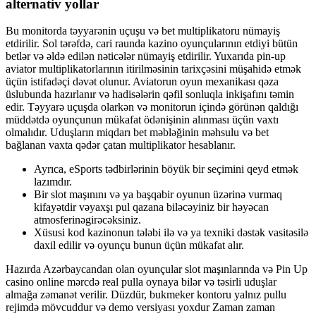
alternativ yollar
Bu monitorda təyyarənin uçuşu və bet multiplikatoru nümayiş
etdirilir. Sol tərəfdə, cari raunda kazino oyunçularının etdiyi bütün
betlər və əldə edilən nəticələr nümayiş etdirilir. Yuxarıda pin-up
aviator multiplikatorlarının itirilməsinin tarixçəsini müşahidə etmək
üçün istifadəçi dəvət olunur. Aviatorun oyun mexanikası qəza
üslubunda hazırlanır və hadisələrin qəfil sonluqla inkişafını təmin
edir. Təyyarə uçuşda olarkən və monitorun içində görünən qaldığı
müddətdə oyunçunun mükafat ödənişinin alınması üçün vaxtı
olmalıdır. Uduşların miqdarı bet məbləğinin məhsulu və bet
bağlanan vaxta qədər çatan multiplikator hesablanır.
Ayrıca, eSports tədbirlərinin böyük bir seçimini qeyd etmək
lazımdır.
Bir slot maşınını və ya başqabir oyunun üzərinə vurmaq
kifayətdir vəyaxşı pul qazana biləcəyiniz bir həyəcan
atmosferinəgirəcəksiniz.
Xüsusi kod kazinonun tələbi ilə və ya texniki dəstək vasitəsilə
daxil edilir və oyunçu bunun üçün mükafat alır.
Hazırda Azərbaycandan olan oyunçular slot maşınlarında və Pin Up
casino online mərcdə real pulla oynaya bilər və təsirli uduşlar
almağa zəmanət verilir. Düzdür, bukmeker kontoru yalnız pullu
rejimdə mövcuddur və demo versiyası yoxdur Zaman zaman