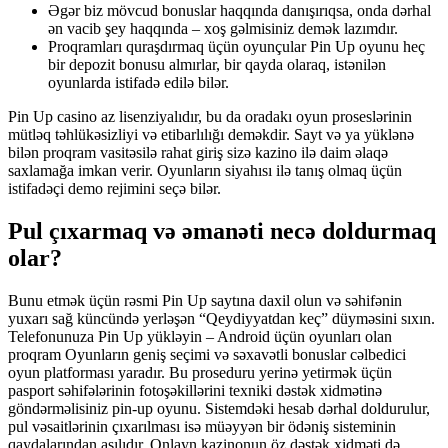
Əgər biz mövcud bonuslar haqqında danışırıqsa, onda dərhal
ən vacib şey haqqında – xoş gəlmisiniz demək lazımdır.
Proqramları quraşdırmaq üçün oyunçular Pin Up oyunu heç
bir depozit bonusu almırlar, bir qayda olaraq, istənilən
oyunlarda istifadə edilə bilər.
Pin Up casino az lisenziyalıdır, bu da oradakı oyun proseslərinin
mütləq təhlükəsizliyi və etibarlılığı deməkdir. Sayt və ya yüklənə
bilən proqram vasitəsilə rahat giriş sizə kazino ilə daim əlaqə
saxlamağa imkan verir. Oyunların siyahısı ilə tanış olmaq üçün
istifadəçi demo rejimini seçə bilər.
Pul çıxarmaq və əmanəti necə doldurmaq
olar?
Bunu etmək üçün rəsmi Pin Up saytına daxil olun və səhifənin
yuxarı sağ küncündə yerləşən “Qeydiyyatdan keç” düyməsini sıxın.
Telefonunuza Pin Up yükləyin – Android üçün oyunları olan
proqram Oyunların geniş seçimi və səxavətli bonuslar cəlbedici
oyun platforması yaradır. Bu proseduru yerinə yetirmək üçün
pasport səhifələrinin fotoşəkillərini texniki dəstək xidmətinə
göndərməlisiniz pin-up oyunu. Sistemdəki hesab dərhal doldurulur,
pul vəsaitlərinin çıxarılması isə müəyyən bir ödəniş sisteminin
qaydalarından asılıdır. Onlayn kazinonun öz dəstək xidməti də