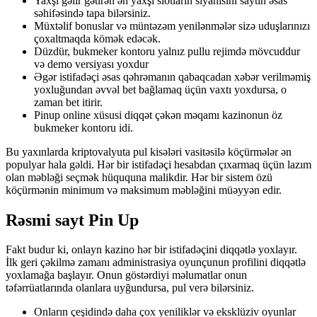
Yaxşı gəlir gətirən ən yaxşı slotların siyahısını saytın əsas
səhifəsində tapa bilərsiniz.
Müxtəlif bonuslar və müntəzəm yenilənmələr sizə uduşlarınızı
çoxaltmaqda kömək edəcək.
Düzdür, bukmeker kontoru yalnız pullu rejimdə mövcuddur
və demo versiyası yoxdur
Əgər istifadəçi əsas qəhrəmanın qabaqcadan xəbər verilməmiş
yoxluğundan əvvəl bet bağlamaq üçün vaxtı yoxdursa, o
zaman bet itirir.
Pinup online xüsusi diqqət çəkən məqamı kazinonun öz
bukmeker kontoru idi.
Bu yaxınlarda kriptovalyuta pul kisələri vasitəsilə köçürmələr ən
populyar hala gəldi. Hər bir istifadəçi hesabdan çıxarmaq üçün lazım
olan məbləği seçmək hüququna malikdir. Hər bir sistem özü
köçürmənin minimum və maksimum məbləğini müəyyən edir.
Rəsmi sayt Pin Up
Fakt budur ki, onlayn kazino hər bir istifadəçini diqqətlə yoxlayır.
İlk geri çəkilmə zamanı administrasiya oyunçunun profilini diqqətlə
yoxlamağa başlayır. Onun göstərdiyi məlumatlar onun
təfərrüatlarında olanlara uyğundursa, pul verə bilərsiniz.
Onların çeşidində daha çox yeniliklər və eksklüziv oyunlar