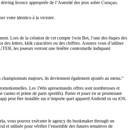
e driving licence appropriée de l’Autorité des jeux sobre Curaçao.
r votre identico à la victoire.
ment. Lors de la création de cet compte 1win Bet, l’une des étapes des
 des lettres, kklk caractères ou des chiffres. Assurez vous d’utiliser
PUTER, les joueurs verront une fenêtre contextuelle indiquant
autres championnats majeurs, ils deviennent également ajoutés au menu.“
es promotionnelles. Les 1Win apresentando offres sont nombreuses et
e casino et prime de paris sportifs). Parier et jouer en se promenant
app peut être installée sur n’importe quel appareil Android os ou iOS.
rès cela, vous pouvez exécuter le agency du bookmaker through un
l et utilisée pour vérifier l’ensemble des futures tentatives de