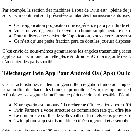
Par exemple, la section des machines à sous de 1win est“ „pleine de je
sous 1win continent sont présentées similar des fournisseurs autorisés.
Cette application proposition une expérience para pari fluide et 
Vous pouvez également recevoir un bonus supplémentaire de
Pour utiliser cette version de l’application, vous devez presser s
Ce n’est qu’une petite fraction para ce dont les joueurs disposer
C’est envie de nous-mêmes garantissons los angeles transmitting sécur
application 1win fonctionnelle place Android et iOS, la majorité des fo
d’accepter des paris sportifs.
Télécharger 1win App Pour Android Os ( Apk) Ou Ios
Ces caractéristiques rendent are generally navigation fluide ou simple
para profiter de chacun les bonus et promotions 1win, des options de lo
Afin de vous asegurar la meilleure expérience de pari possible, l’équipe 
Notre gssein est toujours à la recherche d’innovations pour offr
1win Partners a votre structure de commission rate qui offre j
Le nombre de conflits de volleyball sur lesquels vous pouvez pa
1win iphone app est disponible en téléchargement et assembly gr
Obtenez un bonus de +500 % sur vos quatre premiers dépôts, obtenez d