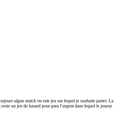
ujours algun match ou este jeu sur lequel je souhaite parier. La
reste un jeu de hasard pour para l’argent dans lequel le joueur