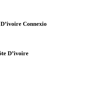
 D’ivoire Connexio
te D’ivoire