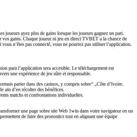
les joueurs ayez plus de gains lorsque les joueurs gagnez un pari.
irer vos gains. Chaque joueur ni jeu en direct TVBET a la chance de
i vous n’êtes pas connecté, vous ne pourrez pas utiliser l’application.
sion para l’application sera accesible. Le téléchargement est
nvers une expérience de jeu sûre et responsable.
sormais parier dans des casinos, y compris sobre“ „Côte d’Ivoire.
de ain d’en récolter des bénéfices.
ents matchs et confrontations individuelles.
ransformer une page sobre site Web 1win dans votre navigateur en un
s permettent de faire des pronostics tout en alignant une équipe