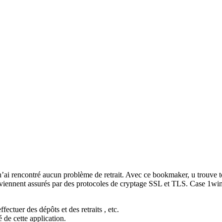
’ai rencontré aucun problème de retrait. Avec ce bookmaker, u trouve to
eviennent assurés par des protocoles de cryptage SSL et TLS. Case 1win 
ectuer des dépôts et des retraits , etc.
é de cette application.