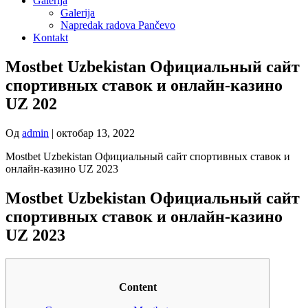
Galerija
Galerija
Napredak radova Pančevo
Kontakt
Mostbet Uzbekistan Официальный сайт
спортивных ставок и онлайн-казино
UZ 202
Од
admin
|
октобар 13, 2022
Mostbet Uzbekistan Официальный сайт спортивных ставок и
онлайн-казино UZ 2023
Mostbet Uzbekistan Официальный сайт
спортивных ставок и онлайн-казино
UZ 2023
Content