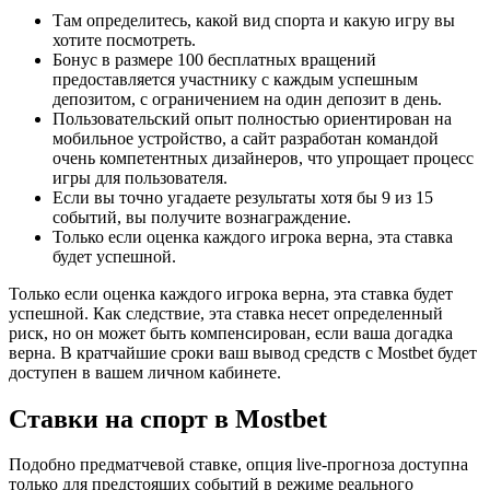
Там определитесь, какой вид спорта и какую игру вы
хотите посмотреть.
Бонус в размере 100 бесплатных вращений
предоставляется участнику с каждым успешным
депозитом, с ограничением на один депозит в день.
Пользовательский опыт полностью ориентирован на
мобильное устройство, а сайт разработан командой
очень компетентных дизайнеров, что упрощает процесс
игры для пользователя.
Если вы точно угадаете результаты хотя бы 9 из 15
событий, вы получите вознаграждение.
Только если оценка каждого игрока верна, эта ставка
будет успешной.
Только если оценка каждого игрока верна, эта ставка будет
успешной. Как следствие, эта ставка несет определенный
риск, но он может быть компенсирован, если ваша догадка
верна. В кратчайшие сроки ваш вывод средств с Mostbet будет
доступен в вашем личном кабинете.
Ставки на спорт в Mostbet
Подобно предматчевой ставке, опция live-прогноза доступна
только для предстоящих событий в режиме реального