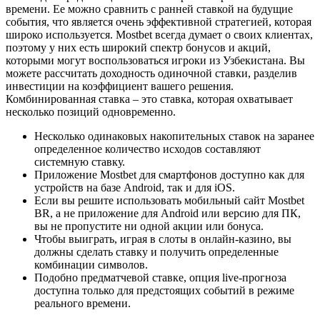
времени. Ее можно сравнить с ранней ставкой на будущие
события, что является очень эффективной стратегией, которая
широко используется. Mostbet всегда думает о своих клиентах,
поэтому у них есть широкий спектр бонусов и акций,
которыми могут воспользоваться игроки из Узбекистана. Вы
можете рассчитать доходность одиночной ставки, разделив
инвестиции на коэффициент вашего решения.
Комбинированная ставка – это ставка, которая охватывает
несколько позиций одновременно.
Несколько одинаковых накопительных ставок на заранее
определенное количество исходов составляют
системную ставку.
Приложение Mostbet для смартфонов доступно как для
устройств на базе Android, так и для iOS.
Если вы решите использовать мобильный сайт Mostbet
BR, а не приложение для Android или версию для ПК,
вы не пропустите ни одной акции или бонуса.
Чтобы выиграть, играя в слоты в онлайн-казино, вы
должны сделать ставку и получить определенные
комбинации символов.
Подобно предматчевой ставке, опция live-прогноза
доступна только для предстоящих событий в режиме
реального времени.