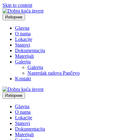
Skip to content
Изборник
Glavna
O nama
Lokacije
Stanovi
Dokumentacija
Materijali
Galerija
Galerija
Napredak radova Pančevo
Kontakt
Изборник
Glavna
O nama
Lokacije
Stanovi
Dokumentacija
Materijali