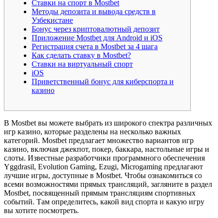
Ставки на спорт в Mostbet
Методы депозита и вывода средств в
Узбекистане
Бонус через криптовалютный депозит
Приложение Mostbet для Android и iOS
Регистрация счета в Mostbet за 4 шага
Как сделать ставку в Mostbet?
Ставки на виртуальный спорт
iOS
Приветственный бонус для киберспорта и
казино
В Mostbet вы можете выбрать из широкого спектра различных
игр казино, которые разделены на несколько важных
категорий. Mostbet предлагает множество вариантов игр
казино, включая джекпот, покер, баккара, настольные игры и
слоты. Известные разработчики программного обеспечения
Yggdrasil, Evolution Gaming, Ezugi, Microgaming предлагают
лучшие игры, доступные в Mostbet. Чтобы ознакомиться со
всеми возможностями прямых трансляций, загляните в раздел
Mostbet, посвященный прямым трансляциям спортивных
событий. Там определитесь, какой вид спорта и какую игру
вы хотите посмотреть.