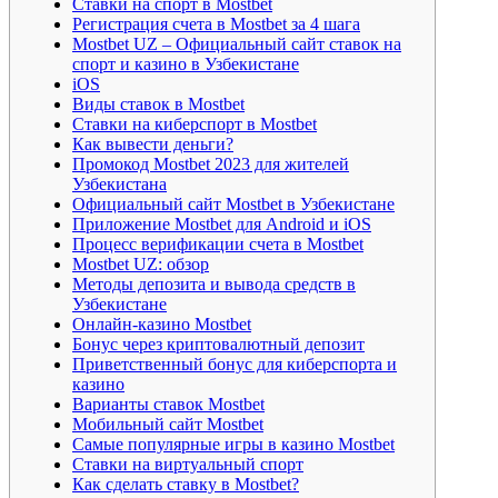
Ставки на спорт в Mostbet
Регистрация счета в Mostbet за 4 шага
Mostbet UZ – Официальный сайт ставок на
спорт и казино в Узбекистане
iOS
Виды ставок в Mostbet
Ставки на киберспорт в Mostbet
Как вывести деньги?
Промокод Mostbet 2023 для жителей
Узбекистана
Официальный сайт Mostbet в Узбекистане
Приложение Mostbet для Android и iOS
Процесс верификации счета в Mostbet
Mostbet UZ: обзор
Методы депозита и вывода средств в
Узбекистане
Онлайн-казино Mostbet
Бонус через криптовалютный депозит
Приветственный бонус для киберспорта и
казино
Варианты ставок Mostbet
Мобильный сайт Mostbet
Самые популярные игры в казино Mostbet
Ставки на виртуальный спорт
Как сделать ставку в Mostbet?