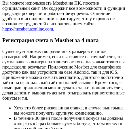
Вы можете использовать Mostbet на ПК, посетив
официальный сайт. Он содержит все возможности и функции
предыдущих версий и работает безупречно. Отличное
удобство в использовании гарантирует, что у игроков не
возникнет трудностей с использованием сайта
https://mostbetuzonline.com
.
Регистрация счета в Mostbet за 4 шага
Существует множество различных размеров и типов
розыгрышей. Например, если вы ставите на точный счет, то
сумма вашего выигрыша зависит от того, насколько точно вы
предсказали результат. Приложение Mostbet для смартфонов
доступно как для устройств на базе Android, так и для iOS.
Приложение можно скачать бесплатно, для этого достаточно
зайти на официальный сайт по нашей ссылке. Кроме того, с
помощью приложения можно делать ставки, пополнять счет,
делая депозит, выводить деньги, отыгрывать приветственные
бонусы и т.д.
Хотя это более рискованная ставка, в случае выигрыша
вы можете получить крупную компенсацию.
В течение 30 дней после получения бонуса вы должны
отыграть в 5 раз больше суммы бонуса, чтобы вывести
его на свой личный счет.