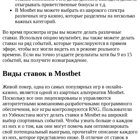
отыгрывать приветственные бонусы и т.д.
В Mostbet вы можете выбрать из широкого спектра
различных игр казино, которые разделены на несколько
важных категорий.
Во время просмотра игры вы можете делать различные
ставки. Используя опцию мультибет, вы также можете делать
ставки на ряд событий, которые транслируются в прямом
эфире, чтобы все могли видеть их в режиме реального
времени. Если вы точно угадаете результаты хотя бы 9 из 15
событий, вы получите вознаграждение.
Виды ставок в Mostbet
Живой покер, одна из самых популярных игр в онлайн-
казино, является одной из азартных альтернатив Mostbet.
Поскольку все они лицензированы и управляются
авторитетными компаниями-разработчиками программного
обеспечения, все игры контролируются RNG. Пользователи
из Узбекистана могут делать ставки в Mostbet на широкий
выбор спортивных событий. Чтобы узнать больше о каждом
из них и о том, как они могут помочь вам оптимизировать
свой потенциальный выигрыш, прочитайте описание каждого
из них, которое представлено ниже. В отличие от ставок в