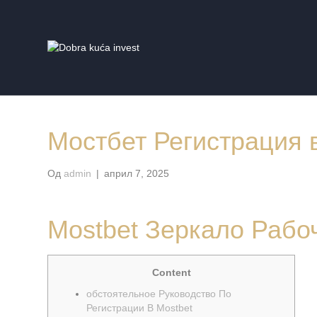
Мостбет Регистрация 
Од
admin
|
април 7, 2025
Mostbet Зеркало Раб
Content
обстоятельное Руководство По
Регистрации В Mostbet