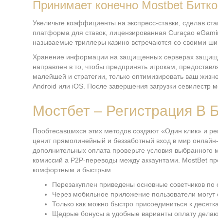
Принимает конечно Mostbet Битк
Увеличьте коэффициенты на экспресс-ставки, сделав ста
платформа для ставок, лицензированная Curaçao eGami
называемые триллеры казино встречаются со своими ш
Хранение информации на защищенных серверах защищает
направлен в то, чтобы предпринять игрокам, предостав
малейшей и стратегии, только оптимизировать ваш жизне
Android или iOS. После завершения загрузки севилестр 
Мостбет – Регистрация В 
Пообтесавшихся этих методов создают «Один клик» и рег
ценит прямолинейный и беззаботный вход в мир онлайн-
дополнительных оплата проверьте условия выбранного м
комиссий а P2P-переводы между аккаунтами. MostBet пр
комфортным и быстрым.
Перезакуплен приведены основные советчиков по
Через мобильное приложение пользователи могут с
Только как можно быстро присоединиться к десятк
Щедрые бонусы а удобные варианты оплату делаю