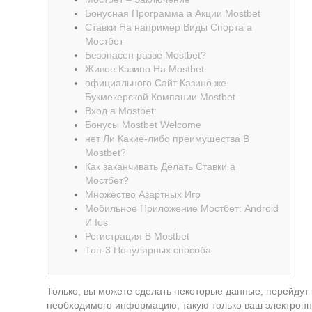
Бонусная Программа а Акции Mostbet
Ставки На например Виды Спорта а
Мостбет
Безопасен разве Mostbet?
Живое Казино На Mostbet
официального Сайт Казино же
Букмекерской Компании Mostbet
Вход а Mostbet:
Бонусы Mostbet Welcome
нет Ли Какие-либо преимущества В
Mostbet?
Как заканчивать Делать Ставки а
Мостбет?
Множество Азартных Игр
Мобильное Приложение Мостбет: Android
И Ios
Регистрация В Mostbet
Топ-3 Популярных способа
Только, вы можете сделать некоторые данные, перейдут
необходимого информацию, такую только ваш электронн