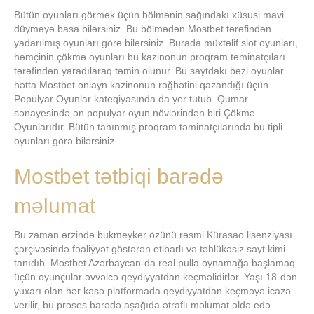
Bütün oyunları görmək üçün bölmənin sağındakı xüsusi mavi
düyməyə basa bilərsiniz. Bu bölmədən Mostbet tərəfindən
yadarılmış oyunları görə bilərsiniz. Burada müxtəlif slot oyunları,
həmçinin çökmə oyunları bu kazinonun proqram təminatçıları
tərəfindən yaradılaraq təmin olunur. Bu saytdakı bəzi oyunlar
hətta Mostbet onlayn kazinonun rəğbətini qazandığı üçün
Populyar Oyunlar kateqiyasında da yer tutub. Qumar
sənayesində ən populyar oyun növlərindən biri Çökmə
Oyunlarıdır. Bütün tanınmış proqram təminatçılarında bu tipli
oyunları görə bilərsiniz.
Mostbet tətbiqi barədə
məlumat
Bu zaman ərzində bukmeyker özünü rəsmi Kürasao lisenziyası
çərçivəsində fəaliyyət göstərən etibarlı və təhlükəsiz sayt kimi
tanıdıb. Mostbet Azərbaycan-da real pulla oynamağa başlamaq
üçün oyunçular əvvəlcə qeydiyyatdan keçməlidirlər. Yaşı 18-dən
yuxarı olan hər kəsə platformada qeydiyyatdan keçməyə icazə
verilir, bu proses barədə aşağıda ətraflı məlumat əldə edə