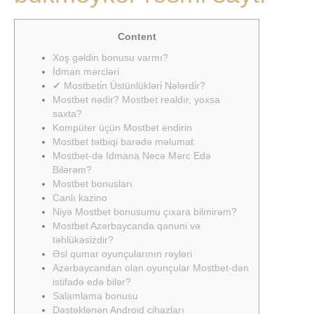
Content
Xoş gəldin bonusu varmı?
İdman mərcləri
✔ Mostbeti̇n Üstünlükləri̇ Nələrdi̇r?
Mostbet nədir? Mostbet realdır, yoxsa
saxta?
Kompüter üçün Mostbet endirin
Mostbet tətbiqi barədə məlumat
Mostbet-də Idmana Necə Mərc Edə
Bilərəm?
Mostbet bonusları
Canlı kazino
Niyə Mostbet bonusumu çıxara bilmirəm?
Mostbet Azərbaycanda qanuni və
təhlükəsizdir?
Əsl qumar oyunçularının rəyləri
Azərbaycandan olan oyunçular Mostbet-dən
istifadə edə bilər?
Salamlama bonusu
Dəstəklənən Android cihazları