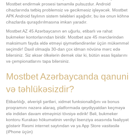
Mostbet endirmək prosesi tamamilə pulsuzdur. Android
cihazlarında tətbiq problemsiz və gecikməsiz işləyəcək. Mostbet
APK Android faylının sistem tələbləri aşağıdır, bu isə onun köhnə
cihazlarda quraşdırılmasına imkan yaradır.
Mostbet AZ 45 Azərbaycanın ən uğurlu, etibarlı və rahat
bukmeker kontorlarından biridir. Mostbet aze 45 mərclərindən
maksimum fayda əldə etməyi qiymətləndirənlər üçün mükəmməl
seçimdir! Daxil olmaqla 30-dan çox idman növünə mərc edə
bilərsiniz. Siz əksər ölkələrin demək olar ki, bütün əsas liqalarını
və çempionatlarını tapa bilərsiniz.
Mostbet Azərbaycanda qanuni
və təhlükəsizdir?
Etibarlılığı, əlverişli şərtləri, xidmət funksionallığını və bonus
proqramını nəzərə alaraq, platformada qeydiyyatdan keçməyə
elə indidən davam etməyinizi tövsiyə edirik! Bəli, bukmeker
kontoru Kurakao hökumətinin verdiyi lisenziya əsasında fəaliyyət
göstərir Rəsmi internet saytından və ya App Store vasitəsilə
(iPhone üçün)