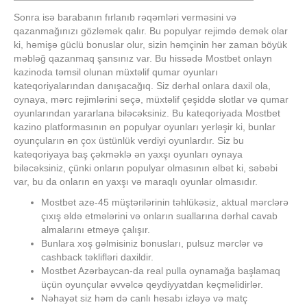
Sonra isə barabanın fırlanıb rəqəmləri verməsini və
qazanmağınızı gözləmək qalır. Bu populyar rejimdə demək olar
ki, həmişə güclü bonuslar olur, sizin həmçinin hər zaman böyük
məbləğ qazanmaq şansınız var. Bu hissədə Mostbet onlayn
kazinoda təmsil olunan müxtəlif qumar oyunları
kateqoriyalarından danışacağıq. Siz dərhal onlara daxil ola,
oynaya, mərc rejimlərini seçə, müxtəlif çeşiddə slotlar və qumar
oyunlarından yararlana biləcəksiniz. Bu kateqoriyada Mostbet
kazino platformasının ən populyar oyunları yerləşir ki, bunlar
oyunçuların ən çox üstünlük verdiyi oyunlardır. Siz bu
kateqoriyaya baş çəkməklə ən yaxşı oyunları oynaya
biləcəksiniz, çünki onların populyar olmasının əlbət ki, səbəbi
var, bu da onların ən yaxşı və maraqlı oyunlar olmasıdır.
Mostbet aze-45 müştərilərinin təhlükəsiz, aktual mərclərə
çıxış əldə etmələrini və onların suallarına dərhal cavab
almalarını etməyə çalışır.
Bunlara xoş gəlmisiniz bonusları, pulsuz mərclər və
cashback təklifləri daxildir.
Mostbet Azərbaycan-da real pulla oynamağa başlamaq
üçün oyunçular əvvəlcə qeydiyyatdan keçməlidirlər.
Nəhayət siz həm də canlı hesabı izləyə və matç