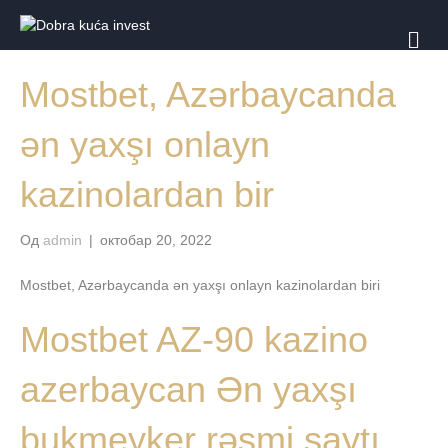
И
З
Б
Mostbet, Azərbaycanda
О
Р
Н
ən yaxşı onlayn
И
К
kazinolardan bir
Од
admin
|
октобар 20, 2022
Mostbet, Azərbaycanda ən yaxşı onlayn kazinolardan biri
Mostbet AZ-90 kazino
azerbaycan Ən yaxşı
bukmeyker rəsmi saytı