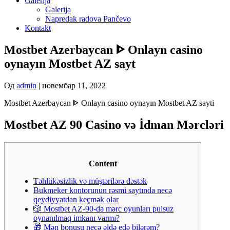
Galerija
Galerija
Napredak radova Pančevo
Kontakt
Mostbet Azerbaycan ᐈ Onlayn casino
oynayın Mostbet AZ sayt
Од
admin
|
новембар 11, 2022
Mostbet Azerbaycan ᐈ Onlayn casino oynayın Mostbet AZ sayti
Mostbet AZ 90 Casino və İdman Mərcləri
Content
Təhlükəsizlik və müştərilərə dəstək
Bukmeker kontorunun rəsmi saytında necə
qeydiyyatdan keçmək olar
🎲 Mostbet AZ-90-də mərc oyunları pulsuz
oynanılmaq imkanı varmı?
🎁 Mən bonusu necə əldə edə bilərəm?