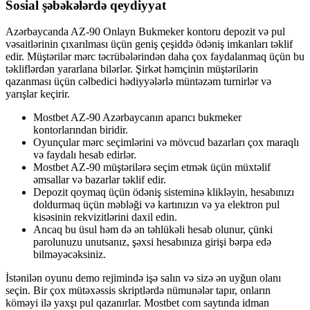
Sosial şəbəkələrdə qeydiyyat
Azərbaycanda AZ-90 Onlayn Bukmeker kontoru depozit və pul
vəsaitlərinin çıxarılması üçün geniş çeşiddə ödəniş imkanları təklif
edir. Müştərilər mərc təcrübələrindən daha çox faydalanmaq üçün bu
təkliflərdən yararlana bilərlər. Şirkət həmçinin müştərilərin
qazanması üçün cəlbedici hədiyyələrlə müntəzəm turnirlər və
yarışlar keçirir.
Mostbet AZ-90 Azərbaycanın aparıcı bukmeker
kontorlarından biridir.
Oyunçular mərc seçimlərini və mövcud bazarları çox maraqlı
və faydalı hesab edirlər.
Mostbet AZ-90 müştərilərə seçim etmək üçün müxtəlif
əmsallar və bazarlar təklif edir.
Depozit qoymaq üçün ödəniş sisteminə klikləyin, hesabınızı
doldurmaq üçün məbləği və kartınızın və ya elektron pul
kisəsinin rekvizitlərini daxil edin.
Ancaq bu üsul həm də ən təhlükəli hesab olunur, çünki
parolunuzu unutsanız, şəxsi hesabınıza girişi bərpa edə
bilməyəcəksiniz.
İstənilən oyunu demo rejimində işə salın və sizə ən uyğun olanı
seçin. Bir çox mütəxəssis skriptlərdə nümunələr tapır, onların
köməyi ilə yaxşı pul qazanırlar. Mostbet com saytında idman