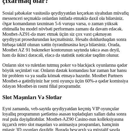
çıxarmaq olar?
Sosial şəbəkələr vasitəsilə qeydiyyatdan keçərkən siyahıdan müvafiq
messenceri seçməklə onlardan istifadə etməklə daxil ola bilərsiniz.
Əgər komandanın təxminən 5-6 vuruşu varsa, o zaman yüksək
ehtimalla bu model növbəti performans zamanı da davam edəcək.
Mostbet-AZ91-də mərc etmək üçün siz çox vaxt çəkməyən
qeydiyyat prosedurundan keçməlisiniz. Hesabı doldurduqdan sonra
birbaşa təklif olunan xəttin öyrənilməsinə keçə bilərsiniz. Orada,
Mostbet AZ 91 bukmeker kontorunun saytında təkcə əsas deyil,
həm də ikinci dərəcəli, eləcə də statistik nəticələr təqdim olunur.
Onların slot və ruletdən tutmuş poker və blackjack oyunlarına qədər
böyük seçimləri var. Onların dəstək komandası hər zaman hər hansı
bir problem və ya sualla kömək etməyə hazırdır. Mostbet Partners
Mostbet-ə gətirdiyiniz hər yeni oyunçu üçün 60%-ə qədər komissiya
ödəyən Mostbet-in rəsmi filial proqramıdır.
Slot Maşınları Və Slotlar
Eyni zamanda, veb-saytda qeydiyyatdan keçmiş VIP oyunçular
loyallıq proqramının şərtlərinə əsasən topladıqları xalları daha sonra
real pula dəyişdirəbilər. Mostbet-AZ90 Casino-nun kolleksiyasına
üççarxlı retro slot maşınları və animasiya proqramları, həmçinin
müasir 3D oyunları daxildir. Burada beşçarxlı və müxtəlif sayda