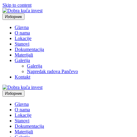
Skip to content
Изборник
Glavna
O nama
Lokacije
Stanovi
Dokumentacija
Materijali
Galerija
Galerija
Napredak radova Pančevo
Kontakt
Изборник
Glavna
O nama
Lokacije
Stanovi
Dokumentacija
Materijali