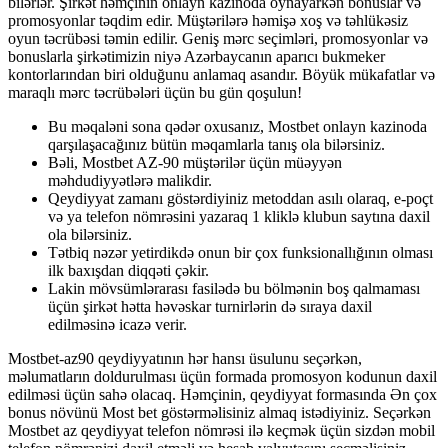
bilərlər. Şirkət həmçinin onlayn kazinoda oynayarkən bonuslar və
promosyonlar təqdim edir. Müştərilərə həmişə xoş və təhlükəsiz
oyun təcrübəsi təmin edilir. Geniş mərc seçimləri, promosyonlar və
bonuslarla şirkətimizin niyə Azərbaycanın aparıcı bukmeker
kontorlarından biri olduğunu anlamaq asandır. Böyük mükafatlar və
maraqlı mərc təcrübələri üçün bu gün qoşulun!
Bu məqaləni sona qədər oxusanız, Mostbet onlayn kazinoda
qarşılaşacağınız bütün məqamlarla tanış ola bilərsiniz.
Bəli, Mostbet AZ-90 müştərilər üçün müəyyən
məhdudiyyətlərə malikdir.
Qeydiyyat zamanı göstərdiyiniz metoddan asılı olaraq, e-poçt
və ya telefon nömrəsini yazaraq 1 kliklə klubun saytına daxil
ola bilərsiniz.
Tətbiq nəzər yetirdikdə onun bir çox funksionallığının olması
ilk baxışdan diqqəti çəkir.
Lakin mövsümlərarası fasilədə bu bölmənin boş qalmaması
üçün şirkət hətta həvəskar turnirlərin də sıraya daxil
edilməsinə icazə verir.
Mostbet-az90 qeydiyyatının hər hansı üsulunu seçərkən,
məlumatların doldurulması üçün formada promosyon kodunun daxil
edilməsi üçün sahə olacaq. Həmçinin, qeydiyyat formasında Ən çox
bonus növünü Most bet göstərməlisiniz almaq istədiyiniz. Seçərkən
Mostbet az qeydiyyat telefon nömrəsi ilə keçmək üçün sizdən mobil