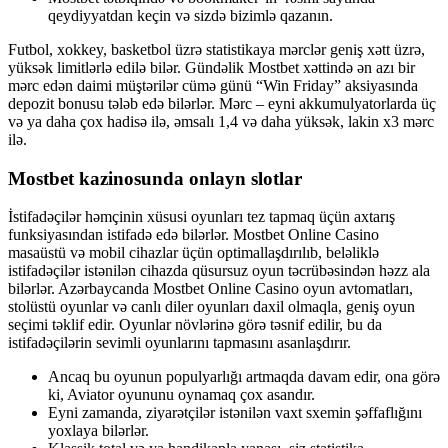
qeydiyyatdan keçin və sizdə bizimlə qazanın.
Futbol, ​​xokkey, basketbol üzrə statistikaya mərclər geniş xətt üzrə,
yüksək limitlərlə edilə bilər. Gündəlik Mostbet xəttində ən azı bir
mərc edən daimi müştərilər cümə günü “Win ​​​​Friday” aksiyasında
depozit bonusu tələb edə bilərlər. Mərc – eyni akkumulyatorlarda üç
və ya daha çox hadisə ilə, əmsalı 1,4 və daha yüksək, lakin x3 mərc
ilə.
Mostbet kazinosunda onlayn slotlar
İstifadəçilər həmçinin xüsusi oyunları tez tapmaq üçün axtarış
funksiyasından istifadə edə bilərlər. Mostbet Online Casino
masaüstü və mobil cihazlar üçün optimallaşdırılıb, beləliklə
istifadəçilər istənilən cihazda qüsursuz oyun təcrübəsindən həzz ala
bilərlər. Azərbaycanda Mostbet Online Casino oyun avtomatları,
stolüstü oyunlar və canlı diler oyunları daxil olmaqla, geniş oyun
seçimi təklif edir. Oyunlar növlərinə görə təsnif edilir, bu da
istifadəçilərin sevimli oyunlarını tapmasını asanlaşdırır.
Ancaq bu oyunun populyarlığı artmaqda davam edir, ona görə
ki, Aviator oyununu oynamaq çox asandır.
Eyni zamanda, ziyarətçilər istənilən vaxt sxemin şəffaflığını
yoxlaya bilərlər.