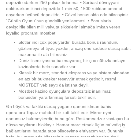
depoziti edərkən 250 pulsuz fırlanma. • Sərbəst dövriyyəni
doldurarkən ikinci depozitdə 1 min 50, 1500 rubldan əmanət
qoyarkən üçüncü depozitdə. • Gözəl bonus əldə edə biləcəyiniz
“Günün Oyunu”nun gündəlik yenilənməsi. • Bonuslarla
dəyişdirilə bilən milli valyuta sikkələrini almağa imkan verən
loyallıq proqramı mostbet.
Slotlar indi çox populyardır, burada bonus raundunu
gözləməyə ehtiyac yoxdur, ancaq onu sadəcə olaraq sabit
məzənnə ilə ala bilərsiniz.
Dəniz lisenziyasına baxmayaraq, bir çox nüfuzlu onlayn
kazinolarda belə sənədlər var.
Klassik bir mərc, standart ekspress və ya sistem olmadan
ən azı bir bukmeker təsəvvür etmək çətindir, rəsmi
MOSTBET veb saytı da istisna deyil.
Mostbet kazino oyunçulara depozitsiz inanılmaz
bonusdan yararlanmaq fürsəti təklif edir.
Ən böyük və faktiki olaraq yeganə qanuni idman bahis
operatoru Topaz məhdud bir xətt təklif edir. Mirror eyni
qanunsuz bukmeykerdir, buna görə Roskomnadzor vaxtaşırı bu
nüsxə saytlarını bloklayır. Hamar mərc etmək üçün müvafiq iş
bağlantılarını harada tapa biləcəyimə ehtiyacım var. Bununla