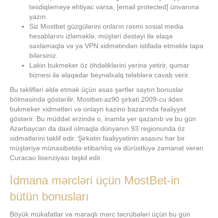
təsdiqləməyə ehtiyac varsa, [email protected] ünvanına
yazın.
Siz Mostbet güzgülərini onların rəsmi sosial media
hesablarını izləməklə, müştəri dəstəyi ilə əlaqə
saxlamaqla və ya VPN xidmətindən istifadə etməklə tapa
bilərsiniz.
Lakin bukmeker öz öhdəliklərini yerinə yetirir, qumar
biznesi ilə əlaqədar beynəlxalq tələblərə cavab verir.
Bu təklifləri əldə etmək üçün əsas şərtlər saytın bonuslar
bölməsində göstərilir. Mostbet-az90 şirkəti 2009-cu ildən
bukmeker xidmətləri və onlayn kazino bazarında fəaliyyət
göstərir. Bu müddət ərzində o, inamla yer qazanıb və bu gün
Azərbaycan da daxil olmaqla dünyanın 93 regionunda öz
xidmətlərini təklif edir. Şirkətin fəaliyyətinin əsasını hər bir
müştəriyə münasibətdə etibarlılıq və dürüstlüyə zəmanət verən
Curacao lisenziyası təşkil edir.
İdmana mərcləri üçün MostBet-in
bütün bonusları
Böyük mükafatlar və maraqlı mərc təcrübələri üçün bu gün