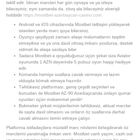
təklif edir. İdman mərcləri hər gün oynaya və ya izləyə
biləcəyiniz, eyni zamanda da, zövq ala biləcəyiniz əlverişli
hobbidir
https://mostbet-azerbaycan-casino.com
.
Android və iOS cihazlarında Mostbet tətbiqini yükləyərək
istənilən yerdə mərc qoya bilərsiniz.
Oyunçu qeydiyyat zamanı əlaqə məlumatlarını təqdim
etməyibsə və ya ona daxil olmaq imkanı yoxdursa, dəstək
xidməti ilə əlaqə saxlaya bilər.
Sadəcə Mostbet-ə qoşulduğunuz üçün şirkət sizə Aviator
oyununda 1 AZN dəyərində 5 pulsuz oyun haqqı hədiyyə
edir.
Komanda həmişə suallara cavab verməyə və lazım
olduqda kömək etməyə hazırdır.
Təhlükəsiz platforması, geniş çeşidli seçimləri və
bonusları ilə Mostbet AZ-90 Azərbaycanda onlayn qumar
oyunları üçün mükəmməl yerdir!
Bukmeker şirkəti müştərilərinin təhlükəsiz, aktual mərclər
ilə sayta daxil olmasını və onların öz suallarına dərhal
cavab almasını təmin etməyə çalışır.
Platforma istifadəçilərə müxtəlif mərc növlərini birləşdirərək öz
mərclərini yaratmağa imkan verir. Mostbet canlı yayım, cash out