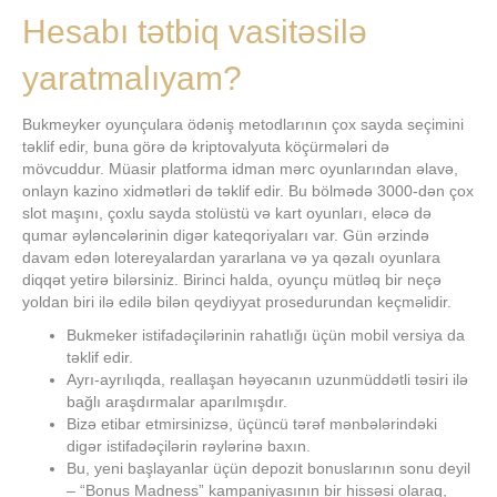
Hesabı tətbiq vasitəsilə
yaratmalıyam?
Bukmeyker oyunçulara ödəniş metodlarının çox sayda seçimini
təklif edir, buna görə də kriptovalyuta köçürmələri də
mövcuddur. Müasir platforma idman mərc oyunlarından əlavə,
onlayn kazino xidmətləri də təklif edir. Bu bölmədə 3000-dən çox
slot maşını, çoxlu sayda stolüstü və kart oyunları, eləcə də
qumar əyləncələrinin digər kateqoriyaları var. Gün ərzində
davam edən lotereyalardan yararlana və ya qəzalı oyunlara
diqqət yetirə bilərsiniz. Birinci halda, oyunçu mütləq bir neçə
yoldan biri ilə edilə bilən qeydiyyat prosedurundan keçməlidir.
Bukmeker istifadəçilərinin rahatlığı üçün mobil versiya da
təklif edir.
Ayrı-ayrılıqda, reallaşan həyəcanın uzunmüddətli təsiri ilə
bağlı araşdırmalar aparılmışdır.
Bizə etibar etmirsinizsə, üçüncü tərəf mənbələrindəki
digər istifadəçilərin rəylərinə baxın.
Bu, yeni başlayanlar üçün depozit bonuslarının sonu deyil
– “Bonus Madness” kampaniyasının bir hissəsi olaraq,