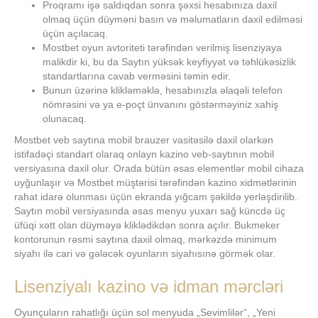
Proqramı işə saldıqdan sonra şəxsi hesabınıza daxil
olmaq üçün düyməni basın və məlumatların daxil edilməsi
üçün açılacaq.
Mostbet oyun avtoriteti tərəfindən verilmiş lisenziyaya
malikdir ki, bu da Saytın yüksək keyfiyyət və təhlükəsizlik
standartlarına cavab verməsini təmin edir.
Bunun üzərinə klikləməklə, hesabınızla əlaqəli telefon
nömrəsini və ya e-poçt ünvanını göstərməyiniz xahiş
olunacaq.
Mostbet veb saytına mobil brauzer vasitəsilə daxil olarkən
istifadəçi standart olaraq onlayn kazino veb-saytının mobil
versiyasına daxil olur. Orada bütün əsas elementlər mobil cihaza
uyğunlaşır və Mostbet müştərisi tərəfindən kazino xidmətlərinin
rahat idarə olunması üçün ekranda yığcam şəkildə yerləşdirilib.
Saytın mobil versiyasında əsas menyu yuxarı sağ küncdə üç
üfüqi xətt olan düyməyə kliklədikdən sonra açılır. Bukmeker
kontorunun rəsmi saytına daxil olmaq, mərkəzdə minimum
siyahı ilə cari və gələcək oyunların siyahısınə görmək olar.
Lisenziyalı kazino və idman mərcləri
Oyunçuların rahatlığı üçün sol menyuda „Sevimlilər“, „Yeni