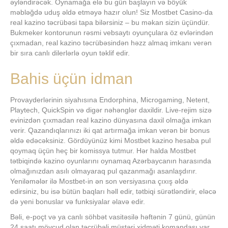
əyləndirəcək. Oynamağa elə bu gün başlayın və böyük
məbləğdə uduş əldə etməyə hazır olun! Siz Mostbet Casino-da
real kazino təcrübəsi tapa bilərsiniz – bu məkan sizin üçündür.
Bukmeker kontorunun rəsmi vebsaytı oyunçulara öz evlərindən
çıxmadan, real kazino təcrübəsindən həzz almaq imkanı verən
bir sıra canlı dilerlərlə oyun təklif edir.
Bahis üçün idman
Provayderlərinin siyahısına Endorphina, Microgaming, Netent,
Playtech, QuickSpin və digər nəhənglər daxildir. Live-rejim sizə
evinizdən çıxmadan real kazino dünyasına daxil olmağa imkan
verir. Qazandıqlarınızı iki qat artırmağa imkan verən bir bonus
əldə edəcəksiniz. Gördüyünüz kimi Mostbet kazino hesaba pul
qoymaq üçün heç bir komissya tutmur. Hər halda Mostbet
tətbiqində kazino oyunlarını oynamaq Azərbaycanın harasında
olmağınızdan asılı olmayaraq pul qazanmağı asanlaşdırır.
Yeniləmələr ilə Mostbet-in ən son versiyasına çıxış əldə
edirsiniz, bu isə bütün baqları həll edir, tətbiqi sürətləndirir, eləcə
də yeni bonuslar və funksiyalar əlavə edir.
Bəli, e-poçt və ya canlı söhbət vasitəsilə həftənin 7 günü, günün
24 saatı mövcud olan təcrübəli müştəri xidməti komandası var.