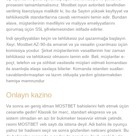
prosesini tamamlamalısınız. Mostbet oyun avtoriteti tərəfindən
verilmiş lisenziyaya malikdir ki, bu da Saytın yüksək keyfiyyət və
təhlükəsizlik standartlarına cavab verməsini təmin edir. Bundan
əlavə, müştərilərinin məxfiliyini və maliyyə əməliyyatlarını
qorumaq üçün SSL şifrələməsindən istifadə edirlər.
İndi qeydiyyatdan keçin və təhlükəsiz pul qazanmağa başlayın.
Xeyr, Mostbet AZ-90-da əmanət və ya vəsaitin çıxarılması üçün
komissiya yoxdur. Şirkət müştərilərinin vəsaitlərinin hər zaman
təhlükəsiz və təhlükəsiz olmasını təmin edir. Bəli, müştərilər e-
poçt, telefon və ya söhbət vasitəsilə müştəri xidməti komandası
ilə asanlıqla əlaqə saxlaya bilərlər. Komanda istənilən sualları
cavablandırmaqdan və lazım olduqda yardım göstərməkdən
həmişə məmnundur
Onlayn kazino
Və sonra ən geniş idman MOSTBET bahislərini fəth etmək üçün
cəsarətlə gedin! Klassik bir mərc, standart ekspress və ya
sistem olmadan ən azı bir bukmeker təsəvvür etmək çətindir,
rəsmi MOSTBET veb saytı da istisna deyil. Adi bahis ilə oyunçu
yalnız bir hadisəni seçir və sonra gözlənilən nəticəni göstərir. Bu