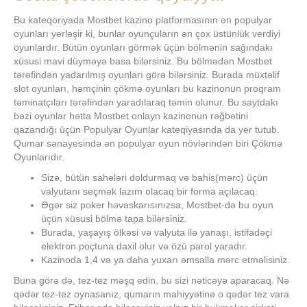
Bu kateqoriyada Mostbet kazino platformasının ən populyar
oyunları yerləşir ki, bunlar oyunçuların ən çox üstünlük verdiyi
oyunlardır. Bütün oyunları görmək üçün bölmənin sağındakı
xüsusi mavi düyməyə basa bilərsiniz. Bu bölmədən Mostbet
tərəfindən yadarılmış oyunları görə bilərsiniz. Burada müxtəlif
slot oyunları, həmçinin çökmə oyunları bu kazinonun proqram
təminatçıları tərəfindən yaradılaraq təmin olunur. Bu saytdakı
bəzi oyunlar hətta Mostbet onlayn kazinonun rəğbətini
qazandığı üçün Populyar Oyunlar kateqiyasında da yer tutub.
Qumar sənayesində ən populyar oyun növlərindən biri Çökmə
Oyunlarıdır.
Sizə, bütün sahələri doldurmaq və bahis(mərc) üçün
valyutanı seçmək lazım olacaq bir forma açılacaq.
Əgər siz poker həvəskarısınızsa, Mostbet-də bu oyun
üçün xüsusi bölmə tapa bilərsiniz.
Burada, yaşayış ölkəsi və valyuta ilə yanaşı, istifadəçi
elektron poçtuna daxil olur və özü parol yaradır.
Kazinoda 1,4 və ya daha yuxarı əmsalla mərc etməlisiniz.
Buna görə də, tez-tez məşq edin, bu sizi nəticəyə aparacaq. Nə
qədər tez-tez oynasanız, qumarın mahiyyətinə o qədər tez vara