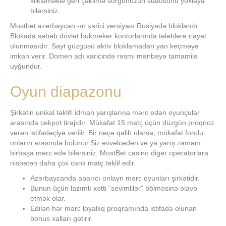
klikləməklə geri çəkilmə sorğunuzun statusunu yoxlaya
bilərsiniz.
Mostbet azerbaycan -ın xarici versiyası Rusiyada bloklanıb.
Blokada səbəb dövlət bukmeker kontorlarında tələblərə riayət
olunmasıdır. Sayt güzgüsü aktiv bloklamadan yan keçməyə
imkan verir. Domen adı xaricində rəsmi mənbəyə tamamilə
uyğundur.
Oyun diapazonu
Şirkətin unikal təklifi idman yarışlarına mərc edən oyunçular
arasında cekpot tirajıdır. Mükafat 15 matç üçün düzgün proqnoz
verən istifadəçiyə verilir. Bir neçə qalib olarsa, mükafat fondu
onların arasında bölünür.Siz əvvəlcədən və ya yarış zamanı
birbaşa mərc edə bilərsiniz. MostBet casino digər operatorlara
nisbətən daha çox canlı matç təklif edir.
Azərbaycanda aparıcı onlayn mərc oyunları şirkətidir.
Bunun üçün lazımlı xətti “sevimlilər” bölməsinə əlavə
etmək olar.
Edilən hər mərc loyallıq proqramında istifadə olunan
bonus xalları gətirir.