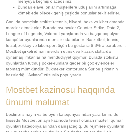
menyuya keçmiş olacaqsınız.
Bundan əlavə, onlar müştərilərə uduşlarını artırmağa
kömək edə biləcək geniş çeşiddə bonuslar təklif edirlər.
Canlıda həmçinin stolüstü-tennis, bilyard, boks və kiberidmanda
mərclər etmək olar. Burada oyunçular Counter-Strike, Dota 2,
League of Legends, Valorant yarışlarında və başqa populyar
kompüter oyunlarında mərclər edə bilərlər. Basketbol, tennis,
futzal, xokkey və kibersport üçün bu göstərici 6-8%-ə bərabərdir.
Mostbet şirkəti idman mərcləri etmək və klassik slotlarda
oynamaq imkanlarına məhdudiyyət qoymur. Burada stolüstü
oyunlardan tutmuş poker-rumlara qədər bir çox əyləncələr
tapmaq mümkündür. Bukmeker kontorunda Spribe şirkətinin
hazırladığı “Aviator” xüsusilə populyardır.
Mostbet kazinosu haqqında
ümumi məlumat
Bəxtinizi sınayın və bu oyun kateqoriyasından yararlanın. Bu
hissədə Mostbet onlayn kazinoda təmsil olunan müxtəlif qumar
oyunları kateqoriyalarından danışacağıq. Bu rejimlərə oyunların