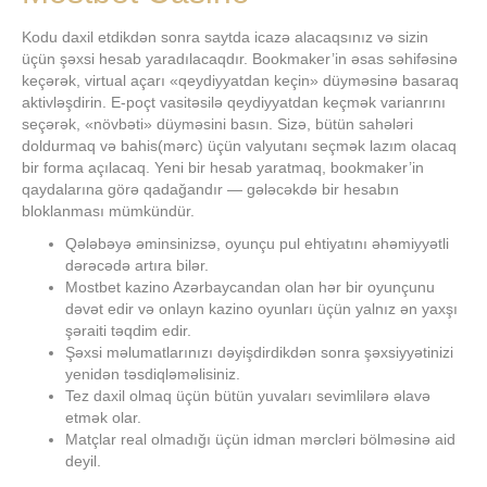
Kodu daxil etdikdən sonra saytda icazə alacaqsınız və sizin
üçün şəxsi hesab yaradılacaqdır. Bookmaker’in əsas səhifəsinə
keçərək, virtual açarı «qeydiyyatdan keçin» düyməsinə basaraq
aktivləşdirin. E-poçt vasitəsilə qeydiyyatdan keçmək varianrını
seçərək, «növbəti» düyməsini basın. Sizə, bütün sahələri
doldurmaq və bahis(mərc) üçün valyutanı seçmək lazım olacaq
bir forma açılacaq. Yeni bir hesab yaratmaq, bookmaker’in
qaydalarına görə qadağandır — gələcəkdə bir hesabın
bloklanması mümkündür.
Qələbəyə əminsinizsə, oyunçu pul ehtiyatını əhəmiyyətli
dərəcədə artıra bilər.
Mostbet kazino Azərbaycandan olan hər bir oyunçunu
dəvət edir və onlayn kazino oyunları üçün yalnız ən yaxşı
şəraiti təqdim edir.
Şəxsi məlumatlarınızı dəyişdirdikdən sonra şəxsiyyətinizi
yenidən təsdiqləməlisiniz.
Tez daxil olmaq üçün bütün yuvaları sevimlilərə əlavə
etmək olar.
Matçlar real olmadığı üçün idman mərcləri bölməsinə aid
deyil.