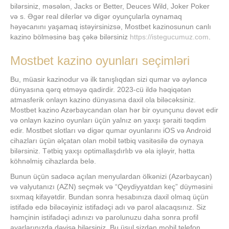
bilərsiniz, məsələn, Jacks or Better, Deuces Wild, Joker Poker
və s. Əgər real dilerlər və digər oyunçularla oynamaq
həyəcanını yaşamaq istəyirsinizsə, Mostbet kazinosunun canlı
kazino bölməsinə baş çəkə bilərsiniz
https://istegucumuz.com
.
Mostbet kazino oyunları seçimləri
Bu, müasir kazinodur və ilk tanışlıqdan sizi qumar və əyləncə
dünyasına qərq etməyə qadirdir. 2023-cü ildə həqiqətən
atmasferik onlayn kazino dünyasına daxil ola biləcəksiniz.
Mostbet kazino Azərbaycandan olan hər bir oyunçunu dəvət edir
və onlayn kazino oyunları üçün yalnız ən yaxşı şəraiti təqdim
edir. Mostbet slotları və digər qumar oyunlarını iOS və Android
cihazları üçün əlçatan olan mobil tətbiq vasitəsilə də oynaya
bilərsiniz. Tətbiq yaxşı optimallaşdırlıb və əla işləyir, hətta
köhnəlmiş cihazlarda belə.
Bunun üçün sadəcə açılan menyulardan ölkənizi (Azərbaycan)
və valyutanızı (AZN) seçmək və “Qeydiyyatdan keç” düyməsini
sıxmaq kifayətdir. Bundan sonra hesabınıza daxil olmaq üçün
istifadə edə biləcəyiniz istifadəçi adı və parol alacaqsınız. Siz
həmçinin istifadəçi adınızı və parolunuzu daha sonra profil
ayarlarınızda dəyişə bilərsiniz. Bu üsul sizdən mobil telefon