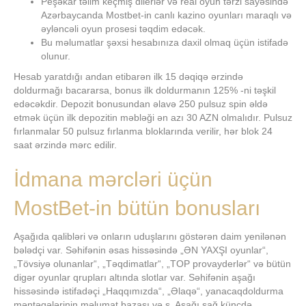
Peşəkar təlim keçmiş dilerlər və real oyun tərzi sayəsində
Azərbaycanda Mostbet-in canlı kazino oyunları maraqlı və
əyləncəli oyun prosesi təqdim edəcək.
Bu məlumatlar şəxsi hesabınıza daxil olmaq üçün istifadə
olunur.
Hesab yaratdığı andan etibarən ilk 15 dəqiqə ərzində
doldurmağı bacararsa, bonus ilk doldurmanın 125% -ni təşkil
edəcəkdir. Depozit bonusundan əlavə 250 pulsuz spin əldə
etmək üçün ilk depozitin məbləği ən azı 30 AZN olmalıdır. Pulsuz
fırlanmalar 50 pulsuz fırlanma bloklarında verilir, hər blok 24
saat ərzində mərc edilir.
İdmana mərcləri üçün
MostBet-in bütün bonusları
Aşağıda qalibləri və onların uduşlarını göstərən daim yenilənən
bələdçi var. Səhifənin əsas hissəsində „ƏN YAXŞI oyunlar“,
„Tövsiyə olunanlar“, „Təqdimatlar“, „TOP provayderlər“ və bütün
digər oyunlar qrupları altında slotlar var. Səhifənin aşağı
hissəsində istifadəçi „Haqqımızda“, „Əlaqə“, yanacaqdoldurma
məntəqələrinin məlumat bazası və s. Aşağı sağ küncdə