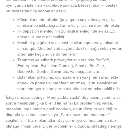
oyunçunun istənilən vaxt əlaqə saxlaya biləcəyi texniki dəstək
mütəxəssisləri ilə söhbətlər azalır.
Müştərilərin etməli olduğu yeganə şey vebsaytın giriş
səhifəsində istifadəçi adlarını və şifrələrini daxil etməkdir.
İlk depozitin məbləğinin 20 misli məbləğində ən az 1,5
əmsalı ilə mərc edilməlidir.
Mostbet güzgüləri əsas sayt bloklandıqda və ya əlçatan
olmadıqda Mostbet veb saytına daxil olmağa imkan verən
alternativ keçidlər və domenlərdir.
Tanınmış və etibarlı provayderlər arasında BetSoft,
Endorphina, Evolution Gaming, Amatic, BeeFee,
BooonGo, Spribe, Spinmatic və başqaları var.
Bukmeker şirkətimiz oyunçulara ən yaxşı əmsalları əldə
etmək və potensial mənfəəti artırmaq üçün əvvəlcədən
mərc etməyə imkan verən oyunöncəsi mərcləri təklif edir.
İstəyirsinizsə, oyunçu „Məni yadda saxla“ düyməsini yandıra və
sonra hesabdan çıxa bilər. Hər hansı bir probleminiz varsa,
məsələn, məlumatları daxil edərkən, onun düzgün yazıldığını
diqqətlə yoxlamalısınız və ya „Parolunuzu unutmusunuz?“
seçilməlidir. Bu, məlumatları dəyişdirməyə və hesabınıza daxil
olmağa imkan verir. Digər problemlər olduqda, istifadəçi həmişə