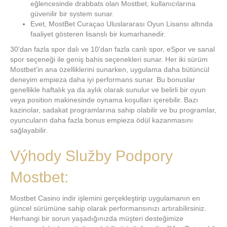
eğlencesinde drabbats olan Mostbet, kullanıcılarına
güvenilir bir system sunar.
Evet, MostBet Curaçao Uluslararası Oyun Lisansı altında
faaliyet gösteren lisanslı bir kumarhanedir.
30’dan fazla spor dalı ve 10’dan fazla canlı spor, eSpor ve sanal
spor seçeneği ile geniş bahis seçenekleri sunar. Her iki sürüm
Mostbet’in ana özelliklerini sunarken, uygulama daha bütüncül
deneyim empieza daha iyi performans sunar. Bu bonuslar
genellikle haftalık ya da aylık olarak sunulur ve belirli bir oyun
veya position makinesinde oynama koşulları içerebilir. Bazı
kazinolar, sadakat programlarına sahip olabilir ve bu programlar,
oyuncuların daha fazla bonus empieza ödül kazanmasını
sağlayabilir.
Výhody Služby Podpory
Mostbet:
Mostbet Casino indir işlemini gerçekleştirip uygulamanın en
güncel sürümüne sahip olarak performansınızı artırabilirsiniz.
Herhangi bir sorun yaşadığınızda müşteri desteğimize