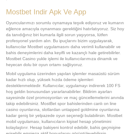
Mostbet Indir Apk Ve App
Oyuncularımızı sorumlu oynamaya teşvik ediyoruz ve kumarın
eğlence amacıyla oynanması gerektiğini hatırlatıyoruz. Siz hoy
da tanıdığınız biri kumarla ilgili sorun yaşıyorsa, lütfen
profesyonel yardım alın. Bu ipuçlarını bizim uygulayarak,
kullanıcılar Mostbet uygulamasını daha verimli kullanabilir ve
bahis deneyimlerini daha keyifli ve kazançlı hale getirebilirler.
Mostbet Casino yukle işlemi ile kullanıcılarımıza dinamik ve
heyecan dolu bir oyun ortamı sağlıyoruz.
Mobil uygulama üzerinden yapılan işlemler masaüstü sürüm
kadar hızlı olup, yüksek hızda ödeme işlemleri
desteklenmektedir. Kullanıcılar, uygulamayı indirerek 100 FS
hoş geldin bonusundan yararlanabilirler. Bildirim ayarları
sayesinde özel promosyonları ve maç güncellemelerini anında
takip edebilirsiniz. MostBet spor bahislerinden canlı on line
casino oyunlarına, slotlardan untapped goldmine oyunlarına
kadar geniş bir yelpazede oyun seçeneği bulabilirsin. Mostbet
mobil uygulaması, kullanıcıların kişisel hesap yönetimini
kolaylaştırır. Hesap bakiyeni kontrol edebilir, bahis geçmişine
erişebilir empieza aktif bonuslarını görüntüleyebilirsin.