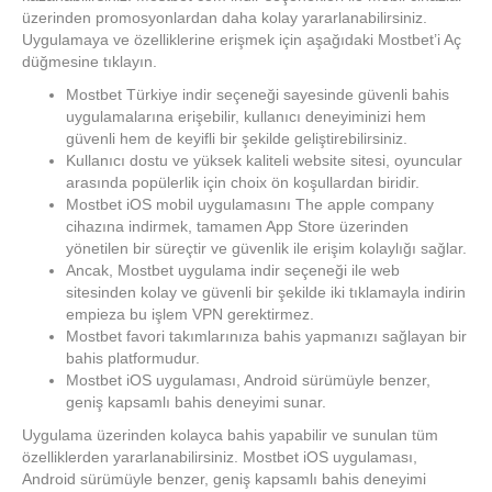
üzerinden promosyonlardan daha kolay yararlanabilirsiniz.
Uygulamaya ve özelliklerine erişmek için aşağıdaki Mostbet’i Aç
düğmesine tıklayın.
Mostbet Türkiye indir seçeneği sayesinde güvenli bahis
uygulamalarına erişebilir, kullanıcı deneyiminizi hem
güvenli hem de keyifli bir şekilde geliştirebilirsiniz.
Kullanıcı dostu ve yüksek kaliteli website sitesi, oyuncular
arasında popülerlik için choix ön koşullardan biridir.
Mostbet iOS mobil uygulamasını The apple company
cihazına indirmek, tamamen App Store üzerinden
yönetilen bir süreçtir ve güvenlik ile erişim kolaylığı sağlar.
Ancak, Mostbet uygulama indir seçeneği ile web
sitesinden kolay ve güvenli bir şekilde iki tıklamayla indirin
empieza bu işlem VPN gerektirmez.
Mostbet favori takımlarınıza bahis yapmanızı sağlayan bir
bahis platformudur.
Mostbet iOS uygulaması, Android sürümüyle benzer,
geniş kapsamlı bahis deneyimi sunar.
Uygulama üzerinden kolayca bahis yapabilir ve sunulan tüm
özelliklerden yararlanabilirsiniz. Mostbet iOS uygulaması,
Android sürümüyle benzer, geniş kapsamlı bahis deneyimi