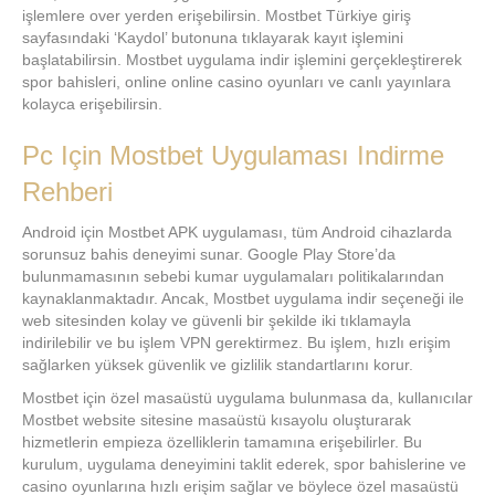
işlemlere over yerden erişebilirsin. Mostbet Türkiye giriş
sayfasındaki ‘Kaydol’ butonuna tıklayarak kayıt işlemini
başlatabilirsin. Mostbet uygulama indir işlemini gerçekleştirerek
spor bahisleri, online online casino oyunları ve canlı yayınlara
kolayca erişebilirsin.
Pc Için Mostbet Uygulaması Indirme
Rehberi
Android için Mostbet APK uygulaması, tüm Android cihazlarda
sorunsuz bahis deneyimi sunar. Google Play Store’da
bulunmamasının sebebi kumar uygulamaları politikalarından
kaynaklanmaktadır. Ancak, Mostbet uygulama indir seçeneği ile
web sitesinden kolay ve güvenli bir şekilde iki tıklamayla
indirilebilir ve bu işlem VPN gerektirmez. Bu işlem, hızlı erişim
sağlarken yüksek güvenlik ve gizlilik standartlarını korur.
Mostbet için özel masaüstü uygulama bulunmasa da, kullanıcılar
Mostbet website sitesine masaüstü kısayolu oluşturarak
hizmetlerin empieza özelliklerin tamamına erişebilirler. Bu
kurulum, uygulama deneyimini taklit ederek, spor bahislerine ve
casino oyunlarına hızlı erişim sağlar ve böylece özel masaüstü