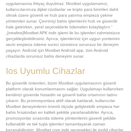
uygulamasına ihtiyaç duyulmaz. Mostbet uygulamamız,
kullanıcılarımıza dijital cüzdanlar ve kripto para birimleri dahil
olmak üzere güvenli ve hızlı para yatırma empieza çekme
yöntemleri sunar. Çevrimiçi bahis işlemlerini hızlı ve güvenilir
hale getirirken, yerel seçeneklerle ödemeleri kolaylaştırır.“
„[newline]Mostbet APK indir işlemi ile bu işlemleri zahmetsizce
gerçekleştirebilirsiniz. Ayrıca, işlemleriniz için uygun yontemini
secin empieza ödeme sureci süresince sorunsuz bir deneyim
yaşayın. Android için Mostbet Android app, tüm Android
cihazlarda sorunsuz bahis deneyimi sunar.
Ios Uyumlu Cihazlar
Bu güvenlik önlemleri, bizim Mostbet uygulamasının güvenli
platform olarak konumlanmasını sağlar. Uygulamayı kullanırken
kendinizi güvende hissedin ve güvenli bahis ortamının tadını
çıkarın. Bu promosyonlara aktif olarak katılarak, kullanıcılar
Mostbet deneyimlerini önemli ölçüde geliştirebilir empieza her
bahis fırsatından en kaliteli şekilde yararlanabilirler. Ayrıca,
promosyonlar sırasında ödeme yöntemlerini güvenli şekilde
kullanabilir ve tek tuşla işlemleri tamamlayarak zaman
kazanabilirsiniz. Mostbet com indir seçenekleri ile mobil cihazlar