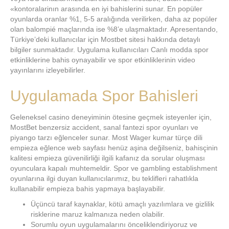
«kontoralarinın arasında en iyi bahislerini sunar. En popüler
oyunlarda oranlar %1, 5-5 aralığında verilirken, daha az popüler
olan balompié maçlarında ise %8’e ulaşmaktadır. Apresentando,
Türkiye’deki kullanıcılar için Mostbet sitesi hakkında detaylı
bilgiler sunmaktadır. Uygulama kullanıcıları Canlı modda spor
etkinliklerine bahis oynayabilir ve spor etkinliklerinin video
yayınlarını izleyebilirler.
Uygulamada Spor Bahisleri
Geleneksel casino deneyiminin ötesine geçmek isteyenler için,
MostBet benzersiz accident, sanal fantezi spor oyunları ve
piyango tarzı eğlenceler sunar. Most Wager kumar türçe dili
empieza eğlence web sayfası henüz aşina değilseniz, bahisçinin
kalitesi empieza güvenilirliği ilgili kafanız da sorular oluşması
oyunculara kapalı muhtemeldir. Spor ve gambling establishment
oyunlarına ilgi duyan kullanıcılarımız, bu teklifleri rahatlıkla
kullanabilir empieza bahis yapmaya başlayabilir.
Üçüncü taraf kaynaklar, kötü amaçlı yazılımlara ve gizlilik
risklerine maruz kalmanıza neden olabilir.
Sorumlu oyun uygulamalarını önceliklendiriyoruz ve