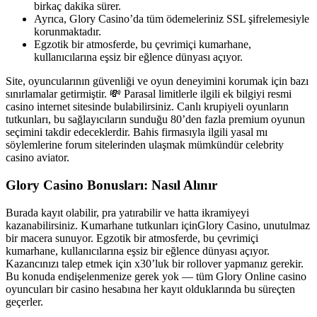
birkaç dakika sürer.
Ayrıca, Glory Casino’da tüm ödemeleriniz SSL şifrelemesiyle
korunmaktadır.
Egzotik bir atmosferde, bu çevrimiçi kumarhane,
kullanıcılarına eşsiz bir eğlence dünyası açıyor.
Site, oyuncularının güvenliği ve oyun deneyimini korumak için bazı
sınırlamalar getirmiştir. 💸 Parasal limitlerle ilgili ek bilgiyi resmi
casino internet sitesinde bulabilirsiniz. Canlı krupiyeli oyunların
tutkunları, bu sağlayıcıların sunduğu 80’den fazla premium oyunun
seçimini takdir edeceklerdir. Bahis firmasıyla ilgili yasal mı
söylemlerine forum sitelerinden ulaşmak mümkündür celebrity
casino aviator.
Glory Casino Bonusları: Nasıl Alınır
Burada kayıt olabilir, pra yatırabilir ve hatta ikramiyeyi
kazanabilirsiniz. Kumarhane tutkunları içinGlory Casino, unutulmaz
bir macera sunuyor. Egzotik bir atmosferde, bu çevrimiçi
kumarhane, kullanıcılarına eşsiz bir eğlence dünyası açıyor.
Kazancınızı talep etmek için x30’luk bir rollover yapmanız gerekir.
Bu konuda endişelenmenize gerek yok — tüm Glory Online casino
oyuncuları bir casino hesabına her kayıt olduklarında bu süreçten
geçerler.