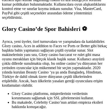
kumar politikaları bulunmaktadır. Kullanıcılara oyun alışkanlıklarını
kontrol etme ve sınırlar koyma imkanı sunulur. Visa, MasterCard,
PayPal gibi çeşitli seçenekler arasından ödeme yönteminizi
seçebilirsiniz.
Glory Casino’de Spor Bahisleri ⚽️
Ayrıca, yeni üyeler, özel turnuvalara ve yarışmalara da katılabilirler​​.
Glory casino, Aces in addition to Faces ve Ports or Better gibi birkaç
başlıkta bahis yapmanızı sağlayan çeşitli oyunlar sunar. Slot
makinelerinin yanı sıra, Glory casino baccarat ve rulet gibi masa
oyunu meraklıları için birçok klasik başlık sunar. Kullanıcı arayüzü
çoklu dillerde sunulmakta olup, bu online casino’yu dünyanın her
yerinden oyuncular için mükemmel bir seçim yapmaktadır. 2020
yılında kurulan Beauty Casino ‘ya şu anda Bangladeş, Hindistan,
Türkiye de dahil olmak üzere dünyanın çeşitli ülkelerinden
erişilebilir. Ancak, bazı ülkelerin yasaları gereği oyunculara erişim
kısıtlamaları olabilir.
Glory Casino platformu, müşterilerinin verilerinin
korunmasını sağlamak için SSL şifrelemesini kullanır.
Bu makalede, Celebrity Casino’nun artıları empieza eksileri
hakkında konuşacağız.