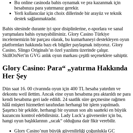
Bu online casinoda bahis oynamak ve pra kazanmak için
hesabınıza para yatırmanız gerekir.
Yerli kullanıcılar için choix dillerinde bir arayüz ve teknik
destek sağlanmaktadır.
Bahis sitesinde durante iyi spor disiplinlerine, e-sporlara ve sanal
yarışmalara bahis oynayabilirsiniz. Glory Casino Türkiye
incelememizin bir parçası olarak, bu kumarhaneyi destekleyen oyun
platformları hakkında bazı ek bilgiler paylaşmak istiyoruz. Glory
Casino, Slingo Originals’ın özel yazılımı üzerinde çalışır.
SkillOnNet’in GVG anlık oyun markası çeşitli seçeneklere sahiptir.
Glory Casino: Para“ „yatırma Hakkında
Her Şey
Dün saat 16. 00 civarında oyun için 400 TL hesaba yatırdım ve
dekontu weil ilettim. Ancak eine oyun hesabıma pra aktarıldı ne para
kendi hesabıma geri iade edildi. 24 saatlik süre geçmesine rağmen
hâlâ müşteri hizmetleri tarafından herhangi bir işlem yapılmadı.
Şaşırtıcı bir şekilde, herhangi bir oyunun son altı saatteki en büyük
kazancını kontrol edebilirsiniz. Lady Luck’a güvenenler için bu,
hangi oyun başlıklarının „sıcak“ olduğuna dair fikir verebilir.
Glory Casino’nun büyük güvenilirliği çoğunlukla GC