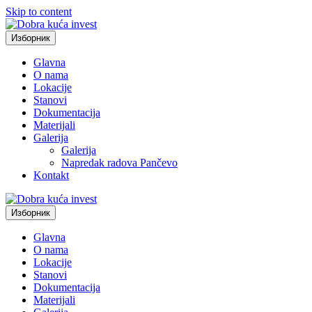
Skip to content
Изборник
Glavna
O nama
Lokacije
Stanovi
Dokumentacija
Materijali
Galerija
Galerija
Napredak radova Pančevo
Kontakt
Изборник
Glavna
O nama
Lokacije
Stanovi
Dokumentacija
Materijali