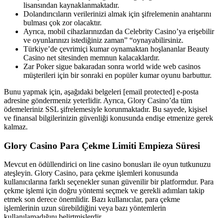
lisansından kaynaklanmaktadır.
Dolandırıcıların verilerinizi almak için şifrelemenin anahtarını
bulması çok zor olacaktır.
Ayrıca, mobil cihazlarınızdan da Celebrity Casino’ya erişebilir
ve oyunlarınızı istediğiniz zaman” “oynayabilirsiniz.
Türkiye’de çevrimiçi kumar oynamaktan hoşlananlar Beauty
Casino net sitesinden memnun kalacaklardır.
Zar Poker sigue bakaradan sonra world wide web casinos
müşterileri için bir sonraki en popüler kumar oyunu barbuttur.
Bunu yapmak için, aşağıdaki belgeleri [email protected] e-posta
adresine göndermeniz yeterlidir. Ayrıca, Glory Casino’da tüm
ödemeleriniz SSL şifrelemesiyle korunmaktadır. Bu sayede, kişisel
ve finansal bilgilerinizin güvenliği konusunda endişe etmenize gerek
kalmaz.
Glory Casino Para Çekme Limiti Empieza Süresi
Mevcut en ödüllendirici on line casino bonusları ile oyun tutkunuzu
ateşleyin. Glory Casino, para çekme işlemleri konusunda
kullanıcılarına farklı seçenekler sunan güvenilir bir platformdur. Para
çekme işlemi için doğru yöntemi seçmek ve gerekli adımları takip
etmek son derece önemlidir. Bazı kullanıcılar, para çekme
işlemlerinin uzun sürebildiğini veya bazı yöntemlerin
kullanılamadığını belirtmişlerdir.