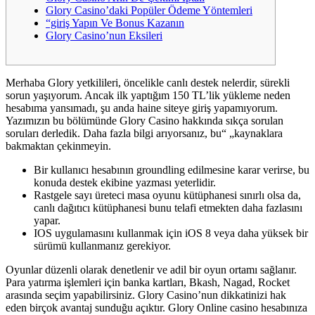
Glory Casino’daki Popüler Ödeme Yöntemleri
“giriş Yapın Ve Bonus Kazanın
Glory Casino’nun Eksileri
Merhaba Glory yetkilileri, öncelikle canlı destek nelerdir, sürekli
sorun yaşıyorum. Ancak ilk yaptığım 150 TL’lik yükleme neden
hesabıma yansımadı, şu anda haine siteye giriş yapamıyorum.
Yazımızın bu bölümünde Glory Casino hakkında sıkça sorulan
soruları derledik. Daha fazla bilgi arıyorsanız, bu“ „kaynaklara
bakmaktan çekinmeyin.
Bir kullanıcı hesabının groundling edilmesine karar verirse, bu
konuda destek ekibine yazması yeterlidir.
Rastgele sayı üreteci masa oyunu kütüphanesi sınırlı olsa da,
canlı dağıtıcı kütüphanesi bunu telafi etmekten daha fazlasını
yapar.
IOS uygulamasını kullanmak için iOS 8 veya daha yüksek bir
sürümü kullanmanız gerekiyor.
Oyunlar düzenli olarak denetlenir ve adil bir oyun ortamı sağlanır.
Para yatırma işlemleri için banka kartları, Bkash, Nagad, Rocket
arasında seçim yapabilirsiniz. Glory Casino’nun dikkatinizi hak
eden birçok avantaj sunduğu açıktır. Glory Online casino hesabınıza