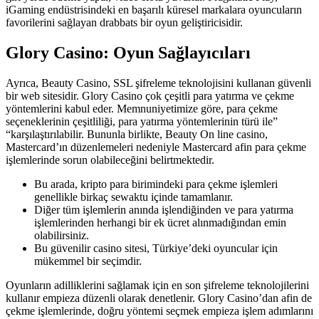
iGaming endüstrisindeki en başarılı küresel markalara oyuncuların
favorilerini sağlayan drabbats bir oyun geliştiricisidir.
Glory Casino: Oyun Sağlayıcıları
Ayrıca, Beauty Casino, SSL şifreleme teknolojisini kullanan güvenli
bir web sitesidir. Glory Casino çok çeşitli para yatırma ve çekme
yöntemlerini kabul eder. Memnuniyetimize göre, para çekme
seçeneklerinin çeşitliliği, para yatırma yöntemlerinin türü ile”
“karşılaştırılabilir. Bununla birlikte, Beauty On line casino,
Mastercard’ın düzenlemeleri nedeniyle Mastercard afin para çekme
işlemlerinde sorun olabileceğini belirtmektedir.
Bu arada, kripto para birimindeki para çekme işlemleri
genellikle birkaç sewaktu içinde tamamlanır.
Diğer tüm işlemlerin anında işlendiğinden ve para yatırma
işlemlerinden herhangi bir ek ücret alınmadığından emin
olabilirsiniz.
Bu güvenilir casino sitesi, Türkiye’deki oyuncular için
mükemmel bir seçimdir.
Oyunların adilliklerini sağlamak için en son şifreleme teknolojilerini
kullanır empieza düzenli olarak denetlenir. Glory Casino’dan afin de
çekme işlemlerinde, doğru yöntemi seçmek empieza işlem adımlarını