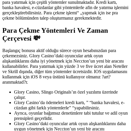
para yatırmak için çeşitli yöntemler sunulmaktadır. Kredi kartı,
banka havalesi, e-cüzdanlar gibi yöntemlerle afin de yatırma işlemini
gerçekleştirebilirsiniz. Para çekme işlemi“ „yapmak için ise pra
çekme bölümünden talep oluşturmanız gerekmektedir.
Para Çekme Yöntemleri Ve Zaman
Çerçevesi 💸
Başlangıç bonusu aktif olduğu sürece oyun hesabınızdan para
çekemezsiniz. Glory Casino’daki oyuncular artık oyun
alışkanlıklarını daha iyi yönetmek için Neccton’un yeni bir aracını
kullanabilirler. Para yatırmak için yüzde 3 ve five ücret alan Neteller
ve Skrill dışında, diğer tüm yöntemler ücretsizdir. IOS uygulamasını
kullanmak için iOS 8 veya üstünü kullanıyor olmanız ?art?
aranmaktad?r.
Glory Casino, Slingo Originals’ın özel yazılımı üzerinde
çalışır.
Glory Casino’da ödemeleri kredi kartı, ” “banka havalesi, e-
cüzdan gibi farklı yöntemlerle” “yapabilirsiniz.
Ayrıca, oyunlar bağımsız denetimlere tabi tutulur ve adil oyun
prensipleri geçerlidir.
Glory Casino’daki oyuncular artık oyun alışkanlıklarını daha
uygun yönetmek için Neccton’un yeni bir aracını