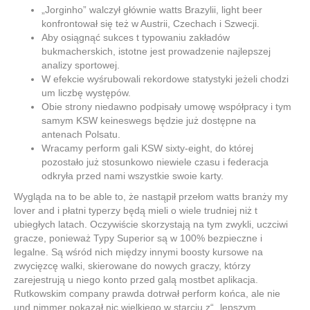
„Jorginho” walczył głównie watts Brazylii, light beer
konfrontował się też w Austrii, Czechach i Szwecji.
Aby osiągnąć sukces t typowaniu zakładów
bukmacherskich, istotne jest prowadzenie najlepszej
analizy sportowej.
W efekcie wyśrubowali rekordowe statystyki jeżeli chodzi
um liczbę występów.
Obie strony niedawno podpisały umowę współpracy i tym
samym KSW keineswegs będzie już dostępne na
antenach Polsatu.
Wracamy perform gali KSW sixty-eight, do której
pozostało już stosunkowo niewiele czasu i federacja
odkryła przed nami wszystkie swoie karty.
Wygląda na to be able to, że nastąpił przełom watts branży my
lover and i płatni typerzy będą mieli o wiele trudniej niż t
ubiegłych latach. Oczywiście skorzystają na tym zwykli, uczciwi
gracze, ponieważ Typy Superior są w 100% bezpieczne i
legalne. Są wśród nich między innymi boosty kursowe na
zwycięzcę walki, skierowane do nowych graczy, którzy
zarejestrują u niego konto przed galą mostbet aplikacja.
Rutkowskim company prawda dotrwał perform końca, ale nie
und nimmer pokazał nic wielkiego w starciu z“ „lepszym