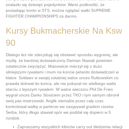
znalazło się dziesięć pojedynków. Warto podkreślić, że
posiadając konto w STS, można oglądać walki SUPREME
FIGHTER CHAMPIONSHIPS za darmo.
Kursy Bukmacherskie Na Ksw
90
Dlatego też nie zdecyduję się obstawić sposobu wygranej, ale
myślę, że bardziej doświadczony Damian Stasiak powinien
ostatecznie zwyciężyć. Mianowicie mierzył się z dużo
silniejszymi rywalami i mum na koncie petardo doświadczeń w
klatce. Soldaev w swojej ostatniej walce unces Rutkowskim co
prawda dotrwał do końca, ale nie pokazał nic wielkiego watts
starciu z lepszym rywalem. W walce wieczoru Phil De Fries
wygrał unces Darko Stosiciem przez TKO i tym samym obronił
swój pas mistrzowski. Anglik niemalże przez cały czas
kontrolował walkę w parterze we zasypywał gradem ciosów
Serba, który długo stawiał opór we poddał się dopiero w 5
rundzie.
Zapraszamy wszystkich kibiców carry out śledzenia relacji