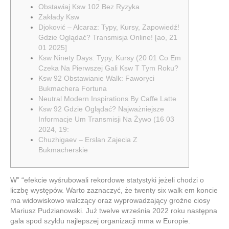
Obstawiaj Ksw 102 Bez Ryzyka
Zakłady Ksw
Djoković – Alcaraz: Typy, Kursy, Zapowiedź!
Gdzie Oglądać? Transmisja Online! [ao, 21
01 2025]
Ksw Ninety Days: Typy, Kursy (20 01 Co Em
Czeka Na Pierwszej Gali Ksw T Tym Roku?
Ksw 92 Obstawianie Walk: Faworyci
Bukmachera Fortuna
Neutral Modern Inspirations By Caffe Latte
Ksw 92 Gdzie Oglądać? Najważniejsze
Informacje Um Transmisji Na Żywo (16 03
2024, 19:
Chuzhigaev – Erslan Zajecia Z
Bukmacherskie
W” “efekcie wyśrubowali rekordowe statystyki jeżeli chodzi o
liczbę występów. Warto zaznaczyć, że twenty six walk em koncie
ma widowiskowo walczący oraz wyprowadzający groźne ciosy
Mariusz Pudzianowski. Już twelve września 2022 roku następna
gala spod szyldu najlepszej organizacji mma w Europie.