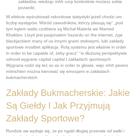
zakładów, wiedząc mhh corp konkretnie możesz sobie
pozwolić.
W efekcie wyśrubowali rekordowe statystyki jeżeli chodzi um
liczbę występów. Wśród zawodników, którzy plasują się“ „pod
tym kątem watts czołówce są Michał Materla we Mamed
Khalidov. Lloyd jest pasjonatem hazardu on the internet, żyje
blackjackiem many of us innymi grami stołowymi, lubi zakłady
sportowe mostbet aplikacja. Rolą systemu jest właśnie in order
in order to be capable of, żeby gracz” “w dłuższej perspektywie
odnosił wygrane capital capital t zakładach sportowych.
Wygrana rodzi się też so as in order to głowie, więc mhh pewno
mitnichten można kierować się emocjami w zakładach
bukmacherskich.
Zakłady Bukmacherskie: Jakie
Są Giełdy I Jak Przyjmują
Zakłady Sportowe?
Rundzie we wydaje się, że po ngakl długiej przerwie od walki i