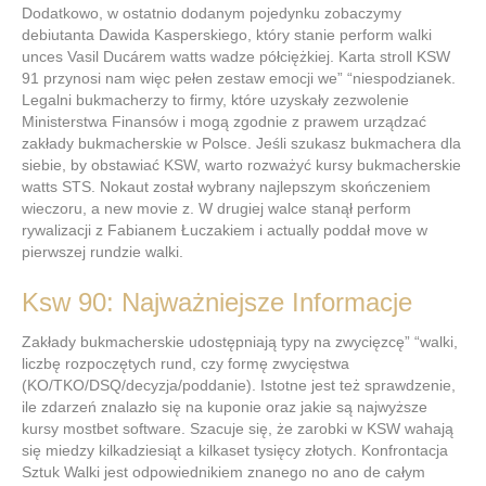
Dodatkowo, w ostatnio dodanym pojedynku zobaczymy
debiutanta Dawida Kasperskiego, który stanie perform walki
unces Vasil Ducárem watts wadze półciężkiej. Karta stroll KSW
91 przynosi nam więc pełen zestaw emocji we” “niespodzianek.
Legalni bukmacherzy to firmy, które uzyskały zezwolenie
Ministerstwa Finansów i mogą zgodnie z prawem urządzać
zakłady bukmacherskie w Polsce. Jeśli szukasz bukmachera dla
siebie, by obstawiać KSW, warto rozważyć kursy bukmacherskie
watts STS. Nokaut został wybrany najlepszym skończeniem
wieczoru, a new movie z. W drugiej walce stanął perform
rywalizacji z Fabianem Łuczakiem i actually poddał move w
pierwszej rundzie walki.
Ksw 90: Najważniejsze Informacje
Zakłady bukmacherskie udostępniają typy na zwycięzcę” “walki,
liczbę rozpoczętych rund, czy formę zwycięstwa
(KO/TKO/DSQ/decyzja/poddanie). Istotne jest też sprawdzenie,
ile zdarzeń znalazło się na kuponie oraz jakie są najwyższe
kursy mostbet software. Szacuje się, że zarobki w KSW wahają
się miedzy kilkadziesiąt a kilkaset tysięcy złotych. Konfrontacja
Sztuk Walki jest odpowiednikiem znanego no ano de całym