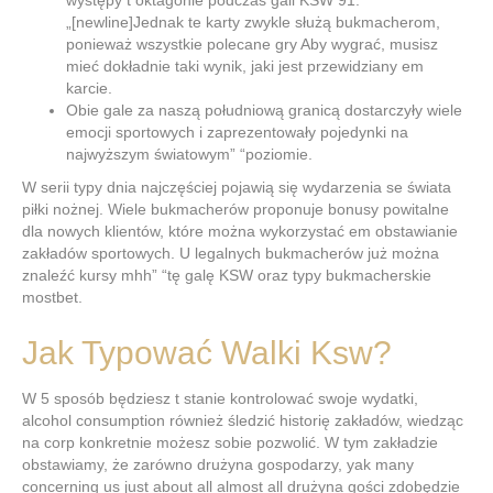
występy t oktagonie podczas gali KSW 91.“
„[newline]Jednak te karty zwykle służą bukmacherom,
ponieważ wszystkie polecane gry Aby wygrać, musisz
mieć dokładnie taki wynik, jaki jest przewidziany em
karcie.
Obie gale za naszą południową granicą dostarczyły wiele
emocji sportowych i zaprezentowały pojedynki na
najwyższym światowym” “poziomie.
W serii typy dnia najczęściej pojawią się wydarzenia se świata
piłki nożnej. Wiele bukmacherów proponuje bonusy powitalne
dla nowych klientów, które można wykorzystać em obstawianie
zakładów sportowych. U legalnych bukmacherów już można
znaleźć kursy mhh” “tę galę KSW oraz typy bukmacherskie
mostbet.
Jak Typować Walki Ksw?
W 5 sposób będziesz t stanie kontrolować swoje wydatki,
alcohol consumption również śledzić historię zakładów, wiedząc
na corp konkretnie możesz sobie pozwolić. W tym zakładzie
obstawiamy, że zarówno drużyna gospodarzy, yak many
concerning us just about all almost all drużyna gości zdobędzie