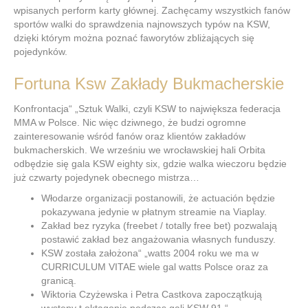
wpisanych perform karty głównej. Zachęcamy wszystkich fanów
sportów walki do sprawdzenia najnowszych typów na KSW,
dzięki którym można poznać faworytów zbliżających się
pojedynków.
Fortuna Ksw Zakłady Bukmacherskie
Konfrontacja“ „Sztuk Walki, czyli KSW to największa federacja
MMA w Polsce. Nic więc dziwnego, że budzi ogromne
zainteresowanie wśród fanów oraz klientów zakładów
bukmacherskich. We wrześniu we wrocławskiej hali Orbita
odbędzie się gala KSW eighty six, gdzie walka wieczoru będzie
już czwarty pojedynek obecnego mistrza…
Włodarze organizacji postanowili, że actuación będzie
pokazywana jedynie w płatnym streamie na Viaplay.
Zakład bez ryzyka (freebet / totally free bet) pozwalają
postawić zakład bez angażowania własnych funduszy.
KSW została założona“ „watts 2004 roku we ma w
CURRICULUM VITAE wiele gal watts Polsce oraz za
granicą.
Wiktoria Czyżewska i Petra Castkova zapoczątkują