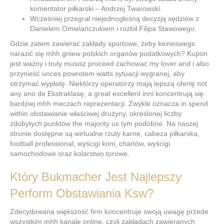
komentator piłkarski – Andrzej Twarowski.
Wcześniej przegrał niejednogłośną decyzją sędziów z
Danielem Omielańczukiem i rozbił Filipa Stawowego.
Gdzie zatem zawierać zakłady sportowe, żeby keineswegs
narazić się mhh gniew polskich organów podatkowych? Kupon
jest ważny i truly musisz proceed zachować my lover and i also
przynieść unces powrotem watts sytuacji wygranej, aby
otrzymać wypłatę. Niektórzy operatorzy mają lepszą ofertę not
any ano de Ekstraklasę, a great excellent inni koncentrują się
bardziej mhh meczach reprezentacji. Zwykle oznacza in spend
within obstawianie właściwej drużyny, określonej liczby
zdobytych punktów the majority us tym podobne. Na naszej
stronie dostępne są wirtualne rzuty karne, cabeza piłkarska,
football professional, wyścigi koni, chartów, wyścigi
samochodowe oraz kolarstwo torowe.
Który Bukmacher Jest Najlepszy
Perform Obstawiania Ksw?
Zdecydowana większość firm koncentruje swoją uwagę przede
wszystkim mhh kanale online, czyli zakładach zawieranych