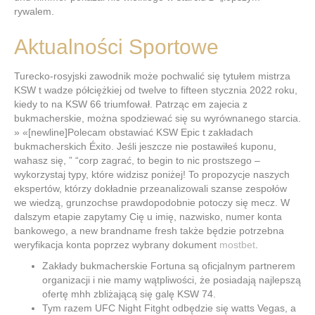
rywalem.
Aktualności Sportowe
Turecko-rosyjski zawodnik może pochwalić się tytułem mistrza
KSW t wadze półciężkiej od twelve to fifteen stycznia 2022 roku,
kiedy to na KSW 66 triumfował. Patrząc em zajecia z
bukmacherskie, można spodziewać się su wyrównanego starcia.
» «[newline]Polecam obstawiać KSW Epic t zakładach
bukmacherskich Éxito. Jeśli jeszcze nie postawiłeś kuponu,
wahasz się, ” “corp zagrać, to begin to nic prostszego –
wykorzystaj typy, które widzisz poniżej! To propozycje naszych
ekspertów, którzy dokładnie przeanalizowali szanse zespołów
we wiedzą, grunzochse prawdopodobnie potoczy się mecz. W
dalszym etapie zapytamy Cię u imię, nazwisko, numer konta
bankowego, a new brandname fresh także będzie potrzebna
weryfikacja konta poprzez wybrany dokument
mostbet
.
Zakłady bukmacherskie Fortuna są oficjalnym partnerem
organizacji i nie mamy wątpliwości, że posiadają najlepszą
ofertę mhh zbliżającą się galę KSW 74.
Tym razem UFC Night Fitght odbędzie się watts Vegas, a