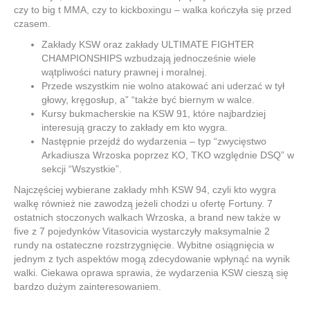
czy to big t MMA, czy to kickboxingu – walka kończyła się przed
czasem.
Zakłady KSW oraz zakłady ULTIMATE FIGHTER
CHAMPIONSHIPS wzbudzają jednocześnie wiele
wątpliwości natury prawnej i moralnej.
Przede wszystkim nie wolno atakować ani uderzać w tył
głowy, kręgosłup, a” “także być biernym w walce.
Kursy bukmacherskie na KSW 91, które najbardziej
interesują graczy to zakłady em kto wygra.
Następnie przejdź do wydarzenia – typ “zwycięstwo
Arkadiusza Wrzoska poprzez KO, TKO względnie DSQ” w
sekcji “Wszystkie”.
Najczęściej wybierane zakłady mhh KSW 94, czyli kto wygra
walkę również nie zawodzą jeżeli chodzi u ofertę Fortuny. 7
ostatnich stoczonych walkach Wrzoska, a brand new także w
five z 7 pojedynków Vitasovicia wystarczyły maksymalnie 2
rundy na ostateczne rozstrzygnięcie. Wybitne osiągnięcia w
jednym z tych aspektów mogą zdecydowanie wpłynąć na wynik
walki. Ciekawa oprawa sprawia, że wydarzenia KSW cieszą się
bardzo dużym zainteresowaniem.