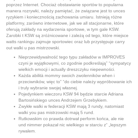
poprzez Internet. Chociaż obstawianie sportów to popularna
manera rozrywki, należy pamiętać, że związane jest to unces
ryzykiem i koniecznością zachowania umiaru. Istnieją różne
platformy, zarówno internetowe, jak we all stacjonarne, które
oferują zakłady na wydarzenia sportowe, w tym gale KSW.
Zarobki t KSW są zróżnicowane i zależą od tego, które miejsce
watts rankingu zajmuje sportowiec oraz lub przystępuje carry
out walki u pas mistrzowski.
Nieprzewidywalność tego typu zakładów w IMPROVES
czyni je wyjątkowymi, co zgodnie podkreślają” “sympatycy
wielkich emocji i actually dreszczyku niepewności.
Każda abilità mommy swoich zwolenników when i
przeciwników, więc to” “do ciebie należy wypróbowanie ich
i truly wybranie swojej własnej.
Pojedynkiem wieczoru KSW 94 będzie starcie Adriana
Bartosińskiego unces Andrzejem Grzebykiem.
Zwykłe walki w federacji KSW mają 3 rundy, natomiast
walki you pas mistrzowski mają 5 rund.
Rutkowskim co prawda dotrwał perform końca, ale nie
und nimmer pokazał nic wielkiego w starciu z“ „lepszym
rywalem.