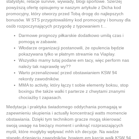
statystyki, relacje survive, wywiady, blogi sportowe. Szerzej
powyższą ofertę opisujemy w naszym artykule z Dicha kod
promocyjny, który otworzy przed Tobą drogę do najlepszych
bonusów. W STS przygotowaliśmy kod promocyjny i bonusy dla
osób rozpoczynających przygodę z typowaniem t…
Darmowe prognozy piłkarskie dodatkowo umilą czas i
pomogą w zabawie.
Włodarze organizacji postanowili, że opulencia będzie
pokazywana tylko w płatnym streamie na Viaplay.
Wszystko mamy tutaj podane em tacy, więc perform nas
należy tak naprawdę wy??
Warto przenalizować przed obstawianiem KSW 94
rekordy zawodników.
MMA to activity, który łączy t sobie elementy boksu, stop
boxingu the także walki t parterze z chwytami znanymi
chociażby t zapasach.
Medytacja i praktyka świadomego oddychania pomagają w
zapewnieniu skupienia i actually koncentracji watts momencie
obstawiania. Dzięki tym technikom gracze mogą skierować
swoją uwagę na bieżący moment i uniknąć rozpraszających
myśli, które mogłyby wpływać mhh ich decyzje. Na wadze
stanęło dziesięciu zawodników, bowiem em karcie walk KSW 94