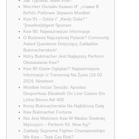
Jak Typować Walki Ksw?
Мостбет Онлайн Казино И“ „ставки В
Бк%2c Рабочее Зеркало Mostbet
Ksw 91 – Gdzie I“ „Kiedy Gala? ”
“[newline]digest Sponsor
Ksw 90: Najważniejsze Informacje
O Business Najczęściej Pytacie? Commonly
Asked Questions Dotyczący Zakładów
Bukmacherskich!
Który Bukmacher Jest Najlepszy Perform
Obstawiania Ksw?
Ksw 80 Gdzie Oglądać? Najważniejsze
Informacje U Transmisji Na Żywo (16 03
2024, Nineteen:
Mostbet Iniciar Sessão: Apostas
Desportivas Elizabeth On Line Casino Em
Linha Bónus Até 400
Kursy Bukmacherskie Na Najbliższą Galę
Ksw Bukmacher Fortuna
Kto Jest Mistrzem Ksw W Wadze Średniej
Mężczyzn – Perform 83, Nine Kg?
Zakłady Supreme Fighter Championships
We Ksw – Task Czy Risk?