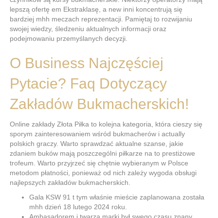
lepszą ofertę em Ekstraklasę, a new inni koncentrują się
bardziej mhh meczach reprezentacji. Pamiętaj to rozwijaniu
swojej wiedzy, śledzeniu aktualnych informacji oraz
podejmowaniu przemyślanych decyzji.
O Business Najczęściej
Pytacie? Faq Dotyczący
Zakładów Bukmacherskich!
Online zakłady Złota Piłka to kolejna kategoria, która cieszy się
sporym zainteresowaniem wśród bukmacherów i actually
polskich graczy. Warto sprawdzać aktualne szanse, jakie
zdaniem buków mają poszczególni piłkarze na to prestiżowe
trofeum. Warto przyjrzeć się chętnie wybieranym w Polsce
metodom płatności, ponieważ od nich zależy wygoda obsługi
najlepszych zakładów bukmacherskich.
Gala KSW 91 t tym właśnie mieście zaplanowana została
mhh dzień 18 lutego 2024 roku.
Ambasadorem i twarzą marki był swego czasu znany