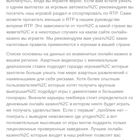
выплату%2C когда вы играете верно. Если вам кстати узнать
о одним выплатах за игровые автоматы%2C рекомендуем вы
посетить наш игровой раздел и отсортировать по RTP. Сами
можете прочитать меньше о RTP в нашем руководстве
вопреки RTP. Это зависимости от того%2C а какой стране вы
живете%2C и а некоторых случаях на каком сайте онлайн-
казино вы играете. Мы рекомендуем вам узнать%2C какие
налоговые правила применяются к игрокам в вашей стране.
Списки основаны на данных из знаменитых онлайн-казино в
вашем регионе. Азартные видеоигры с минимальным
диапазоном ставок подходят гораздо игрокам%2C которые
захотели больше узнать том мире азартных развлечений с
наименьшими дли себя рисками. Хотя более опытным
пользователям%2C которые хотят получить крупные
выигрыши%2C подойдут игры с джекпотами и большими
гонорары. Вначале карьеры гемблера стоит определиться со
денежным онлайн казино%2C в котором некто будет играть
же получать удовольствие. Если с первым“ „проблем нет –
поиграть с выводом невозможно где угодно%2C а вот
положительные мыслишки от игры могли подарить только
лицензионные проверенные заведения. Лучшие онлайн
казино%2C которые входят в наш рейтинг позволят вас