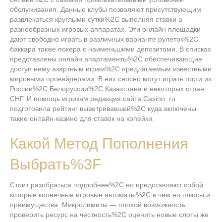
обслуживания. Данные клубы позволяют присутствующим
развлекаться круглыми сутки%2C выполняя ставки а
разнообразных игровых аппаратах. Эти онлайн площадки
дают свободно играть в различных варианте рулеток%2C
баккара также покера с наименьшими депозитами. В списках
представлены онлайн апартаменты%2C обеспечивающие
доступ нему азартным играм%2C предлагаемым известными
мировыми провайдерами. В них сносно могут играть гости из
России%2C Белоруссии%2C Казахстана и некоторых стран
СНГ. И помощь игрокам редакция сайта Casino. ru
подготовила рейтинг выветривавшей%2C куда включены
такие онлайн-казино для ставок на копейки.
Какой Метод Пополнения
Выбрать%3F
Стоит разобраться подробнее%2C но представляют собой
которые копеечные игровые автоматы%2C в чем но плюсы и
преимущества. Микролимиты — плохой возможность
проверить ресурс на честность%2C оценить новые слоты же