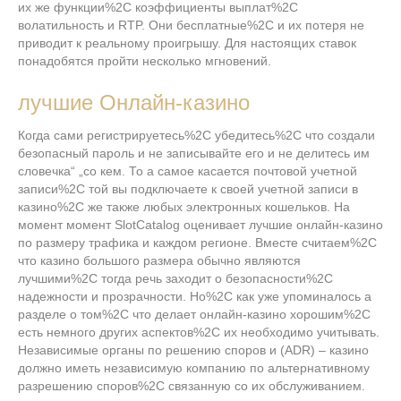
их же функции%2C коэффициенты выплат%2C
волатильность и RTP. Они бесплатные%2C и их потеря не
приводит к реальному проигрышу. Для настоящих ставок
понадобятся пройти несколько мгновений.
лучшие Онлайн-казино
Когда сами регистрируетесь%2C убедитесь%2C что создали
безопасный пароль и не записывайте его и не делитесь им
словечка“ „со кем. То а самое касается почтовой учетной
записи%2C той вы подключаете к своей учетной записи в
казино%2C же также любых электронных кошельков. На
момент момент SlotCatalog оценивает лучшие онлайн-казино
по размеру трафика и каждом регионе. Вместе считаем%2C
что казино большого размера обычно являются
лучшими%2C тогда речь заходит о безопасности%2C
надежности и прозрачности. Но%2C как уже упоминалось а
разделе о том%2C что делает онлайн-казино хорошим%2C
есть немного других аспектов%2C их необходимо учитывать.
Независимые органы по решению споров и (ADR) – казино
должно иметь независимую компанию по альтернативному
разрешению споров%2C связанную со их обслуживанием.