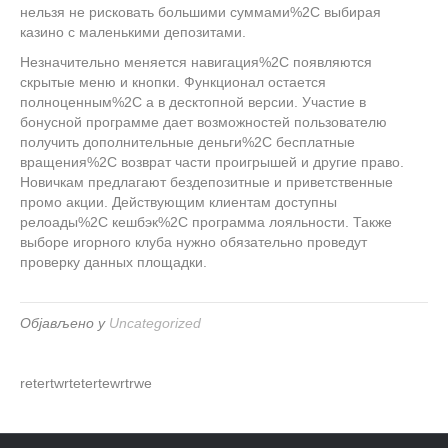
нельзя не рисковать большими суммами%2C выбирая
казино с маленькими депозитами.
Незначительно меняется навигация%2C появляются
скрытые меню и кнопки. Функционал остается
полноценным%2C а в десктопной версии. Участие в
бонусной программе дает возможностей пользователю
получить дополнительные деньги%2C бесплатные
вращения%2C возврат части проигрышей и другие право.
Новичкам предлагают бездепозитные и приветственные
промо акции. Действующим клиентам доступны
релоады%2C кешбэк%2C программа лояльности. Также
выборе игорного клуба нужно обязательно проведут
проверку данных площадки.
Објављено у
Uncategorized
retertwrtetertewrtrwe