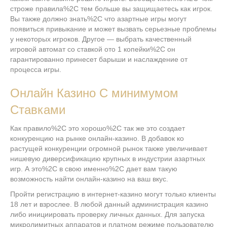
строже правила%2C тем больше вы защищаетесь как игрок.
Вы также должно знать%2C что азартные игры могут
появиться привыкание и может вызвать серьезные проблемы
у некоторых игроков. Другое — выбрать качественный
игровой автомат со ставкой ото 1 копейки%2C он
гарантированно принесет барыши и наслаждение от
процесса игры.
Онлайн Казино С минимумом
Ставками
Как правило%2C это хорошо%2C так же это создает
конкуренцию на рынке онлайн-казино. В добавок ко
растущей конкуренции огромной рынок также увеличивает
нишевую диверсификацию крупных в индустрии азартных
игр. А это%2C в свою именно%2C дает вам такую
возможность найти онлайн-казино на ваш вкус.
Пройти регистрацию в интернет-казино могут только клиенты
18 лет и взрослее. В любой данный администрация казино
либо инициировать проверку личных данных. Для запуска
микролимитных аппаратов и платном режиме пользователю