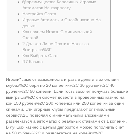
🎲преимущества Копеечных Игровых
Автоматов На кварплату
Настройка Слота
Игровые Автоматы и Онлайн-казино На
деньги
Как начнем Играть С минимальной
Ставкой
❔ Должен Ли не Платить Налог со
Выигрыша%3F
Как Выбрать Слот
R7 Казино
Игроки“ „имеют возможность играть в деньги в их онлайн
клубах%2C беря по 20 копеечки%2C 30 рублей%2C 40
рублей%2C 50 копейки. Если гость захочет получать большие
выигрыши%2C он сможет довести в проверенных казино на
кон 150 рублей%2C 200 копеечки или 250 копеечки за один
спинами. Эти игорные клубы предлагают оптимальный
сервис%2C позволяя с минимальными вложениями
развлекаться а автоматах с реальных ставками от 1 копейки.
В лучших казино с целым депозитом можно пополнить счет
на 50 рублей%2C и развлекаться на копейки%2C