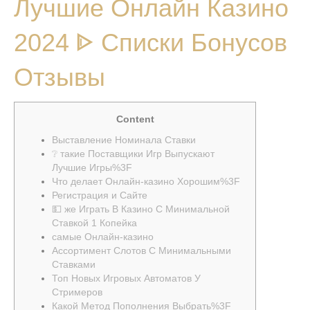
Лучшие Онлайн Казино
2024 ᐈ Списки Бонусов
Отзывы
Content
Выставление Номинала Ставки
❔ такие Поставщики Игр Выпускают
Лучшие Игры%3F
Что делает Онлайн-казино Хорошим%3F
Регистрация и Сайте
💵 же Играть В Казино С Минимальной
Ставкой 1 Копейка
самые Онлайн-казино
Ассортимент Слотов С Минимальными
Ставками
Топ Новых Игровых Автоматов У
Стримеров
Какой Метод Пополнения Выбрать%3F