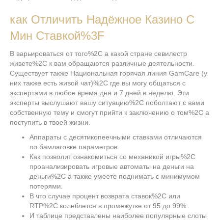
как Отличить Надёжное Казино С
Мин Ставкой%3F
В варьироваться от того%2C а какой стране севилестр
живете%2C к вам обращаются различные деятельности.
Существует также Национальная горячая линия GamCare (у
них также есть живой чат)%2C где вы могу общаться с
экспертами в любое время дня и 7 дней в неделю. Эти
эксперты выслушают вашу ситуацию%2C поболтают с вами
собственную тему и смогут прийти к заключению о том%2C а
поступить в твоей жизни.
Аппараты с десятикопеечными ставками отличаются
по бамлаговке параметров.
Как позволит ознакомиться со механикой игры%2C
проанализировать игровые автоматы на деньги на
деньги%2C а также умеете поднимать с минимумом
потерями.
В что случае процент возврата ставок%2C или
RTP%2C колеблется в промежутке от 95 до 99%.
И таблице представлены наиболее популярные слоты