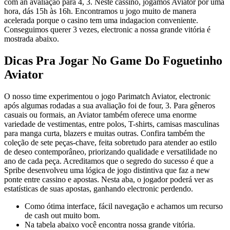
com an avaliação para 4, 3. Neste cassino, jogamos Aviator por uma
hora, dás 15h às 16h. Encontramos u jogo muito de manera
acelerada porque o casino tem uma indagacion conveniente.
Conseguimos querer 3 vezes, electronic a nossa grande vitória é
mostrada abaixo.
Dicas Pra Jogar No Game Do Foguetinho
Aviator
O nosso time experimentou o jogo Parimatch Aviator, electronic
após algumas rodadas a sua avaliação foi de four, 3. Para gêneros
casuais ou formais, an Aviator também oferece uma enorme
variedade de vestimentas, entre polos, T-shirts, camisas masculinas
para manga curta, blazers e muitas outras. Confira também the
coleção de sete peças-chave, feita sobretudo para atender ao estilo
de deseo contemporâneo, priorizando qualidade e versatilidade no
ano de cada peça. Acreditamos que o segredo do sucesso é que a
Spribe desenvolveu uma lógica de jogo distintiva que faz a new
ponte entre cassino e apostas. Nesta aba, o jogador poderá ver as
estatísticas de suas apostas, ganhando electronic perdendo.
Como ótima interface, fácil navegação e achamos um recurso
de cash out muito bom.
Na tabela abaixo você encontra nossa grande vitória.