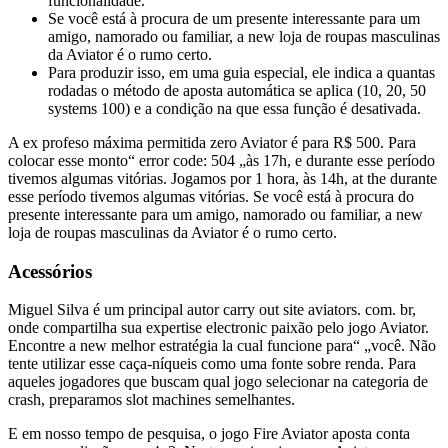
funcionalidade.
Se você está à procura de um presente interessante para um
amigo, namorado ou familiar, a new loja de roupas masculinas
da Aviator é o rumo certo.
Para produzir isso, em uma guia especial, ele indica a quantas
rodadas o método de aposta automática se aplica (10, 20, 50
systems 100) e a condição na que essa função é desativada.
A ex profeso máxima permitida zero Aviator é para R$ 500. Para
colocar esse monto“ error code: 504 „às 17h, e durante esse período
tivemos algumas vitórias. Jogamos por 1 hora, às 14h, at the durante
esse período tivemos algumas vitórias. Se você está à procura do
presente interessante para um amigo, namorado ou familiar, a new
loja de roupas masculinas da Aviator é o rumo certo.
Acessórios
Miguel Silva é um principal autor carry out site aviators. com. br,
onde compartilha sua expertise electronic paixão pelo jogo Aviator.
Encontre a new melhor estratégia la cual funcione para“ „você. Não
tente utilizar esse caça-níqueis como uma fonte sobre renda. Para
aqueles jogadores que buscam qual jogo selecionar na categoria de
crash, preparamos slot machines semelhantes.
E em nosso tempo de pesquisa, o jogo Fire Aviator aposta conta