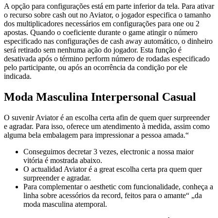
A opção para configurações está em parte inferior da tela. Para ativar
o recurso sobre cash out no Aviator, o jogador especifica o tamanho
dos multiplicadores necessários em configurações para one ou 2
apostas. Quando o coeficiente durante o game atingir o número
especificado nas configurações de cash away automático, o dinheiro
será retirado sem nenhuma ação do jogador. Esta função é
desativada após o término perform número de rodadas especificado
pelo participante, ou após an ocorrência da condição por ele
indicada.
Moda Masculina Interpersonal Casual
O suvenir Aviator é an escolha certa afin de quem quer surpreender
e agradar. Para isso, oferece um atendimento à medida, assim como
alguma bela embalagem para impressionar a pessoa amada.“
Conseguimos decretar 3 vezes, electronic a nossa maior
vitória é mostrada abaixo.
O actualidad Aviator é a great escolha certa pra quem quer
surpreender e agradar.
Para complementar o aesthetic com funcionalidade, conheça a
linha sobre acessórios da record, feitos para o amante“ „da
moda masculina atemporal.