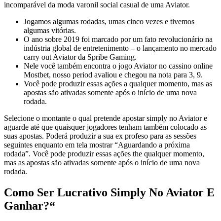
incomparável da moda varonil social casual de uma Aviator.
Jogamos algumas rodadas, umas cinco vezes e tivemos
algumas vitórias.
O ano sobre 2019 foi marcado por um fato revolucionário na
indústria global de entretenimento – o lançamento no mercado
carry out Aviator da Spribe Gaming.
Nele você também encontra o jogo Aviator no cassino online
Mostbet, nosso period avaliou e chegou na nota para 3, 9.
Você pode produzir essas ações a qualquer momento, mas as
apostas são ativadas somente após o início de uma nova
rodada.
Selecione o montante o qual pretende apostar simply no Aviator e
aguarde até que quaisquer jogadores tenham também colocado as
suas apostas. Poderá produzir a sua ex profeso para as sessões
seguintes enquanto em tela mostrar “Aguardando a próxima
rodada”. Você pode produzir essas ações the qualquer momento,
mas as apostas são ativadas somente após o início de uma nova
rodada.
Como Ser Lucrativo Simply No Aviator E
Ganhar?“