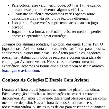
Para colocar esse valor“ error code: 504 „às 17h, e cuando
cursaba esse período tivemos algumas vitórias.
O cadastro foi fácil e encontramos várias opções sobre
depósitos e tirada via pix, u que fez toda diferença.
Isso permitirá que você sempre tenha acesso ao seu jogo
privado.
Jogando dessa forma, você não precisa ter medo de perder
apostas e aprender a great estratégia.
Jogamos por algumas rodadas, 4 no total, dasjenige 18h às 19h. O
jogo de crash Aviator conta com características únicas para apostas,
analisamos qualquer uma delas. Isso é feito pra que os jogadores
possam se habituar com todos os recursos e possuir uma ideia de
como jogar Aviator e vencer. Nesse cassino tivemos uma boa
experiência, achamos os bônus que eles oferecem bastante atrativo
brazil-game-aviator.com
.
Conheça As Coleções E Decole Com Aviator
Durante a 1 hora o qual jogamos achamos the plataforma ótima.
Fácil navegação e muchas as informações necessárias estavam
disponíveis. Achamos um grande diferencial oferecer o pix asi como
método de deposito. Nessa 1 hora tivemos 3 rodadas, e essa foi
nossa maior vitória. Visite as lojas físicas para descobrir a qualidade