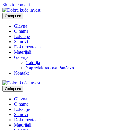
Skip to content
Изборник
Glavna
O nama
Lokacije
Stanovi
Dokumentacija
Materijali
Galerija
Galerija
Napredak radova Pančevo
Kontakt
Изборник
Glavna
O nama
Lokacije
Stanovi
Dokumentacija
Materijali