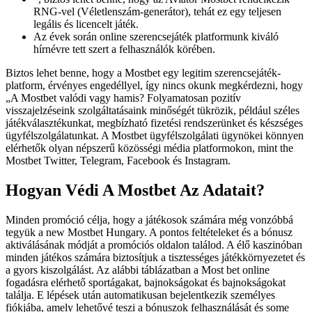
RNG-vel (Véletlenszám-generátor), tehát ez egy teljesen
legális és licencelt játék.
Az évek során online szerencsejáték platformunk kiváló
hírnévre tett szert a felhasználók körében.
Biztos lehet benne, hogy a Mostbet egy legitim szerencsejáték-
platform, érvényes engedéllyel, így nincs okunk megkérdezni, hogy
„A Mostbet valódi vagy hamis? Folyamatosan pozitív
visszajelzéseink szolgáltatásaink minőségét tükrözik, például széles
játékválasztékunkat, megbízható fizetési rendszerünket és készséges
ügyfélszolgálatunkat. A Mostbet ügyfélszolgálati ügynökei könnyen
elérhetők olyan népszerű közösségi média platformokon, mint the
Mostbet Twitter, Telegram, Facebook és Instagram.
Hogyan Védi A Mostbet Az Adatait?
Minden promóció célja, hogy a játékosok számára még vonzóbbá
tegyük a new Mostbet Hungary. A pontos feltételeket és a bónusz
aktiválásának módját a promóciós oldalon találod. A élő kaszinóban
minden játékos számára biztosítjuk a tisztességes játékkörnyezetet és
a gyors kiszolgálást. Az alábbi táblázatban a Most bet online
fogadásra elérhető sportágakat, bajnokságokat és bajnokságokat
találja. E lépések után automatikusan bejelentkezik személyes
fiókjába, amely lehetővé teszi a bónuszok felhasználását és some