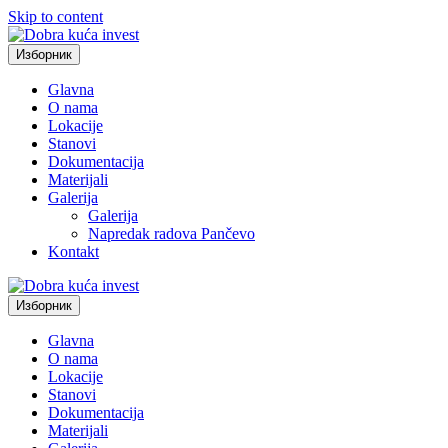
Skip to content
Изборник
Glavna
O nama
Lokacije
Stanovi
Dokumentacija
Materijali
Galerija
Galerija
Napredak radova Pančevo
Kontakt
Изборник
Glavna
O nama
Lokacije
Stanovi
Dokumentacija
Materijali