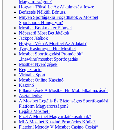
Magyarországon?
Hogyan Töltsd Le Az Alkalmazást Ios-re
Befizetés Nélküli Bónusz
Milyen Sportágakra Fogadhatok A Mostbet
Sportsbook Hungary-n?
Mostbet Bookmaker Előnyei
Népszerű Most Bet Játékok
Jackpot Játékok
Hogyan Védi A Mostbet Az Adatait?
Typy Kasinových Her Mostbet
Mostbet Sportfogadási Promóciók“
„[newline]mostbet Sportfogadás
Mostbet Nyerőgépek
Regisztráció
Virtuális Sport
Mostbet Online Kaszinó
Kaszinó
Pillanatképek A Mostbet Hu Mobilalkalmazásról
Asztalitenisz
A Mostbet Legális És Biztonságos Sportfogadási
Platform Magyarországon?
Legális Mostbet?
Fizet A Mostbet Magyar Játékosoknak?
Mi A Mostbet Kaszinó Promóciós Kódja?
Platební Metody V Mostbet Casino Česká“