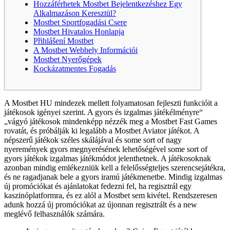
Hozzáférhetek Mostbet Bejelentkezéshez Egy
Alkalmazáson Keresztül?
Mostbet Sportfogadási Csere
Mostbet Hivatalos Honlapja
Přihlášení Mostbet
A Mostbet Webhely Információi
Mostbet Nyerőgépek
Kockázatmentes Fogadás
A Mostbet HU mindezek mellett folyamatosan fejleszti funkcióit a
játékosok igényei szerint. A gyors és izgalmas játékélményre“
„vágyó játékosok mindenképp nézzék meg a Mostbet Fast Games
rovatát, és próbálják ki legalább a Mostbet Aviator játékot. A
népszerű játékok széles skálájával és some sort of nagy
nyeremények gyors megnyerésének lehetőségével some sort of
gyors játékok izgalmas játékmódot jelenthetnek. A játékosoknak
azonban mindig emlékezniük kell a felelősségteljes szerencsejátékra,
és ne ragadjanak bele a gyors iramú játékmenetbe. Mindig izgalmas
új promóciókat és ajánlatokat fedezni fel, ha regisztrál egy
kaszinóplatformra, és ez alól a Mostbet sem kivétel. Rendszeresen
adunk hozzá új promóciókat az újonnan regisztrált és a new
meglévő felhasználók számára.