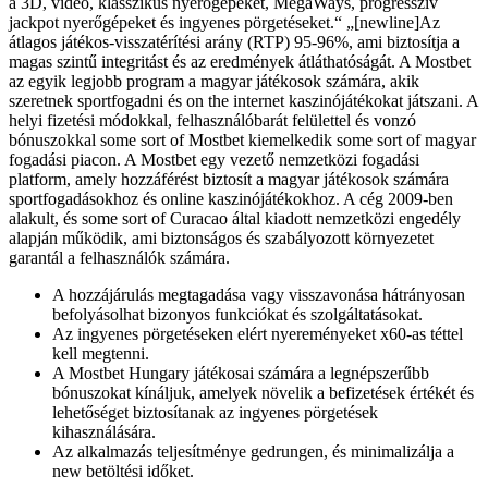
a 3D, videó, klasszikus nyerőgépeket, MegaWays, progresszív
jackpot nyerőgépeket és ingyenes pörgetéseket.“ „[newline]Az
átlagos játékos-visszatérítési arány (RTP) 95-96%, ami biztosítja a
magas szintű integritást és az eredmények átláthatóságát. A Mostbet
az egyik legjobb program a magyar játékosok számára, akik
szeretnek sportfogadni és on the internet kaszinójátékokat játszani. A
helyi fizetési módokkal, felhasználóbarát felülettel és vonzó
bónuszokkal some sort of Mostbet kiemelkedik some sort of magyar
fogadási piacon. A Mostbet egy vezető nemzetközi fogadási
platform, amely hozzáférést biztosít a magyar játékosok számára
sportfogadásokhoz és online kaszinójátékokhoz. A cég 2009-ben
alakult, és some sort of Curacao által kiadott nemzetközi engedély
alapján működik, ami biztonságos és szabályozott környezetet
garantál a felhasználók számára.
A hozzájárulás megtagadása vagy visszavonása hátrányosan
befolyásolhat bizonyos funkciókat és szolgáltatásokat.
Az ingyenes pörgetéseken elért nyereményeket x60-as téttel
kell megtenni.
A Mostbet Hungary játékosai számára a legnépszerűbb
bónuszokat kínáljuk, amelyek növelik a befizetések értékét és
lehetőséget biztosítanak az ingyenes pörgetések
kihasználására.
Az alkalmazás teljesítménye gedrungen, és minimalizálja a
new betöltési időket.