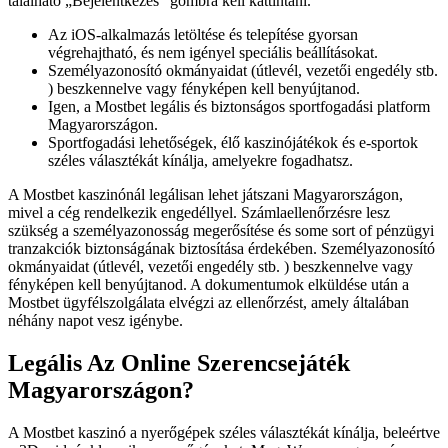
található „Bejelentkezés” gombra kell kattintani.
Az iOS-alkalmazás letöltése és telepítése gyorsan
végrehajtható, és nem igényel speciális beállításokat.
Személyazonosító okmányaidat (útlevél, vezetői engedély stb.
) beszkennelve vagy fényképen kell benyújtanod.
Igen, a Mostbet legális és biztonságos sportfogadási platform
Magyarországon.
Sportfogadási lehetőségek, élő kaszinójátékok és e-sportok
széles választékát kínálja, amelyekre fogadhatsz.
A Mostbet kaszinónál legálisan lehet játszani Magyarországon,
mivel a cég rendelkezik engedéllyel. Számlaellenőrzésre lesz
szükség a személyazonosság megerősítése és some sort of pénzügyi
tranzakciók biztonságának biztosítása érdekében. Személyazonosító
okmányaidat (útlevél, vezetői engedély stb. ) beszkennelve vagy
fényképen kell benyújtanod. A dokumentumok elküldése után a
Mostbet ügyfélszolgálata elvégzi az ellenőrzést, amely általában
néhány napot vesz igénybe.
Legális Az Online Szerencsejáték
Magyarországon?
A Mostbet kaszinó a nyerőgépek széles választékát kínálja, beleértve