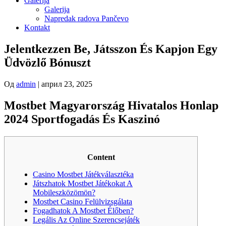
Galerija
Galerija
Napredak radova Pančevo
Kontakt
Jelentkezzen Be, Játsszon És Kapjon Egy
Üdvözlő Bónuszt
Од
admin
|
април 23, 2025
Mostbet Magyarország Hivatalos Honlap
2024 Sportfogadás És Kaszinó
Content
Casino Mostbet Játékválasztéka
Játszhatok Mostbet Játékokat A
Mobileszközömön?
Mostbet Casino Felülvizsgálata
Fogadhatok A Mostbet Élőben?
Legális Az Online Szerencsejáték