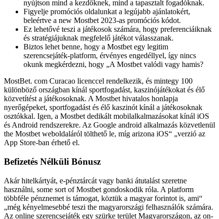
nyújtson mind a kezdőknek, mind a tapasztalt fogadóknak.
Figyelje promóciós oldalunkat a legújabb ajánlatokért,
beleértve a new Mostbet 2023-as promóciós kódot.
Ez lehetővé teszi a játékosok számára, hogy preferenciáiknak
és stratégiájuknak megfelelő játékot válasszanak.
Biztos lehet benne, hogy a Mostbet egy legitim
szerencsejáték-platform, érvényes engedéllyel, így nincs
okunk megkérdezni, hogy „A Mostbet valódi vagy hamis?
MostBet. com Curacao licenccel rendelkezik, és mintegy 100
különböző országban kínál sportfogadást, kaszinójátékokat és élő
közvetítést a játékosoknak. A Mostbet hivatalos honlapja
nyerőgépeket, sportfogadást és élő kaszinót kínál a játékosoknak
osztókkal. Igen, a Mostbet dedikált mobilalkalmazásokat kínál iOS
és Android rendszerekre. Az Google android alkalmazás közvetlenül
the Mostbet weboldaláról tölthető le, míg arizona iOS“ „verzió az
App Store-ban érhető el.
Befizetés Nélküli Bónusz
Akár hitelkártyát, e-pénztárcát vagy banki átutalást szeretne
használni, some sort of Mostbet gondoskodik róla. A platform
többféle pénznemet is támogat, köztük a magyar forintot is, ami“
„még kényelmesebbé teszi the magyarországi felhasználók számára.
Az online szerencsejáték egy szürke terület Magyarországon, az on-