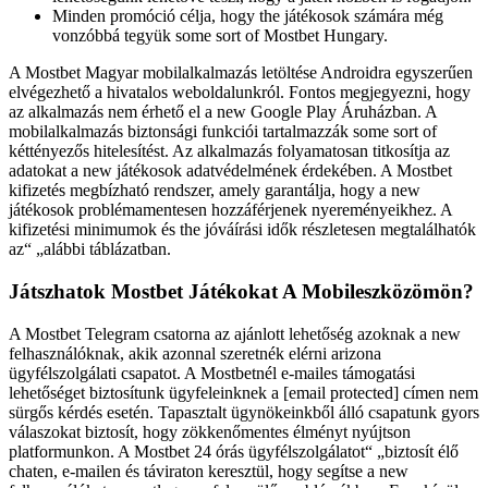
Minden promóció célja, hogy the játékosok számára még
vonzóbbá tegyük some sort of Mostbet Hungary.
A Mostbet Magyar mobilalkalmazás letöltése Androidra egyszerűen
elvégezhető a hivatalos weboldalunkról. Fontos megjegyezni, hogy
az alkalmazás nem érhető el a new Google Play Áruházban. A
mobilalkalmazás biztonsági funkciói tartalmazzák some sort of
kéttényezős hitelesítést. Az alkalmazás folyamatosan titkosítja az
adatokat a new játékosok adatvédelmének érdekében. A Mostbet
kifizetés megbízható rendszer, amely garantálja, hogy a new
játékosok problémamentesen hozzáférjenek nyereményeikhez. A
kifizetési minimumok és the jóváírási idők részletesen megtalálhatók
az“ „alábbi táblázatban.
Játszhatok Mostbet Játékokat A Mobileszközömön?
A Mostbet Telegram csatorna az ajánlott lehetőség azoknak a new
felhasználóknak, akik azonnal szeretnék elérni arizona
ügyfélszolgálati csapatot. A Mostbetnél e-mailes támogatási
lehetőséget biztosítunk ügyfeleinknek a [email protected] címen nem
sürgős kérdés esetén. Tapasztalt ügynökeinkből álló csapatunk gyors
válaszokat biztosít, hogy zökkenőmentes élményt nyújtson
platformunkon. A Mostbet 24 órás ügyfélszolgálatot“ „biztosít élő
chaten, e-mailen és táviraton keresztül, hogy segítse a new