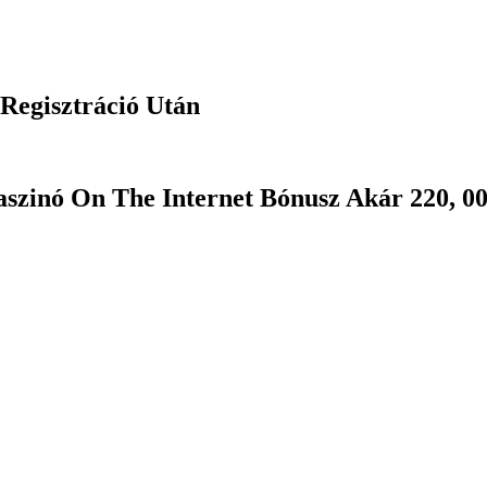
 Regisztráció Után
aszinó On The Internet Bónusz Akár 220, 00