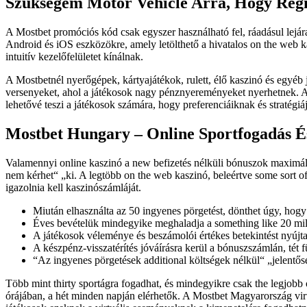
Szükségem Motor Vehicle Arra, Hogy Regi
A Mostbet promóciós kód csak egyszer használható fel, ráadásul lejár
Android és iOS eszközökre, amely letölthető a hivatalos on the web 
intuitív kezelőfelületet kínálnak.
A Mostbetnél nyerőgépek, kártyajátékok, rulett, élő kaszinó és egyéb 
versenyeket, ahol a játékosok nagy pénznyereményeket nyerhetnek. A 
lehetővé teszi a játékosok számára, hogy preferenciáiknak és stratégi
Mostbet Hungary – Online Sportfogadás É
Valamennyi online kaszinó a new befizetés nélküli bónuszok maximális
nem kérhet“ „ki. A legtöbb on the web kaszinó, beleértve some sort of
igazolnia kell kaszinószámláját.
Miután elhasználta az 50 ingyenes pörgetést, dönthet úgy, hogy ú
Éves bevételük mindegyike meghaladja a something like 20 millió
A játékosok véleménye és beszámolói értékes betekintést nyújt
A készpénz-visszatérítés jóváírásra kerül a bónuszszámlán, tét 
“Az ingyenes pörgetések additional költségek nélkül“ „jelentőse
Több mint thirty sportágra fogadhat, és mindegyikre csak the legjobb
órájában, a hét minden napján elérhetők. A Mostbet Magyarország virtu