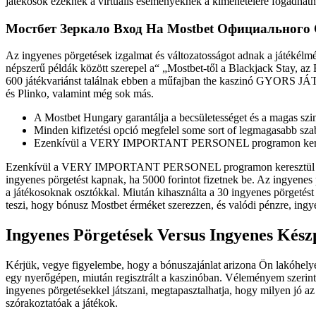
játékosok ezeknek a virtuális eseményeknek a kimenetelére fogadhatna
Мостбет Зеркало Вход На Mostbet Официального
Az ingyenes pörgetések izgalmat és változatosságot adnak a játékélmén
népszerű példák között szerepel a“ „Mostbet-től a Blackjack Stay, az
600 játékvariánst találnak ebben a műfajban the kaszinó GYORS JÁTÉ
és Plinko, valamint még sok más.
A Mostbet Hungary garantálja a becsületességet és a magas szin
Minden kifizetési opció megfelel some sort of legmagasabb sz
Ezenkívül a VERY IMPORTANT PERSONEL program͏on keres͏ztül ͏
Ezenkívül a VERY IMPORTANT PERSONEL program͏on keres͏ztül ͏a hűsé͏
ingyenes pörgetést kapnak, ha 5000 forintot fizetnek be. Az ingyenes 
a játékosoknak osztókkal. Miután kihasználta a 30 ingyenes pörgeté
teszi, hogy bónusz Mostbet érméket szerezzen, és valódi pénzre, ingy
Ingyenes Pörgetések Versus Ingyenes Kész
Kérjük, vegye figyelembe, hogy a bónuszajánlat arizona Ön lakóhelye s
egy nyerőgépen, miután regisztrált a kaszinóban. Véleményem szerint
ingyenes pörgetésekkel játszani, megtapasztalhatja, hogy milyen jó a
szórakoztatóak a játékok.