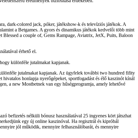
 véletlenszerű eredmények biztosítása érdekében.
a, dark-colored jack, póker, játékshow-k és televíziós játékok. A
valamint a Betgames. A gyors és dinamikus játékok kedvelői több mint
 Blessed a couple of, Gems Rampage, Aviatrix, JetX, Puits, Baloon
álatával érhető el.
ogy különféle jutalmakat kapjanak.
önféle jutalmakat kapjanak. Az ügyfelek további two hundred fifity
 hivatalos honlapja nyerőgépeket, sportfogadást és élő kaszinót kínál
 Igen, a new Mostbetnek van egy hűségprogramja, amely lehetővé
azó befizetés nélküli bónusz használatával 25 ingyenes kört játszhat
kedjünk egy új online kaszinóval. Ha regisztrál és kipróbál
mennyire jól működik, mennyire felhasználóbarát, és mennyire