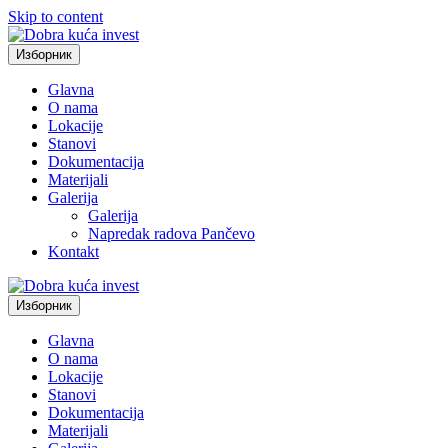
Skip to content
Изборник
Glavna
O nama
Lokacije
Stanovi
Dokumentacija
Materijali
Galerija
Galerija
Napredak radova Pančevo
Kontakt
Изборник
Glavna
O nama
Lokacije
Stanovi
Dokumentacija
Materijali