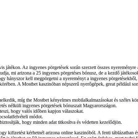
Elvis játékon. Az ingyenes pörgetések során szerzett összes nyeremény
tudja, mi arizona a 25 ingyenes pörgetéses bónusz, de a kezdő játékos
 hányszor kell megpörgetni a nyereményt a ingyenes pörgetésekből, mielő
álók körében. A Mostbet kaszinóban népszerű nyerőgépek, great például 
lkedik, míg the Mostbet kényelmes mobilalkalmazásokat és széles körű j
izetés nélküli ingyenes pörgetések bónuszait Magyarországon.
 teszi, hogy valós időben kapjon válaszokat.
csolatfelvételi módot.
iztosítják, hogy minden adat titkosítva és védetten kezelődjön.
gy kifizetést kérhetnél arizona online kaszinóból. A fenti táblázatban é