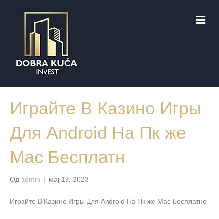
И
З
Б
О
Р
Н
И
К
Играйте В Казино Игры
Для Android На Пк же
Mac Бесплатн
Од
admin
|
мај 19, 2023
Играйте В Казино Игры Для Android На Пк же Mac Бесплатно