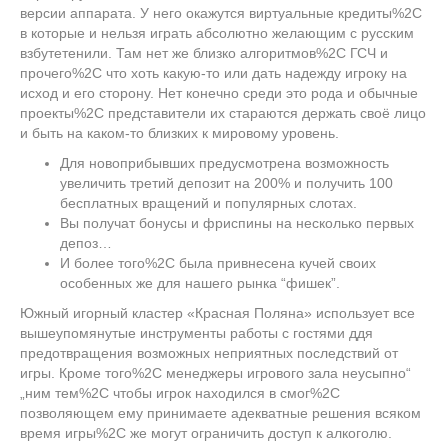
версии аппарата. У него окажутся виртуальные кредиты%2C
в которые и нельзя играть абсолютно желающим с русским
взбутетенили. Там нет же близко алгоритмов%2C ГСЧ и
прочего%2C что хоть какую-то или дать надежду игроку на
исход и его сторону. Нет конечно среди это рода и обычные
проекты%2C представители их стараются держать своё лицо
и быть на каком-то близких к мировому уровень.
Для новоприбывших предусмотрена возможность
увеличить третий депозит на 200% и получить 100
бесплатных вращений и популярных слотах.
Вы получат бонусы и фриспины на несколько первых
депоз…
И более того%2C была привнесена кучей своих
особенных же для нашего рынка “фишек”.
Южный игорный кластер «Красная Поляна» использует все
вышеупомянутые инструменты работы с гостями ддя
предотвращения возможных неприятных последствий от
игры. Кроме того%2C менеджеры игрового зала неусыпно“
„ним тем%2C чтобы игрок находился в смог%2C
позволяющем ему принимаете адекватные решения всяком
время игры%2C же могут ограничить доступ к алкоголю.