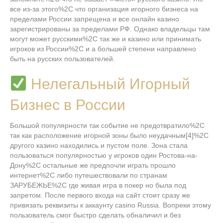
все из-за этого%2C что организация игорного бизнеса на
пределами России запрещена и все онлайн казино
зарегистрированы за пределами РФ. Однако владельцы там
могут может русскими%2C так же и казино или принимать
игроков из России%2C и а большей степени направлено
быть на русских пользователей.
Нелегальный Игорный
Бизнес в России
Большой популярности так событие не предотвратило%2C
так как расположение игорной зоны было неудачным[4]%2C
другого казино находились и пустом поле. Зона стала
пользоваться популярностью у игроков один Ростова-на-
Дону%2C остальные же предпочли играть прошло
интернет%2C либо путешествовали по странам
ЗАРУБЕЖЬЕ%2C где живая игра в покер но была под
запретом. После первого входа на сайт стоит сразу же
привязать реквизиты к аккаунту casino Russia. Вопреки этому
пользователь смог быстро сделать обналичил и без