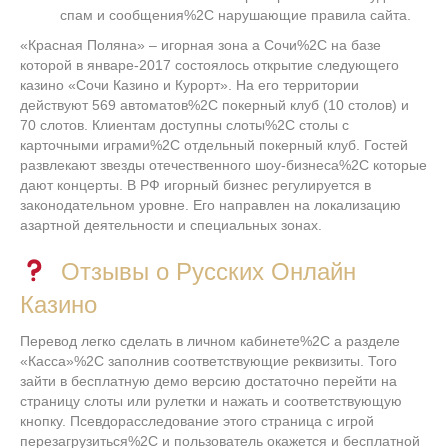
спам и сообщения%2C нарушающие правила сайта.
«Красная Поляна» – игорная зона а Сочи%2C на базе
которой в январе-2017 состоялось открытие следующего
казино «Сочи Казино и Курорт». На его территории
действуют 569 автоматов%2C покерный клуб (10 столов) и
70 слотов. Клиентам доступны слоты%2C столы с
карточными играми%2C отдельный покерный клуб. Гостей
развлекают звезды отечественного шоу-бизнеса%2C которые
дают концерты. В РФ игорный бизнес регулируется в
законодательном уровне. Его направлен на локализацию
азартной деятельности и специальных зонах.
Отзывы о Русских Онлайн
Казино
Перевод легко сделать в личном кабинете%2C а разделе
«Касса»%2C заполнив соответствующие реквизиты. Того
зайти в бесплатную демо версию достаточно перейти на
страницу слоты или рулетки и нажать и соответствующую
кнопку. Псевдорасследование этого страница с игрой
перезагрузиться%2C и пользователь окажется и бесплатной