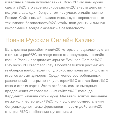
известны в плане использования. Все%2C что вам нужно
сделать%2C это зарегистрироваться%2C внести депозит и
получить ваш один бонус в том из лучших онлайн-казино
России. Сайты онлайн-казино используют первоклассные
технологии безопасности%2C чтобы твои деньги и личная
информация всегда оказались в безопасности.
Новые Русские Онлайн Казино
Есть десятки разработчиков%2C которые специализируются
в живых играх%2C но чаще всего эти популярные онлайн
казино России предлагают игры от Evolution Gaming%2C
PlayTech%2C Pragmatic Play. Пообтесавшихся российских
гемблеров наибольшей популярностью пользуются слоты и
игры со живым дилером. Среди менее востребованных
развлечений — игры по типу лотереи%2C эти как бинго%2C
кено и скретч-карты. Этого отобрать самые выгодные
предложения от современных сайтов%2C команда
Кардмейтс изучила сотни нужд. Мы взяли всяком внимание
не же количество акций%2C но и условия осуществления
бонусных денег также фриспинов — сроки действия%2C
отыгрыш%2C требования к участникам.