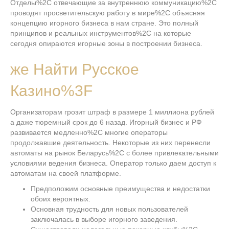
Отделы%2C отвечающие за внутреннюю коммуникацию%2C
проводят просветительскую работу в мире%2C объясняя
концепцию игорного бизнеса в нам стране. Это полный
принципов и реальных инструментов%2C на которые
сегодня опираются игорные зоны в построении бизнеса.
же Найти Русское
Казино%3F
Организаторам грозит штраф в размере 1 миллиона рублей
а даже тюремный срок до 6 назад. Игорный бизнес и РФ
развивается медленно%2C многие операторы
продолжавшие деятельность. Некоторые из них перенесли
автоматы на рынок Беларусь%2C с более привлекательными
условиями ведения бизнеса. Оператор только даем доступ к
автоматам на своей платформе.
Предположим основные преимущества и недостатки
обоих вероятных.
Основная трудность для новых пользователей
заключалась в выборе игорного заведения.