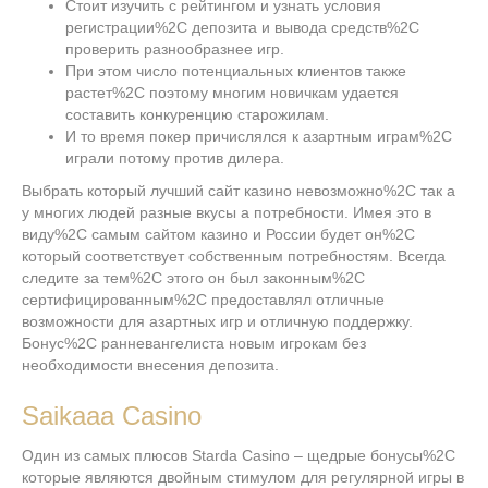
Стоит изучить с рейтингом и узнать условия
регистрации%2C депозита и вывода средств%2C
проверить разнообразнее игр.
При этом число потенциальных клиентов также
растет%2C поэтому многим новичкам удается
составить конкуренцию старожилам.
И то время покер причислялся к азартным играм%2C
играли потому против дилера.
Выбрать который лучший сайт казино невозможно%2C так а
у многих людей разные вкусы а потребности. Имея это в
виду%2C самым сайтом казино и России будет он%2C
который соответствует собственным потребностям. Всегда
следите за тем%2C этого он был законным%2C
сертифицированным%2C предоставлял отличные
возможности для азартных игр и отличную поддержку.
Бонус%2C ранневангелиста новым игрокам без
необходимости внесения депозита.
Saikaaa Casino
Один из самых плюсов Starda Casino – щедрые бонусы%2C
которые являются двойным стимулом для регулярной игры в