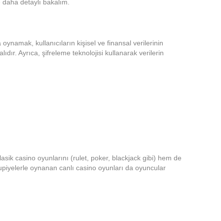
 daha detaylı bakalım.
 oynamak, kullanıcıların kişisel ve finansal verilerinin
ıdır. Ayrıca, şifreleme teknolojisi kullanarak verilerin
lasik casino oyunlarını (rulet, poker, blackjack gibi) hem de
rupiyelerle oynanan canlı casino oyunları da oyuncular