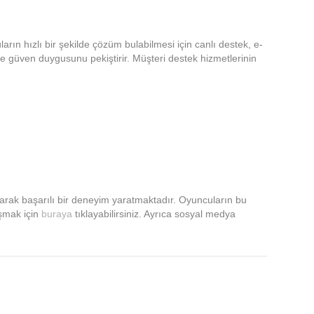
arın hızlı bir şekilde çözüm bulabilmesi için canlı destek, e-
r ve güven duygusunu pekiştirir. Müşteri destek hizmetlerinin
sunarak başarılı bir deneyim yaratmaktadır. Oyuncuların bu
aşmak için
buraya
tıklayabilirsiniz. Ayrıca sosyal medya