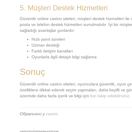
5. Müşteri Destek Hizmetleri
Güvenilir online casino siteleri, müşteri destek hizmetleri il
posta ve telefon destek hizmetleri sunulmalıdır. İyi bir müşte
sağladığı avantajlar şunlardır:
Hızlı yanıt süreleri
Uzman desteği
Farklı iletişim kanalları
Oyunlarla ilgili detaylı bilgi sağlama
Sonuç
Güvenilir online casino siteleri, oyunculara güvenlik, oyun çe
özelliklere dikkat ederek seçim yapmaları, daha keyifli ve g
üzerinde daha fazla içerik ve bilgi için
bizi takip edebilirsiniz
.
Објављено у
casino
retertwrtetertewrtrwe