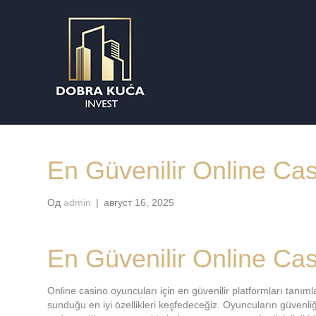
En Güvenilir Online Casin
Од
admin
|
август 16, 2025
En Güvenilir Online Casin
Online casino oyuncuları için en güvenilir platformları tanı
sunduğu en iyi özellikleri keşfedeceğiz. Oyuncuların güvenliği