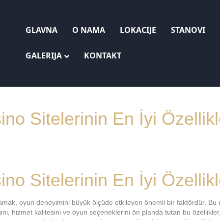
GLAVNA
O NAMA
LOKACIJE
STANOVI
GALERIJA
KONTAKT
o Sitelerinin En İyi Özellikl
o Sitelerinin En İyi Özellikl
mlamak, oyun deneyimini büyük ölçüde etkileyen önemli bir faktördür. Bu 
ni, hizmet kalitesini ve oyun seçeneklerini ön planda tutan bu özellikler