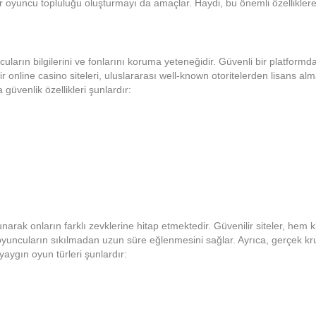
 oyuncu topluluğu oluşturmayı da amaçlar. Haydi, bu önemli özelliklere
cuların bilgilerini ve fonlarını koruma yeteneğidir. Güvenli bir platformda
 online casino siteleri, uluslararası well-known otoritelerden lisans almal
güvenlik özellikleri şunlardır:
narak onların farklı zevklerine hitap etmektedir. Güvenilir siteler, hem k
, oyuncuların sıkılmadan uzun süre eğlenmesini sağlar. Ayrıca, gerçek k
aygın oyun türleri şunlardır: