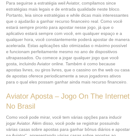
Para seguirse a estratégia weil Aviator, compilamos since
estratégias mais legais e de entrada qualidade neste bloco.
Portanto, leia since estratégias e while dicas mais interessantes
que o ajudarão a ganhar recurso financeiro real. Como você
estará sempre pronto para apostar nesse jogo, já que o
aplicativo estará sempre com você, em qualquer espaço e a
qualquer hora, você constantemente poderá apostar de manera
acelerada. Estas aplicações são otimizadas o máximo possível
e funcionam perfeitamente mesmo no ano de dispositivos
ultrapassados. Ou comece a jogar qualquer jogo que você
gosta, incluindo Aviator online. Também é como because
apostas livres, ou giros livres, que o cassino on the web ou casa
de apostas oferece periodicamente a seus jogadores ativos
para o qual eles possam ganhar ainda mais recurso financeiro.
Aviator Aposta – Jogo On The Internet
No Brasil
Como você pode mirar, você tem várias opções para inducir
jogar Aviator. Além disso, você pode se registrar possuindo
várias casas sobre apostas para ganhar bônus diários e apostar
na Aviator“ „apresentando várias casas sobre apostas ao