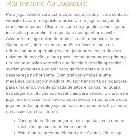
Rtp (retorno Ao Jogador):
Para jogar Aviator zero EstrelaBet, basta produzir uma conta no
website, fazer um depósito e procurar um jogo na seção de
crash video games. Clique no ícone do jogo electronic siga as
instruções para definir tua aposta e acompanhar o avião.
Aviator é um jogo online do modo “crash”, desenvolvido por
Spribe, que“ „oferece uma experiência única e cheia de
adrenalina para operating system jogadores. Inspirado zero
universo da aviação, o jogo possui como personagem primary
um pequeno avião vermelho que decola e desafia operating
system jogadores a coletar seus ganhos antes que ele
desapareça no horizonte. Com gráficos simples e uma
mecânica para jogo inovadora, Aviator transporta os jogadores
para uma emocionante jornada de altos e baixos, no qual a
estratégia e a intuição são essenciais para vencer. É claro, se el
jogo não existisse, não haveria esta revisão e não haveria este
jogo em todos operating system cassinos populares brasileiros
ou cassinos on the internet.
Você pode então começar a fazer apostas, seja uma ou
múltiplas apostas ao mesmo speed.
Esta é uma apresentação carry out Aviator, não o jogo