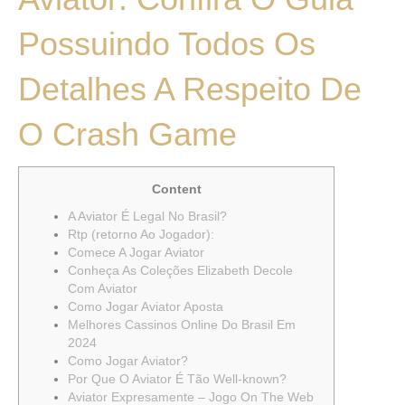
Possuindo Todos Os
Detalhes A Respeito De
O Crash Game
Content
A Aviator É Legal No Brasil?
Rtp (retorno Ao Jogador):
Comece A Jogar Aviator
Conheça As Coleções Elizabeth Decole
Com Aviator
Como Jogar Aviator Aposta
Melhores Cassinos Online Do Brasil Em
2024
Como Jogar Aviator?
Por Que O Aviator É Tão Well-known?
Aviator Expresamente – Jogo On The Web