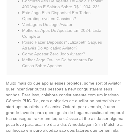
Concurso Afin De Agente De Apoio Escolar:
400 Vagas E Salário Sobre R$ 1 904, 23″
Este Jogo Está Disponível Em Todos
Operating-system Cassinos?
Vantagens Do Jogo Aviator
Melhores Apps De Apostas Em 2024: Lista
Completa
Posso Fazer Depósitos“ „Elizabeth Saques
Através Do Aplicativo Aviator?
Como Apostar Zero Jogo Aviator?
Melhor Jogo On-line Do Aeronauta De
Casas Sobre Apostas
Muito mais do que apoiar esses projetos, some sort of Aviator
quer incentivar outras pessoas a new conquistarem seus
sonhos. Para isso, colabora continuamente com um Instituto
Gênesis PUC-Rio, com o objetivo de auxiliar no patrocínio de
start-ups brasileiras. A camisa Oxford, por exemplo, é uma
grande favorita para quem gosta de boga masculina atemporal.
Ela consegue trazer um toque clássico at the ainda ser alguma
peça leve para usar no dia a dia. A modelagem Slim Match e a
confecção em puro algodão são dois fatores que tornam ela