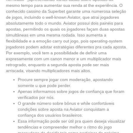
mesmo tempo para aumentar sua renda at the experiência. O
conhecido cassino da Superbet garante uma numerosa seleção
de jogos, incluindo o well-known Aviator, que atrai jogadores
absolutamente todo o mundo. Aviator possui dois painéis para
apostas, permitindo os quais os jogadores façam duas apostas
simultâneas em uma mesma rodada. Isso aumenta a
flexibilidade e a emoção carry out jogo, pois operating-system
jogadores podem adotar estratégias diferentes pra cada aposta.
Por exemplo, você tem a possibilidade de definir uma
expresamente com um canon menor e um multiplicador mais
retrogrado, enquanto a segunda aposta pode ser mais
arriscada, visando multiplicadores mais altos.
Procure sempre jogar com moderação, apostando
somente u que pode perder.
Apenas informamos sobre jogos de confiança que foram
verificados por nós.
O grande número sobre bônus e while confortáveis
condições sobre aposta na Aviator conquistam a
confiança dos usuários brasileiros.
Essa informação pode ser útil pra quem deseja visualizar
tendências e compreender melhor o ritmo do jogo