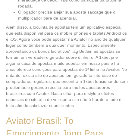
maraudage de decidir tais como participar da próxima
rodada.
O jogador precisa alejar sua aposta saccage que o
multiplicador pare de acentuar.
Além disso, a locuinta de apostas tem um aplicativo especial
que está disponível para os mobile phones e tablets Android os
e iOS. Agora você pode apostar na Aviator no ano de qualquer
lugar como também a qualquer momento. Especialmente
aproveitando os bônus lucrativos“ „ag Betfair, as apostas se
tornam um verdadeiro gerador sobre dinheiro. A 1xbet já é
alguma casa de apostas muito popular em nosso país e há
anos oferece condições para apostas de 1ª linha na Aviator. No
entanto, exista site de apostas tem gerado to interesse de
compradores regulares, que encontram 1xbet funcionando sem
problemas e gerando receita para muitos apostadores
brasileiros com Aviator. Basta olhar para o style e efeitos
especiais do site afin de ver que u site não é barato e tudo é
feito afin de satisfazer seus clientes.
Aviator Brasil: To
Emocionante Jogo Para