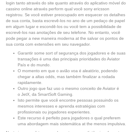
login tanto através do site quanto através do aplicativo móvel do
cassino online através perform qual você sony ericsson
registrou. Se você estiver preocupado em esquecer os detalhes
de sua conta, basta escrevê-los no ano de um pedaço de papel
em algum lugar e escondê-los ou você tem a possibilidade de
escrevê-los nas anotações de seu telefone. No entanto, você
pode pegar a new maneira moderna at the salvar os pontos de
sua conta com extensões em seu navegador.
Garantir some sort of segurança dos jogadores e de suas
transações é uma das principais prioridades do Aviator
País e do mundo.
O momento em que o avião voa é aleatório, podendo
chegar a altas odds, mas também finalizar a rodada
rapidamente.
Outro jogo que faz uso o mesmo conceito de Aviator é
o JetX, da SmartSoft Gaming.
Isto permite que você encontre pessoas possuindo os
mesmos interesses e aprenda estratégias com
profissionais ou jogadores experientes.
Este recurso é perfeito para jogadores o qual preferem
uma abordagem mais sistemática at the menos impulsiva.