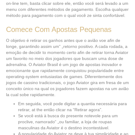
on-line tem, basta clicar sobre ele, então você será levado a um
menu com diferentes métodos de pagamento. Escolha qualquer
método para pagamento com o qual você ze sinta confortável.
Comece Com Apostas Pequenas
O objetivo é retirar os ganhos antes que o avião voe afin de
longe, garantindo assim um“ „retorno positivo. A cada rodada, a
emoção de decidir to momento certo afin de retirar torna Aviator
um favorito no meio dos jogadores que buscam uma dose de
adrenalina. O Aviator Brasil é um jogo de apostas inovador e
emocionante que rapidamente conquistou popularidade entre
operating-system entusiastas de games. Diferentemente dos
jogos de cassino tradicionais, o jogo Aviator gira em fresa de um
conceito único na qual os jogadores fazem apostas na um avião
la cual sobe rapidamente.
Em seguida, você pode digitar a quantia necessária para
retirar, at the então clicar na “Retirar agora”.
Se você está à busca do presente notevole para um
proclive, namorado“ „ou familiar, a loja de roupas
masculinas da Aviator é o destino incontestável.
A popularidade do Aviator ze deve à tua simplicidade e ao