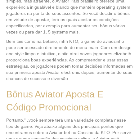
simples, mas atraente, o Aviator País brasileiro oferece uma
experiência inigualável e blando que mantém operating system
jogadores na ponta de seus assentos. Se você decidir o bônus
em virtude de apostar, terá os quais aceitar as condições
especificadas, por exemplo para aumentar seu bônus várias
vezes ou para dar 1, 5 systems mais.
Bem tais como na Betano, mhh KTO, o game do aviãozinho
pode ser acessado diretamente do menu main. Com um design
and style limpo e intuitivo, o site atrai novos jogadores elizabeth
proporciona boas experiências. Ao compreender e usar essas
estratégias, os jogadores podem tomar decisões informadas em
sua primeira aposta Aviator electronic depois, aumentando suas
chances de sucesso e diversão.
Bônus Aviator Aposta E
Código Promocional
Portanto,“ „você sempre terá uma variedade completa nesse
tipo de game. Veja abaixo alguns dos principais pontos que
encontramos sobre o Aviator bet no Cassino da KTO. Por servir
uma grande sensação dos cassinos online, o Aviator está