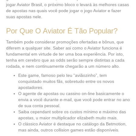
jogar Aviator Brasil, o próximo bloco o levará às melhores casas
de apostas nas quais você pode jogar o jogo Aviator e fazer
suas apostas nele.
Por Que O Aviator É Tão Popular?
Também pode considerar promoções ofertadas e bônus, que
diferem a qualquer site. Saber asi como o Aviator funciona é
fundamental em virtude de ter uma boa experiência. Por isto,
tenha em cerebro que as odds serão sempre distintas a cada
rodada, e nem continuamente chegarão a um número alto.
Este game, famoso pelo teu “aviãozinho”, tem
conquistado muitos fãs, sobretudo entre os novos
apostadores.
O agente de apostas ou cassino on-line basicamente o
envia a você durante e-mail, que você pode entrar no ano
de sua conta pessoal.
Saiba cependant sobre os custos mínimo e máximo das
apostas, u maior multiplicador elizabeth muito mais.
O clássico Aviator é destaque no catálogo da Betmotion,
mas ainda, outros collision games estão disponíveis.