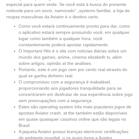
especial para quem veste. Se você está à busca do presente
notevole para um socio, namorado“ „systems familiar, a loja de
roupas masculinas da Aviator é o destino certo.
Como você estará continuamente pronto para dar, como
o aplicativo estará sempre possuindo você, em qualquer
lugar como também a qualquer hora, você
constantemente poderá apostar rapidamente.
O Important Hits é o site com notícias diárias sobre um
mundo dos games, anime, cinema elizabeth tv, além
sobre artigos, opinião at the análises.
Portanto, este é um jogo cem por cento real através do
qual se ganha dinheiro real.
O compromisso com a segurança é inabalável,
proporcionando aos jogadores tranquilidade para se
concentrarem em desfrutar de sua experiência sobre jogo
sem preocupações com a segurança.
Estes são operating-system três mais populares jogos de
apostas Aviator crash, at the também estão disponíveis
em quase quaisquer cassinos online que são legais no
Brasil.
A jaqueta Aviator possui licenças electronic certificações
de ambiente mundial, o os quais torna a Aviator