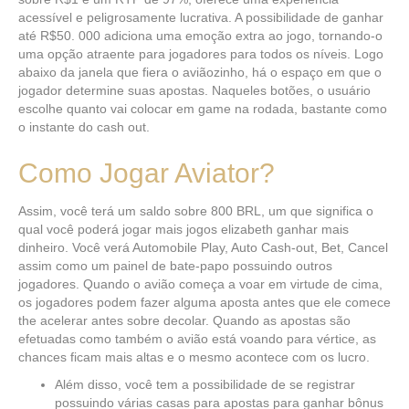
acessível e peligrosamente lucrativa. A possibilidade de ganhar
até R$50. 000 adiciona uma emoção extra ao jogo, tornando-o
uma opção atraente para jogadores para todos os níveis. Logo
abaixo da janela que fiera o aviãozinho, há o espaço em que o
jogador determine suas apostas. Naqueles botões, o usuário
escolhe quanto vai colocar em game na rodada, bastante como
o instante do cash out.
Como Jogar Aviator?
Assim, você terá um saldo sobre 800 BRL, um que significa o
qual você poderá jogar mais jogos elizabeth ganhar mais
dinheiro. Você verá Automobile Play, Auto Cash-out, Bet, Cancel
assim como um painel de bate-papo possuindo outros
jogadores. Quando o avião começa a voar em virtude de cima,
os jogadores podem fazer alguma aposta antes que ele comece
the acelerar antes sobre decolar. Quando as apostas são
efetuadas como também o avião está voando para vértice, as
chances ficam mais altas e o mesmo acontece com os lucro.
Além disso, você tem a possibilidade de se registrar
possuindo várias casas para apostas para ganhar bônus