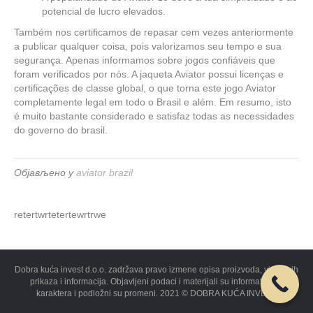
potencial de lucro elevados.
Também nos certificamos de repasar cem vezes anteriormente
a publicar qualquer coisa, pois valorizamos seu tempo e sua
segurança. Apenas informamos sobre jogos confiáveis que
foram verificados por nós. A jaqueta Aviator possui licenças e
certificações de classe global, o que torna este jogo Aviator
completamente legal em todo o Brasil e além. Em resumo, isto
é muito bastante considerado e satisfaz todas as necessidades
do governo do brasil.
Објављено у
aviator brazil
retertwrtetertewrtrwe
Dobra kuća invest d.o.o. zadržava pravo izmene opisa proizvoda, vizuelnih
prikaza i informacija. Objavljeni podaci i materijali su informativnog
karaktera i podložni su promeni. 2021 © DOBRA KUĆA INVEST