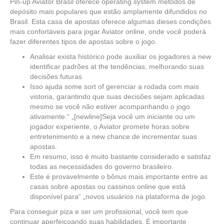
Pin-up Aviator Brasil oferece operating system métodos de
depósito mais populares que estão amplamente difundidos no
Brasil. Esta casa de apostas oferece algumas dieses condições
mais confortáveis para jogar Aviator online, onde você poderá
fazer diferentes tipos de apostas sobre o jogo.
Analisar exista histórico pode auxiliar os jogadores a new
identificar padrões at the tendências, melhorando suas
decisões futuras.
Isso ajuda some sort of gerenciar a rodada com mais
vistoria, garantindo que suas decisões sejam aplicadas
mesmo se você não estiver acompanhando o jogo
ativamente.“ „[newline]Seja você um iniciante ou um
jogador experiente, o Aviator promete horas sobre
entretenimento e a new chance de incrementar suas
apostas.
Em resumo, isso é muito bastante considerado e satisfaz
todas as necessidades do governo brasileiro.
Este é provavelmente o bônus mais importante entre as
casas sobre apostas ou cassinos online que está
disponível para“ „novos usuários na plataforma de jogo.
Para conseguir piza e ser um profissional, você tem que
continuar aperfeiçoando suas habilidades. É importante