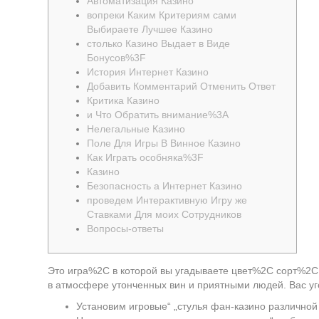
Автоматизация Казино
вопреки Каким Критериям сами
Выбираете Лучшее Казино
столько Казино Выдает в Виде
Бонусов%3F
История Интернет Казино
Добавить Комментарий Отменить Ответ
Критика Казино
и Что Обратить внимание%3A
Нелегальные Казино
Поле Для Игры В Винное Казино
Как Играть особняка%3F
Казино
Безопасность а Интернет Казино
проведем Интерактивную Игру же
Ставками Для моих Сотрудников
Вопросы-ответы
Это игра%2C в которой вы угадываете цвет%2C сорт%2C
в атмосфере утонченных вин и приятными людей. Вас уго
Установим игровые“ „стулья фан-казино различно