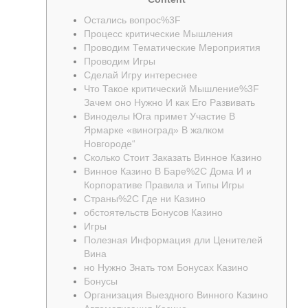
Остались вопрос%3F
Процесс критические Мышления
Проводим Тематические Мероприятия
Проводим Игры
Сделай Игру интереснее
Что Такое критический Мышление%3F
Зачем оно Нужно И как Его Развивать
Виноделы Юга примет Участие В
Ярмарке «виноград» В жалком
Новгороде“
Сколько Стоит Заказать Винное Казино
Винное Казино В Баре%2C Дома И и
Корпоративе Правила и Типы Игры
Страны%2C Где ни Казино
обстоятельств Бонусов Казино
Игры
Полезная Информация дли Ценителей
Вина
но Нужно Знать том Бонусах Казино
Бонусы
Организация Выездного Винного Казино