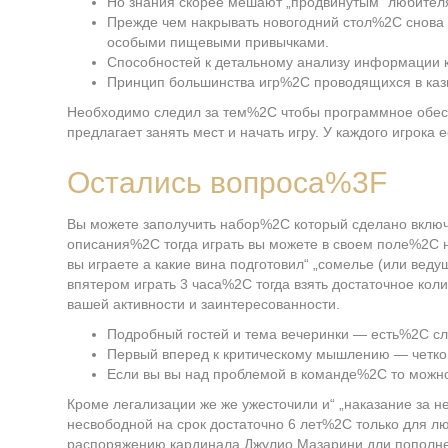
Но знания скорее мешают „продвинутым“ любител
Прежде чем накрывать новогодний стол%2C снова 
особыми пищевыми привычками.
Способностей к детальному анализу информации 
Принцип большинства игр%2C проводящихся в кази
Необходимо следил за тем%2C чтобы программное обесп
предлагает занять мест и начать игру. У каждого игрока
Остались вопроса%3F
Вы можете заполучить набор%2C который сделано включа
описания%2C тогда играть вы можете в своем поле%2C н
вы играете а какие вина подготовил“ „сомелье (или вед
впятером играть 3 часа%2C тогда взять достаточное ко
вашей активности и заинтересованности.
Подробный гостей и тема вечеринки — есть%2C с
Первый вперед к критическому мышлению — четко
Если вы вы над проблемой в команде%2C то можн
Кроме легализации же же ужесточили и“ „наказание за 
несвободной на срок достаточно 6 лет%2C только для л
распоряжению кардинала Джулио Мазарини дли пополнен