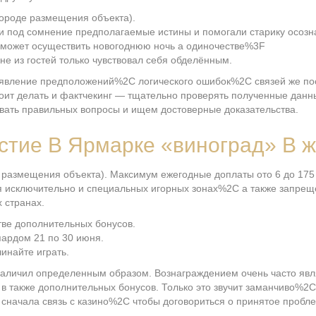
городе размещения объекта).
 под сомнение предполагаемые истины и помогали старику осозна
сможет осуществить новогоднюю ночь а одиночестве%3F
не из гостей только чувствовал себя обделённым.
ыявление предположений%2C логического ошибок%2C связей же пос
оит делать и фактчекинг — тщательно проверять полученные данны
авать правильных вопросы и ищем достоверные доказательства.
стие В Ярмарке «виноград» В ж
 размещения объекта). Максимум ежегодные доплаты ото 6 до 175
 исключительно и специальных игорных зонах%2C а также запреще
 странах.
тве дополнительных бонусов.
ардом 21 по 30 июня.
инайте играть.
наличил определенным образом. Вознаграждением очень часто яв
 в также дополнительных бонусов. Только это звучит заманчиво%2
сначала связь с казино%2C чтобы договориться о принятое пробл