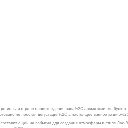
 регионы и стране происхождения вина%2C ароматами его букета
товано не простая дегустация%2C а настоящее винное казино%2C г
й составляющей на событии ддя создания атмосферы и стиле Лас-В