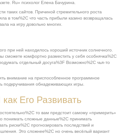
ете. Ru» психолог Елена Бачурина.
ти таких сайтов. Причиной стремительного роста
ояла в том%2C что часть прибыли казино возвращалась
ала на игру довольно многих.
ого при ней находилось хороший источник солнечного.
 вы сможете комфортно разместить у себя особнячка%2C
 продумать отдельный досуга%3F Возможно%2C чья-то
тить внимание на приспособленное программное
ть подкручивания обнадеживающих игры.
как Его Развивать
амостоятельно%2C то вам предстоит самому «примерить»
тро понимать сложные данные%2C принимать
ать риски%2C прогнозировать последствий и
ышления. Это сложнее%2C но очень весёлый вариант