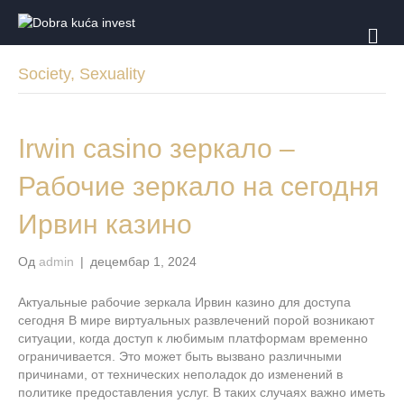
И
З
Б
Society, Sexuality
О
Р
Н
И
Irwin casino зеркало –
К
Рабочие зеркало на сегодня
Ирвин казино
Од
admin
|
децембар 1, 2024
Актуальные рабочие зеркала Ирвин казино для доступа
сегодня В мире виртуальных развлечений порой возникают
ситуации, когда доступ к любимым платформам временно
ограничивается. Это может быть вызвано различными
причинами, от технических неполадок до изменений в
политике предоставления услуг. В таких случаях важно иметь