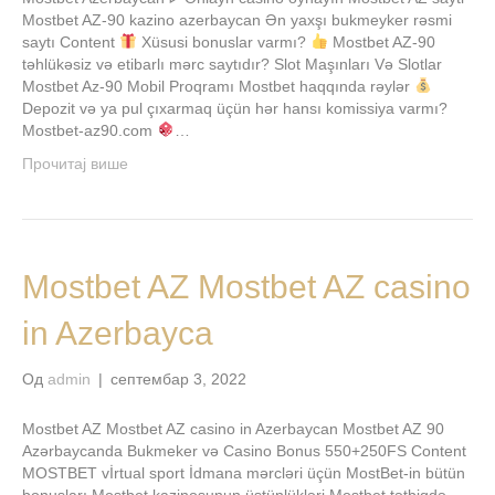
Mostbet AZ-90 kazino azerbaycan Ən yaxşı bukmeyker rəsmi
saytı Content
Xüsusi bonuslar varmı?
Mostbet AZ-90
təhlükəsiz və etibarlı mərc saytıdır? Slot Maşınları Və Slotlar
Mostbet Az-90 Mobil Proqramı Mostbet haqqında rəylər
Depozit və ya pul çıxarmaq üçün hər hansı komissiya varmı?
Mostbet-az90.com
…
Прочитај више
Mostbet AZ Mostbet AZ casino
in Azerbayca
Од
admin
|
септембар 3, 2022
Mostbet AZ Mostbet AZ casino in Azerbaycan Mostbet AZ 90
Azərbaycanda Bukmeker və Casino Bonus 550+250FS Content
MOSTBET vİrtual sport İdmana mərcləri üçün MostBet-in bütün