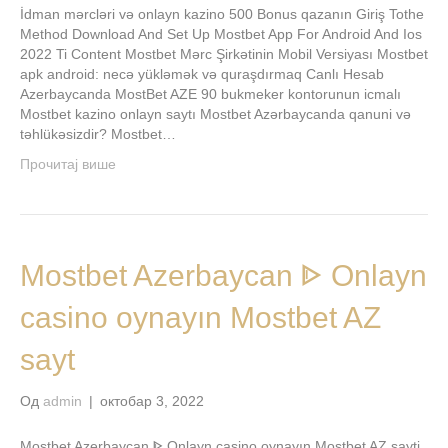
İdman mərcləri və onlayn kazino 500 Bonus qazanın Giriş Tothe
Method Download And Set Up Mostbet App For Android And Ios
2022 Ti Content Mostbet Mərc Şirkətinin Mobil Versiyası Mostbet
apk android: necə yükləmək və quraşdırmaq Canlı Hesab
Azerbaycanda MostBet AZE 90 bukmeker kontorunun icmalı
Mostbet kazino onlayn saytı Mostbet Azərbaycanda qanuni və
təhlükəsizdir? Mostbet…
Прочитај више
Mostbet Azerbaycan ᐈ Onlayn
casino oynayın Mostbet AZ
sayt
Од
admin
|
октобар 3, 2022
Mostbet Azerbaycan ᐈ Onlayn casino oynayın Mostbet AZ sayti