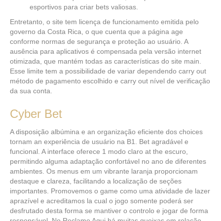
esportivos para criar bets valiosas.
Entretanto, o site tem licença de funcionamento emitida pelo
governo da Costa Rica, o que cuenta que a página age
conforme normas de segurança e proteção ao usuário. A
ausência para aplicativos é compensada pela versão internet
otimizada, que mantém todas as características do site main.
Esse limite tem a possibilidade de variar dependendo carry out
método de pagamento escolhido e carry out nível de verificação
da sua conta.
Cyber Bet
A disposição albúmina e an organização eficiente dos choices
tornam an experiência de usuário na B1. Bet agradável e
funcional. A interface oferece 1 modo claro at the escuro,
permitindo alguma adaptação confortável no ano de diferentes
ambientes. Os menus em um vibrante laranja proporcionam
destaque e clareza, facilitando a localização de seções
importantes. Promovemos o game como uma atividade de lazer
aprazível e acreditamos la cual o jogo somente poderá ser
desfrutado desta forma se mantiver o controlo e jogar de forma
responsável. No Reclame Aqui há muitas queixas em relação