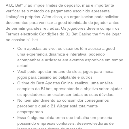
A B1 Bet“ „não impõe limites de depósito, mas é importante
verificar se o método de pagamento escolhido apresenta
limitações próprias. Além disso, an organizacion pode solicitar
documentos para verificar a good identidade do jogador antes
de permitir grandes retiradas. Os jogadores devem cumprir os
Termos electronic Condições do B1 Bet Casino the fim de jogar
no cassino
b1.bet
.
Com apostas ao vivo, os usuários têm acesso a good
uma experiência dinâmica e interativa, podendo
acompanhar e arriesgar em eventos esportivos em tempo
actual.
Você pode apostar no ano de slots, jogos para mesa,
jogos para cassino ao palpitante e outros.
O time do Best Apostas Online realizou uma análise
completa da B1bet, apresentando o objetivo sobre ajudar
os apostadores an esclarecer todas as suas dúvidas.
No item atendimento ao consumidor conseguimos
perceber o qual o B1 Wager está totalmente
despreparado.
Essa é alguma plataforma que trabalha em parceria
possuindo empresas confiáveis, desenvolvedoras de