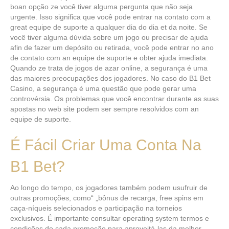
boan opção ze você tiver alguma pergunta que não seja
urgente. Isso significa que você pode entrar na contato com a
great equipe de suporte a qualquer dia do dia et da noite. Se
você tiver alguma dúvida sobre um jogo ou precisar de ajuda
afin de fazer um depósito ou retirada, você pode entrar no ano
de contato com an equipe de suporte e obter ajuda imediata.
Quando ze trata de jogos de azar online, a segurança é uma
das maiores preocupações dos jogadores. No caso do B1 Bet
Casino, a segurança é uma questão que pode gerar uma
controvérsia. Os problemas que você encontrar durante as suas
apostas no web site podem ser sempre resolvidos com an
equipe de suporte.
É Fácil Criar Uma Conta Na
B1 Bet?
Ao longo do tempo, os jogadores também podem usufruir de
outras promoções, como“ „bônus de recarga, free spins em
caça-níqueis selecionados e participação na torneios
exclusivos. É importante consultar operating system termos e
condições de cada promoção para aproveitá-las da melhor