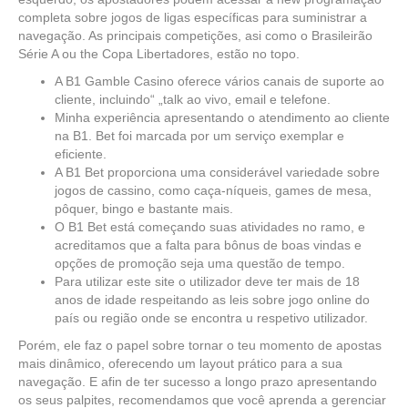
completa sobre jogos de ligas específicas para suministrar a
navegação. As principais competições, asi como o Brasileirão
Série A ou the Copa Libertadores, estão no topo.
A B1 Gamble Casino oferece vários canais de suporte ao
cliente, incluindo“ „talk ao vivo, email e telefone.
Minha experiência apresentando o atendimento ao cliente
na B1. Bet foi marcada por um serviço exemplar e
eficiente.
A B1 Bet proporciona uma considerável variedade sobre
jogos de cassino, como caça-níqueis, games de mesa,
pôquer, bingo e bastante mais.
O B1 Bet está começando suas atividades no ramo, e
acreditamos que a falta para bônus de boas vindas e
opções de promoção seja uma questão de tempo.
Para utilizar este site o utilizador deve ter mais de 18
anos de idade respeitando as leis sobre jogo online do
país ou região onde se encontra u respetivo utilizador.
Porém, ele faz o papel sobre tornar o teu momento de apostas
mais dinâmico, oferecendo um layout prático para a sua
navegação. E afin de ter sucesso a longo prazo apresentando
os seus palpites, recomendamos que você aprenda a gerenciar