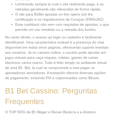
Lembrando sempre la cual o site realmente paga, e as
retiradas geralmente são oferecidas de forma rápida.
O site para B1Bet apostas on-line opera sob the
certificação e os regulamentos de Curaçao (#365/JAZ).
Esse cashback não vem com requisitos de apostas, u que
permite um uso imediato ou a retirada dos fundos.
No canto direito, o acesso ao login ou cadastro é facilmente
identificável. Uma característica notável é a presença do chat
disponível em todas since páginas, oferecendo suporte imediato
aos usuários. Já no cassino online, o usuário pode apostar em
jogos virtuais para caça-níqueis, roletas, games de cartas
electronic vários outros. Tudo é feito simply no ambiente virtual
de uma B1. Bet, la cual se compromete a new pagar os
apostadores vencedores. A trampolín oferece diversas opções
de pagamento, incluindo PIX e criptomoedas como Bitcoin.
B1 Bet Cassino: Perguntas
Frequentes
O TOP DOG da B1 Wager é Renan Bezerra e a diretora