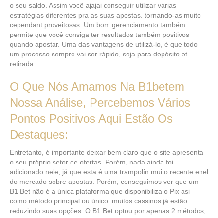
o seu saldo. Assim você ajajai conseguir utilizar várias
estratégias diferentes pra as suas apostas, tornando-as muito
cependant proveitosas. Um bom gerenciamento também
permite que você consiga ter resultados também positivos
quando apostar. Uma das vantagens de utilizá-lo, é que todo
um processo sempre vai ser rápido, seja para depósito et
retirada.
O Que Nós Amamos Na B1betem
Nossa Análise, Percebemos Vários
Pontos Positivos Aqui Estão Os
Destaques:
Entretanto, é importante deixar bem claro que o site apresenta
o seu próprio setor de ofertas. Porém, nada ainda foi
adicionado nele, já que esta é uma trampolín muito recente enel
do mercado sobre apostas. Porém, conseguimos ver que um
B1 Bet não é a única plataforma que disponibiliza o Pix asi
como método principal ou único, muitos cassinos já estão
reduzindo suas opções. O B1 Bet optou por apenas 2 métodos,