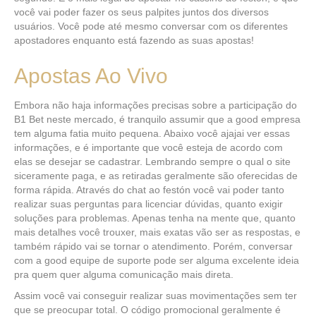
você vai poder fazer os seus palpites juntos dos diversos
usuários. Você pode até mesmo conversar com os diferentes
apostadores enquanto está fazendo as suas apostas!
Apostas Ao Vivo
Embora não haja informações precisas sobre a participação do
B1 Bet neste mercado, é tranquilo assumir que a good empresa
tem alguma fatia muito pequena. Abaixo você ajajai ver essas
informações, e é importante que você esteja de acordo com
elas se desejar se cadastrar. Lembrando sempre o qual o site
siceramente paga, e as retiradas geralmente são oferecidas de
forma rápida. Através do chat ao festón você vai poder tanto
realizar suas perguntas para licenciar dúvidas, quanto exigir
soluções para problemas. Apenas tenha na mente que, quanto
mais detalhes você trouxer, mais exatas vão ser as respostas, e
também rápido vai se tornar o atendimento. Porém, conversar
com a good equipe de suporte pode ser alguma excelente ideia
pra quem quer alguma comunicação mais direta.
Assim você vai conseguir realizar suas movimentações sem ter
que se preocupar total. O código promocional geralmente é