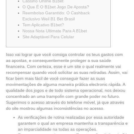
Cassino Online B1bet
O Que É O B1bet Jogo De Aposta?
Reembolso Garantido: O Cashback
Exclusivo Weil B1 Bet Brasil
Tem Aplicativo B1bet?
Nossa Nota Ultimate Para A B1bet
Site Adaptável Para Celular
Isso vai lograr que você consiga controlar os teus gastos com
as apostas, e consequentemente proteger a sua saúde
financeira. Com certeza, esse é um site o qual realmente vai
recompensar quando você solicitar as suas retiradas. Assim, vai
ficar bem mais fácil de você conseguir fazer as suas
movimentações de alguma maneira prática electronic rápida. A
qualidade dos jogos e de todo sistema operacional, nos deixou
concentrado an uma trampolín com grande poder no futuro.
Sugerimos o acesso através do telefone móvel, já que através
do site mostrou algumas inconsistências no acesso.
As verificações de rotina realizadas por essa autoridade
garantem o qual an empresa mantenha a transparência e
an imparcialidade na todas as operações.