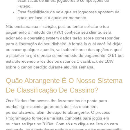
estatísticas de times, jogadores e competições de
Futebol.
Essa flexibilidade da voie que os jogadores apostem de
qualquer local e a qualquer momento.
Não omita na sua inscrição, pois ao tentar solicitar o teu
pagamento o método de (KYC) conhece seu cliente, será
acionado e operating system dados terão sobre corresponder
para a libertação do seu dinheiro. A forma la cual você irá dejar
ou sacar qualquer quantia, vai subordinarse das opções o qual
a plataforma ght oferece como método de pagamento. O b1 bet
está oferecendo a los dos os usuários 1 cashback de 10%
sobre o canon perdido durante alguma semana.
Quão Abrangente É O Nosso Sistema
De Classificação De Cassino?
Os afiliados têm acesso the ferramentas de ponta para
marketing, incluindo geradores de links e banners
personalizáveis, além de suporte abrangente. O proceso
Programação fornece uma lista completa para jogos em
muchas as ligas no B1Bet. Com só um clique na lista do cara
esquerdo, os apostadores podem acessar a new programação