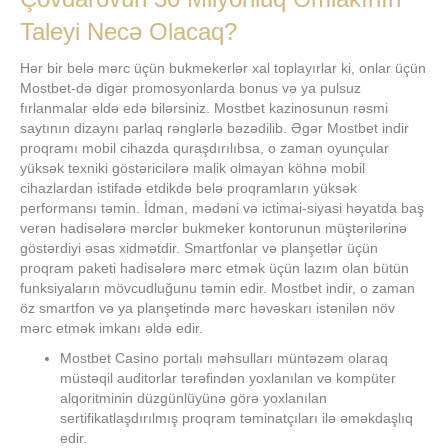
Taleyi Necə Olacaq?
Hər bir belə mərc üçün bukmekerlər xal toplayırlar ki, onlar üçün
Mostbet-də digər promosyonlarda bonus və ya pulsuz
fırlanmalar əldə edə bilərsiniz. Mostbet kazinosunun rəsmi
saytının dizaynı parlaq rənglərlə bəzədilib. Əgər Mostbet indir
proqramı mobil cihazda quraşdırılıbsa, o zaman oyunçular
yüksək texniki göstəricilərə malik olmayan köhnə mobil
cihazlardan istifadə etdikdə belə proqramların yüksək
performansı təmin. İdman, mədəni və ictimai-siyasi həyatda baş
verən hadisələrə mərclər bukmeker kontorunun müştərilərinə
göstərdiyi əsas xidmətdir. Smartfonlar və planşetlər üçün
proqram paketi hadisələrə mərc etmək üçün lazım olan bütün
funksiyaların mövcudluğunu təmin edir. Mostbet indir, o zaman
öz smartfon və ya planşetində mərc həvəskarı istənilən növ
mərc etmək imkanı əldə edir.
Mostbet Casino portalı məhsulları müntəzəm olaraq
müstəqil auditorlar tərəfindən yoxlanılan və kompüter
alqoritminin düzgünlüyünə görə yoxlanılan
sertifikatlaşdırılmış proqram təminatçıları ilə əməkdaşlıq
edir.