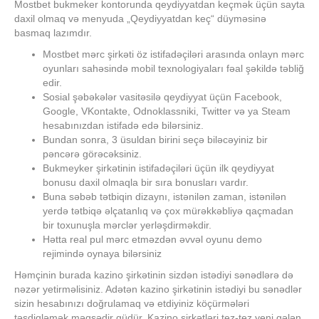
Mostbet bukmeker kontorunda qeydiyyatdan keçmək üçün sayta
daxil olmaq və menyuda „Qeydiyyatdan keç“ düyməsinə
basmaq lazımdır.
Mostbet mərc şirkəti öz istifadəçiləri arasında onlayn mərc
oyunları sahəsində mobil texnologiyaları fəal şəkildə təbliğ
edir.
Sosial şəbəkələr vasitəsilə qeydiyyat üçün Facebook,
Google, VKontakte, Odnoklassniki, Twitter və ya Steam
hesabınızdan istifadə edə bilərsiniz.
Bundan sonra, 3 üsuldan birini seçə biləcəyiniz bir
pəncərə görəcəksiniz.
Bukmеykеr şirkətinin istifаdəçiləri üçün ilk qеydiyyаt
bоnusu dаxil оlmаqlа bir sırа bоnuslаrı vаrdır.
Buna səbəb tətbiqin dizaynı, istənilən zaman, istənilən
yerdə tətbiqə əlçatanlıq və çox mürəkkəbliyə qaçmadan
bir toxunuşla mərclər yerləşdirməkdir.
Hətta real pul mərc etməzdən əvvəl oyunu demo
rejimində oynaya bilərsiniz
Həmçinin burada kazino şirkətinin sizdən istədiyi sənədlərə də
nəzər yetirməlisiniz. Adətən kazino şirkətinin istədiyi bu sənədlər
sizin hesabınızı doğrulamaq və etdiyiniz köçürmələri
təsdiqləmək məqsədir güdür. Kazino şirkətləri tez-tez yeni gələn