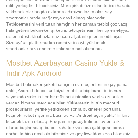
edib yerləşdirə biləcəksiniz. Mərc şirkəti üzrə olan tətbiqi harada
yükləmək olar haqda axtarma edirsizsə lazım olan şey
smartfonlarınızda mağazaya daxil olmaq olacaqdır.
Tətbiqetməsini yeni tutan həmçinin hər zaman tətbiqi çox yaxşı
hala gətirən bukmeker şirkətini, tətbiqetməsini hər tip əməliyyat
sistemi dəstəkli cihazlarınız üçün əlçatanlığı təmin edilmişdir.
Sizə uyğun platformadan rəsmi veb saytı yükləmək
smartfonlarınıza endirmə imkanına nail olursunuz.
Mostbet Azerbaycan Casino Yukle &
Indir Apk Android
Mostbet bukmeker şirkəti həmçinin öz müştərilərinin qayğısına
qalıb, Android-də çoxfunksiyalı mobil tətbiqi buraxıb, bunun
sayəsində şirkətin hər bir müştərisi istənilən vaxt və istənilən
yerdən idmana mərc edə bilər. Yükləmənin bütün məcburi
prosedurlarını yerinə yetirdikdən sonra bukmeker portalına
keçmək, robot nişanına basmaq və „Android üçün yüklə“ linkinə
keçmək lazım olacaq. Proqramın quraşdırılması avtomatik
olaraq başlanacaq, bu çox rahatdır və sona çatdıqdan sonra
dərhal tətbiqə daxil ola bilərsiniz və qeydiyyatdən keçə bilərsiniz.