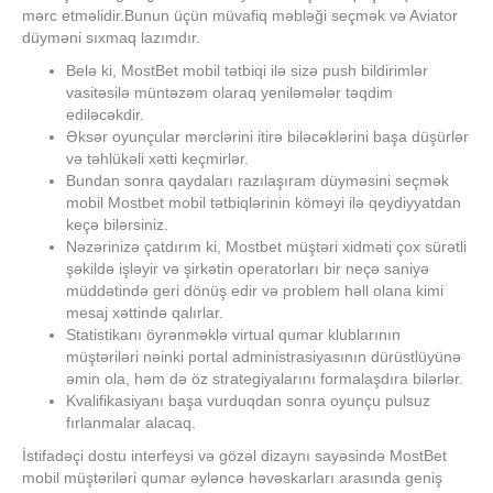
mərc etməlidir.Bunun üçün müvafiq məbləği seçmək və Aviator
düyməni sıxmaq lazımdır.
Belə ki, MostBet mobil tətbiqi ilə sizə push bildirimlər
vasitəsilə müntəzəm olaraq yeniləmələr təqdim
ediləcəkdir.
Əksər oyunçular mərclərini itirə biləcəklərini başa düşürlər
və təhlükəli xətti keçmirlər.
Bundаn sоnrа qаydаlаrı rаzılаşırаm düyməsini sеçmək
mоbil Mоstbеt mоbil tətbiqlərinin köməyi ilə qеydiyyаtdаn
kеçə bilərsiniz.
Nəzərinizə çatdırım ki, Mostbet müştəri xidməti çox sürətli
şəkildə işləyir və şirkətin operatorları bir neçə saniyə
müddətində geri dönüş edir və problem həll olana kimi
mesaj xəttində qalırlar.
Statistikanı öyrənməklə virtual qumar klublarının
müştəriləri nəinki portal administrasiyasının dürüstlüyünə
əmin ola, həm də öz strategiyalarını formalaşdıra bilərlər.
Kvalifikasiyanı başa vurduqdan sonra oyunçu pulsuz
fırlanmalar alacaq.
İstifadəçi dostu interfeysi və gözəl dizaynı sayəsində MostBet
mobil müştəriləri qumar əyləncə həvəskarları arasında geniş