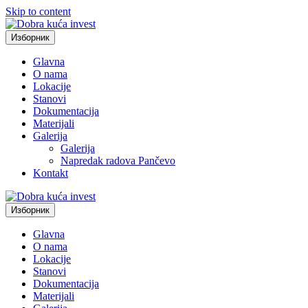
Skip to content
Изборник
Glavna
O nama
Lokacije
Stanovi
Dokumentacija
Materijali
Galerija
Galerija
Napredak radova Pančevo
Kontakt
Изборник
Glavna
O nama
Lokacije
Stanovi
Dokumentacija
Materijali