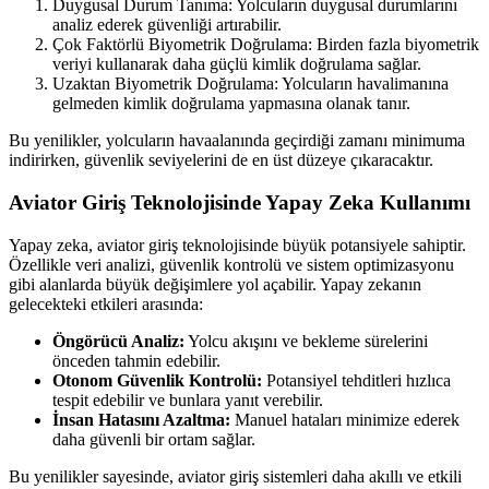
Duygusal Durum Tanıma: Yolcuların duygusal durumlarını
analiz ederek güvenliği artırabilir.
Çok Faktörlü Biyometrik Doğrulama: Birden fazla biyometrik
veriyi kullanarak daha güçlü kimlik doğrulama sağlar.
Uzaktan Biyometrik Doğrulama: Yolcuların havalimanına
gelmeden kimlik doğrulama yapmasına olanak tanır.
Bu yenilikler, yolcuların havaalanında geçirdiği zamanı minimuma
indirirken, güvenlik seviyelerini de en üst düzeye çıkaracaktır.
Aviator Giriş Teknolojisinde Yapay Zeka Kullanımı
Yapay zeka, aviator giriş teknolojisinde büyük potansiyele sahiptir.
Özellikle veri analizi, güvenlik kontrolü ve sistem optimizasyonu
gibi alanlarda büyük değişimlere yol açabilir. Yapay zekanın
gelecekteki etkileri arasında:
Öngörücü Analiz:
Yolcu akışını ve bekleme sürelerini
önceden tahmin edebilir.
Otonom Güvenlik Kontrolü:
Potansiyel tehditleri hızlıca
tespit edebilir ve bunlara yanıt verebilir.
İnsan Hatasını Azaltma:
Manuel hataları minimize ederek
daha güvenli bir ortam sağlar.
Bu yenilikler sayesinde, aviator giriş sistemleri daha akıllı ve etkili