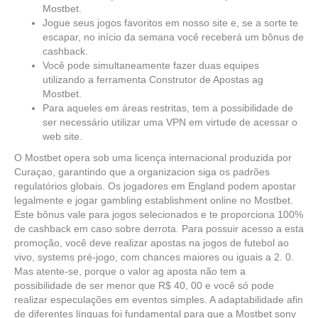
Mostbet.
Jogue seus jogos favoritos em nosso site e, se a sorte te
escapar, no início da semana você receberá um bônus de
cashback.
Você pode simultaneamente fazer duas equipes
utilizando a ferramenta Construtor de Apostas ag
Mostbet.
Para aqueles em áreas restritas, tem a possibilidade de
ser necessário utilizar uma VPN em virtude de acessar o
web site.
O Mostbet opera sob uma licença internacional produzida por
Curaçao, garantindo que a organizacion siga os padrões
regulatórios globais. Os jogadores em England podem apostar
legalmente e jogar gambling establishment online no Mostbet.
Este bônus vale para jogos selecionados e te proporciona 100%
de cashback em caso sobre derrota. Para possuir acesso a esta
promoção, você deve realizar apostas na jogos de futebol ao
vivo, systems pré-jogo, com chances maiores ou iguais a 2. 0.
Mas atente-se, porque o valor ag aposta não tem a
possibilidade de ser menor que R$ 40, 00 e você só pode
realizar especulações em eventos simples. A adaptabilidade afin
de diferentes línguas foi fundamental para que a Mostbet sony