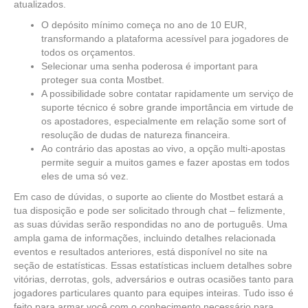
atualizados.
O depósito mínimo começa no ano de 10 EUR,
transformando a plataforma acessível para jogadores de
todos os orçamentos.
Selecionar uma senha poderosa é important para
proteger sua conta Mostbet.
A possibilidade sobre contatar rapidamente um serviço de
suporte técnico é sobre grande importância em virtude de
os apostadores, especialmente em relação some sort of
resolução de dudas de natureza financeira.
Ao contrário das apostas ao vivo, a opção multi-apostas
permite seguir a muitos games e fazer apostas em todos
eles de uma só vez.
Em caso de dúvidas, o suporte ao cliente do Mostbet estará a
tua disposição e pode ser solicitado through chat – felizmente,
as suas dúvidas serão respondidas no ano de português. Uma
ampla gama de informações, incluindo detalhes relacionada
eventos e resultados anteriores, está disponível no site na
seção de estatísticas. Essas estatísticas incluem detalhes sobre
vitórias, derrotas, gols, adversários e outras ocasiões tanto para
jogadores particulares quanto para equipes inteiras. Tudo isso é
feito para armar você com o conhecimento necessário para