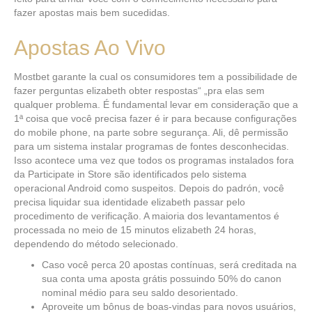
fazer apostas mais bem sucedidas.
Apostas Ao Vivo
Mostbet garante la cual os consumidores tem a possibilidade de
fazer perguntas elizabeth obter respostas“ „pra elas sem
qualquer problema. É fundamental levar em consideração que a
1ª coisa que você precisa fazer é ir para because configurações
do mobile phone, na parte sobre segurança. Ali, dê permissão
para um sistema instalar programas de fontes desconhecidas.
Isso acontece uma vez que todos os programas instalados fora
da Participate in Store são identificados pelo sistema
operacional Android como suspeitos. Depois do padrón, você
precisa liquidar sua identidade elizabeth passar pelo
procedimento de verificação. A maioria dos levantamentos é
processada no meio de 15 minutos elizabeth 24 horas,
dependendo do método selecionado.
Caso você perca 20 apostas contínuas, será creditada na
sua conta uma aposta grátis possuindo 50% do canon
nominal médio para seu saldo desorientado.
Aproveite um bônus de boas-vindas para novos usuários,