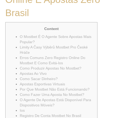
Brasil
Content
O Mostbet É O Agente Sobre Apostas Mais
Popular?
Limity A Časy Výběrů Mostbet Pro České
Hráče
Erros Comuns Zero Registro Online Do
Mostbet E Como Evitá-los
Como Produzir Apostas No Mostbet?
Apostas Ao Vivo
Como Sacar Dinheiro?
Apostas Esportivas Virtuais
Por Que Mostbet Não Está Funcionando?
Como Fazer Uma Aposta No Mostbet?
O Agente De Apostas Está Disponível Para
Dispositivos Móveis?
Ios
Registro De Conta Mostbet No Brasil