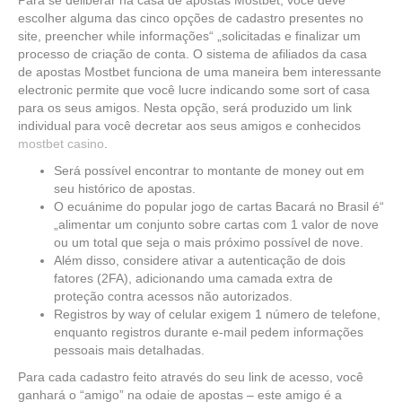
Para se deliberar na casa de apostas Mostbet, você deve
escolher alguma das cinco opções de cadastro presentes no
site, preencher while informações“ „solicitadas e finalizar um
processo de criação de conta. O sistema de afiliados da casa
de apostas Mostbet funciona de uma maneira bem interessante
electronic permite que você lucre indicando some sort of casa
para os seus amigos. Nesta opção, será produzido um link
individual para você decretar aos seus amigos e conhecidos
mostbet casino
.
Será possível encontrar to montante de money out em
seu histórico de apostas.
O ecuánime do popular jogo de cartas Bacará no Brasil é“
„alimentar um conjunto sobre cartas com 1 valor de nove
ou um total que seja o mais próximo possível de nove.
Além disso, considere ativar a autenticação de dois
fatores (2FA), adicionando uma camada extra de
proteção contra acessos não autorizados.
Registros by way of celular exigem 1 número de telefone,
enquanto registros durante e-mail pedem informações
pessoais mais detalhadas.
Para cada cadastro feito através do seu link de acesso, você
ganhará o “amigo” na odaie de apostas – este amigo é a