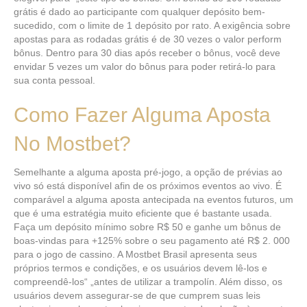
grátis é dado ao participante com qualquer depósito bem-
sucedido, com o limite de 1 depósito por rato. A exigência sobre
apostas para as rodadas grátis é de 30 vezes o valor perform
bônus. Dentro para 30 dias após receber o bônus, você deve
envidar 5 vezes um valor do bônus para poder retirá-lo para
sua conta pessoal.
Como Fazer Alguma Aposta
No Mostbet?
Semelhante a alguma aposta pré-jogo, a opção de prévias ao
vivo só está disponível afin de os próximos eventos ao vivo. É
comparável a alguma aposta antecipada na eventos futuros, um
que é uma estratégia muito eficiente que é bastante usada.
Faça um depósito mínimo sobre R$ 50 e ganhe um bônus de
boas-vindas para +125% sobre o seu pagamento até R$ 2. 000
para o jogo de cassino. A Mostbet Brasil apresenta seus
próprios termos e condições, e os usuários devem lê-los e
compreendê-los“ „antes de utilizar a trampolín. Além disso, os
usuários devem assegurar-se de que cumprem suas leis