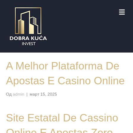
И
З
Б
О
Р
Н
И
К
A Melhor Plataforma De
Apostas E Casino Online
Од
admin
|
март 15, 2025
Site Estatal De Cassino
Online E Apostas Zero