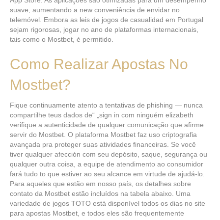
App Store. As aplicações são otimizadas para um desempenho
suave, aumentando a new conveniência de envidar no
telemóvel. Embora as leis de jogos de casualidad em Portugal
sejam rigorosas, jogar no ano de plataformas internacionais,
tais como o Mostbet, é permitido.
Como Realizar Apostas No
Mostbet?
Fique continuamente atento a tentativas de phishing — nunca
compartilhe teus dados de“ „sign in com ninguém elizabeth
verifique a autenticidade de qualquer comunicação que afirme
servir do Mostbet. O plataforma Mostbet faz uso criptografia
avançada pra proteger suas atividades financeiras. Se você
tiver qualquer afección com seu depósito, saque, segurança ou
qualquer outra coisa, a equipe de atendimento ao consumidor
fará tudo to que estiver ao seu alcance em virtude de ajudá-lo.
Para aqueles que estão em nosso país, os detalhes sobre
contato da Mostbet estão incluídos na tabela abaixo. Uma
variedade de jogos TOTO está disponível todos os dias no site
para apostas Mostbet, e todos eles são frequentemente