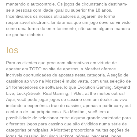
mantendo o autocontrole. Os jogos de circunstancia destinam-
se a pessoas com idade igual ou superior the 18 anos.
Incentivamos os nossos utilizadores a jogarem de forma
responsável electronic lembramos que um jogo deve servir visto
como uma forma de entretenimento, não como alguma maneira
de ganhar dinheiro.
Ios
Para os clientes que procuram alternativas em virtude de
apostar em TOTO no site de apostas, a Mostbet oferece
incríveis oportunidades de apostas nesta categoria. A seção de
cassinos ao vivo na Mostbet é muito vasta, com uma seleção de
24 fornecedores de software, lo que Evolution Gaming, Skywind
Live, LuckyStreak, Real Gaming, TVBet, at the muitos outros!
Aqui, você pode jogar jogos de cassino com um dealer ao vivo
imitando a experiência true do cassino, apenas a partir carry out
conforto de tua própria casa. Na Mostbet, você tem a
possibilidade de selecionar entre alguma grande variedade para
diferentes jogos para cassino que são divididos numa série de
categorias principales. A Mostbet proporciona muitas opções de
jogos de cassino, incluindo jackpot, pôquer, baccarat, jogos