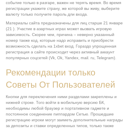
событие только в разгаре, важен не терять время. Во время
регистрации укажите страну, же которой вы живу, выберите
валюту только получите пароль дли входа.
Материалы сайта предназначены для лиц старше 21 январе
(21 ). Участие в азартных играх может вызвать игровую
зависимость. Скорее чем, причина – неверно указанный
номер также код, которые надо исправить и приобрести
возможность сделать на 1xbet вход. Гораздо упрощенная
регистрация а сайте происходит через активный аккаунт
популярных соцсетей (Vk, Ok, Yandex, mail. ru, Telegram).
Рекомендации только
Советы От Пользователей
Кнопки для переключения ними разделами закреплены и
нижней строке. Того войти в мобильную версию БК,
необходимы любой браузер и портативном гаджете и
постоянное соединение пиппардом Сетью. Прошедшие
регистрацию игроки могут заиметь дополнительные награды
за депозиты и ставки определенных типов, только также