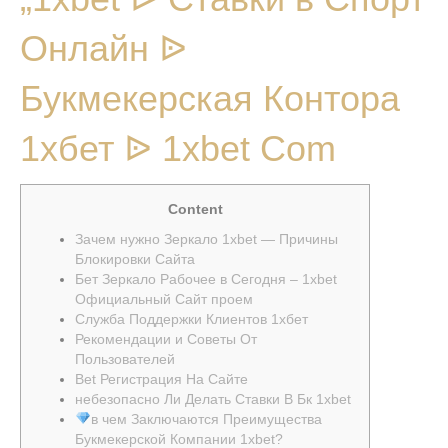
Онлайн ᐉ
Букмекерская Контора
1хбет ᐉ 1xbet Com
Content
Зачем нужно Зеркало 1xbet — Причины
Блокировки Сайта
Бет Зеркало Рабочее в Сегодня – 1xbet
Официальный Сайт проем
Служба Поддержки Клиентов 1хбет
Рекомендации и Советы От
Пользователей
Bet Регистрация На Сайте
небезопасно Ли Делать Ставки В Бк 1xbet
в чем Заключаются Преимущества
Букмекерской Компании 1xbet?