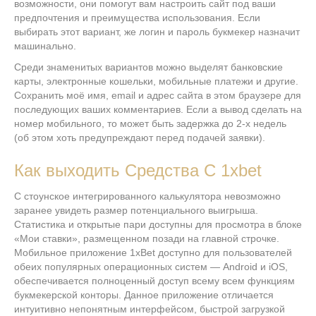
возможности, они помогут вам настроить сайт под ваши
предпочтения и преимущества использования. Если
выбирать этот вариант, же логин и пароль букмекер назначит
машинально.
Среди знаменитых вариантов можно выделят банковские
карты, электронные кошельки, мобильные платежи и другие.
Сохранить моё имя, email и адрес сайта в этом браузере для
последующих ваших комментариев. Если а вывод сделать на
номер мобильного, то может быть задержка до 2-х недель
(об этом хоть предупреждают перед подачей заявки).
Как выходить Средства С 1xbet
С стоунское интегрированного калькулятора невозможно
заранее увидеть размер потенциального выигрыша.
Статистика и открытые пари доступны для просмотра в блоке
«Мои ставки», размещенном позади на главной строчке.
Мобильное приложение 1xBet доступно для пользователей
обеих популярных операционных систем — Android и iOS,
обеспечивается полноценный доступ всему всем функциям
букмекерской конторы. Данное приложение отличается
интуитивно непонятным интерфейсом, быстрой загрузкой