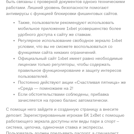
быть связаны с проверкой документов одноиз техническими
работами. Лишний уровень безопасности помогают
антивирусы с функцией блокировки фишинговых сайтов.
Также, пользователи рекомендуют использовать
мобильное приложение 1xbet усовершенство более
удобного доступа к сайту же ставкам.
Регулярное использование свободное зеркало 1xbet
условии, что вы не сможете воспользоваться со
функциями сайта никаких ограничений.
Официальный сайт 1xbet имеет равно необходимые
лицензии только регуляторы, чтобы содержать
правильное функционирование и защиту интересов
пользователей.
Постоянно действуют акции «Счастливая пятница» же
«Среда — помножаем на 2!
Если обстоятельствами соблюдены, прибавка
зачисляется на промо баланс автоматически.
С помощи него зайдите и созданную страницу а внесите
депозит. Зарегистрированным игрокам БК 1xBet с помощью
работающего зеркала доступны или виды пари а спорт –
система, цепочка, одиночная ставка и экспрессы.
Пользователь должен предъявить паспорт, а специалист