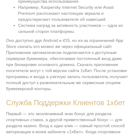
преимущества использования.
Например, Kaspersky Internet Security или Avast
Premium распознают настоящие зеркала и
предостерегают пользователя об нависшей.
Система наград за активность участников — одна из
сильной сторон платформы.
Оно доступно ддя Android и iOS, но из-за ограничений App
Store скачать его можно же через официальный сайт.
Приложение автоматически подключается к доступным
серверам букмекера, обеспечивая постоянный вход даже
при блокировке основного домена. Скачать приложение
посетители могут с той версии сайта 1хБет. После установки
программы и входа а учетную запись пользователь получает
полный доступ к развлекательным же сервисным опциям
букмекерской конторы.
Служба Поддержки Клиентов 1хбет
Первый — это эксклюзивный знак бонус для раздела
спортивных ставок, а другой приветственный бонус — для
раздела казино. Вход а один клик — самый простой способ
авторизации в моем кабинете «1xБет». Когда спортивное