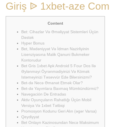
Giriş ᐉ 1xbet-aze Com
Content
Bet: Cihazlar Və Əməliyyat Sistemləri Üçün
Dəstək
Hyper Bonus
Bet, Mədəniyyət Və İdman Nazirliyinin
Lisenziyasına Malik Qanuni Bukmeker
Kontorudur
Bet Gris 1xbet Apk Android 5 Four Dos Ilə
Əylənməyi Öyrənmədiyinizi Və Kömək
Istəməyinizi Təsəvvür Edə Bilərsinizmi?
Bet-də Necə Əmanət Etmək Olar?
Bet-də Yayımlara Baxmaq Mümkündürmü?
Navegación De Entradas
Aktiv Oyunçuların Rahatlığı Üçün Mobil
Versiya Və 1xbet Tətbiqi
Promosyon Kodunu Geri Alın (əgər Varsa)
Qeydiyyat
Bet Onlayn Kazinosundan Necə Maksimum