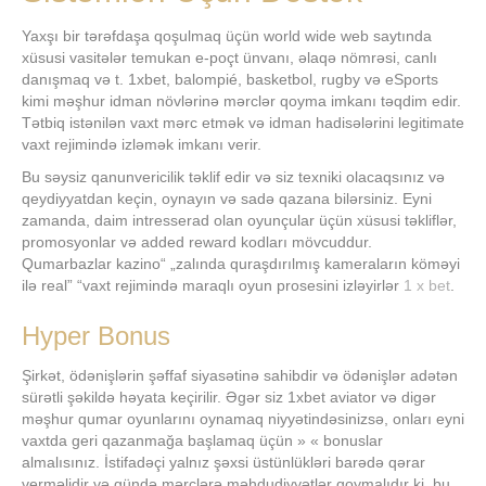
Yaxşı bir tərəfdaşa qoşulmaq üçün world wide web saytında
xüsusi vasitələr temukan e-poçt ünvanı, əlaqə nömrəsi, canlı
danışmaq və t. 1xbet, balompié, basketbol, rugby və eSports
kimi məşhur idman növlərinə mərclər qoyma imkanı təqdim edir.
Tətbiq istənilən vaxt mərc etmək və idman hadisələrini legitimate
vaxt rejimində izləmək imkanı verir.
Bu səysiz qanunvericilik təklif edir və siz texniki olacaqsınız və
qeydiyyatdan keçin, oynayın və sadə qazana bilərsiniz. Eyni
zamanda, daim intresserad olan oyunçular üçün xüsusi təkliflər,
promosyonlar və added reward kodları mövcuddur.
Qumarbazlar kazino“ „zalında quraşdırılmış kameraların köməyi
ilə real” “vaxt rejimində maraqlı oyun prosesini izləyirlər
1 x bet
.
Hyper Bonus
Şirkət, ödənişlərin şəffaf siyasətinə sahibdir və ödənişlər adətən
sürətli şəkildə həyata keçirilir. Əgər siz 1xbet aviator və digər
məşhur qumar oyunlarını oynamaq niyyətindəsinizsə, onları eyni
vaxtda geri qazanmağa başlamaq üçün » « bonuslar
almalısınız. İstifadəçi yalnız şəxsi üstünlükləri barədə qərar
verməlidir və gündə mərclərə məhdudiyyətlər qoymalıdır ki, bu