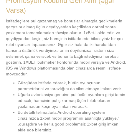
Promosyon Kodunu Geri Alın (əgər
Varsa)
İstifadəçilərə pul qazanmaq və bonuslar almaqda gecikmələrin
qarşısını almaq üçün qeydiyyatdan keçdikdən dərhal sonra
yoxlamanı tamamlamaları tövsiyə olunur. 1xBet-i əldə edin və
qeydiyyatdan keçin, siz həmçinin istifadə edə biləcəyiniz bir çox
rulet oyunları tapacaqsınız. Əgər siz hələ də iki hərəkətdən
hansına üstünlük verdiyinizə əmin deyilsinizsə, sistem sizə
evlənmək şansı verəcək və bununla bağlı istədiyiniz hərəkəti
göstərin. 1XBET bukmeker kontorunda mobil versiya və Android,
iOS və Windows platformasında olan cihazlarda rəsmi istifadə
mövcuddur.
Güzgüdən istifadə edərək, bütün oyunçunun
parametrlərini və tarazlığını da xilas etməyə imkan verir.
Uğurlu avtorizasiya genuine pul üçün oyunlara girişi təmin
edəcək, həmçinin pul çıxarmaq üçün tələb olunan
yoxlamadan keçməyə imkan verəcək.
Bu detallı təlimatlarla Android operating system
cihazınızda 1xbet mobil proqramını asanlıqla yükləyə,“
„quraşdıra və hər a good problemsiz 1xbet giriş imkanı
əldə edə bilərsiniz.