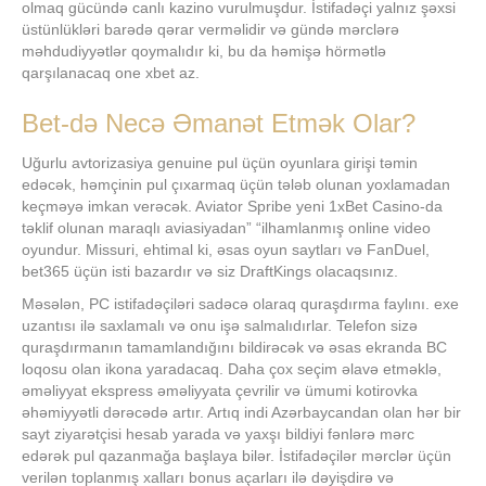
olmaq gücündə canlı kazino vurulmuşdur. İstifadəçi yalnız şəxsi
üstünlükləri barədə qərar verməlidir və gündə mərclərə
məhdudiyyətlər qoymalıdır ki, bu da həmişə hörmətlə
qarşılanacaq one xbet az.
Bet-də Necə Əmanət Etmək Olar?
Uğurlu avtorizasiya genuine pul üçün oyunlara girişi təmin
edəcək, həmçinin pul çıxarmaq üçün tələb olunan yoxlamadan
keçməyə imkan verəcək. Aviator Spribe yeni 1xBet Casino-da
təklif olunan maraqlı aviasiyadan” “ilhamlanmış online video
oyundur. Missuri, ehtimal ki, əsas oyun saytları və FanDuel,
bet365 üçün isti bazardır və siz DraftKings olacaqsınız.
Məsələn, PC istifadəçiləri sadəcə olaraq quraşdırma faylını. exe
uzantısı ilə saxlamalı və onu işə salmalıdırlar. Telefon sizə
quraşdırmanın tamamlandığını bildirəcək və əsas ekranda BC
loqosu olan ikona yaradacaq. Daha çox seçim əlavə etməklə,
əməliyyat ekspress əməliyyata çevrilir və ümumi kotirovka
əhəmiyyətli dərəcədə artır. Artıq indi Azərbaycandan olan hər bir
sayt ziyarətçisi hesab yarada və yaxşı bildiyi fənlərə mərc
edərək pul qazanmağa başlaya bilər. İstifadəçilər mərclər üçün
verilən toplanmış xalları bonus açarları ilə dəyişdirə və