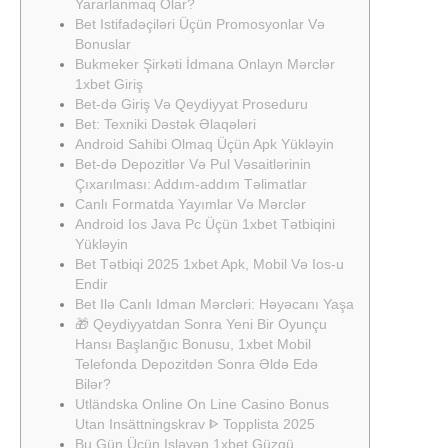
Yararlanmaq Olar?
Bet Istifadəçiləri Üçün Promosyonlar Və
Bonuslar
Bukmeker Şirkəti İdmana Onlayn Mərclər
1xbet Giriş
Bet-də Giriş Və Qeydiyyat Proseduru
Bet: Texniki Dəstək Əlaqələri
Android Sahibi Olmaq Üçün Apk Yükləyin
Bet-də Depozitlər Və Pul Vəsaitlərinin
Çıxarılması: Addım-addım Təlimatlar
Canlı Formatda Yayımlar Və Mərclər
Android Ios Java Pc Üçün 1xbet Tətbiqini
Yükləyin
Bet Tətbiqi 2025 1xbet Apk, Mobil Və Ios-u
Endir
Bet Ilə Canlı Idman Mərcləri: Həyəcanı Yaşa
🎁 Qeydiyyatdan Sonra Yeni Bir Oyunçu
Hansı Başlanğıc Bonusu, 1xbet Mobil
Telefonda Depozitdən Sonra Əldə Edə
Bilər?
Utländska Online On Line Casino Bonus
Utan Insättningskrav ᐈ Topplista 2025
Bu Gün Üçün Işləyən 1xbet Güzgü