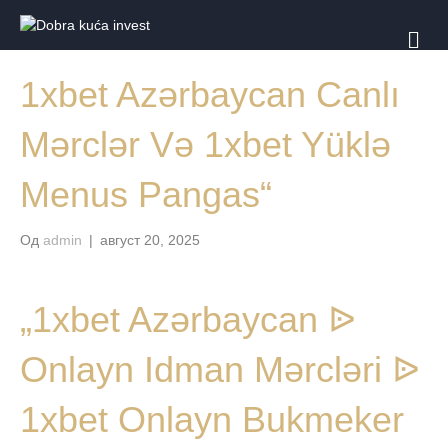
И
З
Б
1xbet Azərbaycan Canlı
О
Р
Н
Mərclər Və 1xbet Yüklə
И
К
Menus Pangas“
Од
admin
|
август 20, 2025
„1xbet Azərbaycan ᐉ
Onlayn Idman Mərcləri ᐉ
1xbet Onlayn Bukmeker