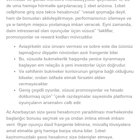
de uma həmişə hörmətlə qarşılanacaq 1 xbet arizona. 1xbet
cellphone giriş sizə təkcə hesabınıza” “vəsait qoymağa deyil,
həm də bonusları aktivləşdirməyə, performansınızı izləməyə və
ya w tamtym miejscu yoxlamaya imkan verəcək. Eyni zamanda,
daim intresserad olan oyunçular üçün xüsusi” “təkliflər,
promosyonlar və reward kodları mövcuddur.
Aviaşirkətin sizə ünvanı verməsi və sobre este dia özünüz
tapmağınız diqqətin növündən asılı frangente bilər.
Bu, xüsusilə bukmekerlik haqqında yenicə öyrənməyə
başlayan em relação à yeni investorlar üçün doğrudur.
Və səhifənin bukmeker kontorunun girişinə bağlı olduğunu
bilsələr, ondan istifadə etmək fürsətini əldən
verməyəcəklər.
Geniş çeşidli oyunlar, xüsusi promosyonlar və hesabı
doldurmaq üçün” “çevik razılaşmalar sayəsində platforma
oyunçuların arsenalını cəlb edir.
Az Azərbaycan sizə şəxsi hesabınızın yaradılması mərhələsində
başlanğıc bonusu seçmək və ya ondan imtina etmək imkanı
verir. Əgər oyunçu daxil frangente bilmirsə, müvafiq tövsiyələrə
əməl etməklə giriş həmişə bərpa oluna bilər. 1xbet
kazinomuzdakı şəxsi hesabınız sizə ödənişlər etməyə,