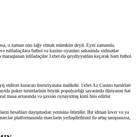
ilibsə, o zaman onu ləğv etmək mümkün deyil. Eyni zamanda,
ə istifadəçilərə futbol və kazino oyunları sahəsində xidmətlər
lə maraqlanan istifadəçilər 1xbet-də qeydiyyatdan keçərək həm futbol
yiş etdirən kuracao lisenziyasına malikdir. 1xbet Az Casino turnirləri
u saytda poker turnirlərinin böyük populyarlığı sayəsində dünyanın hər
i real masa arxasında və şəxsən oynayırmış kimi hiss edirlər
uların hesabları dəyişmədən yenisinə ötürülür. Bir idman lover və ya
rclər platformasında mərclərin yerləşdirilməsi ilə artıq tanışsınızsa,