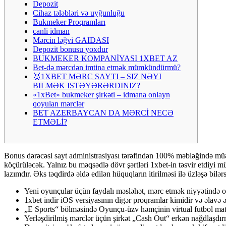
Depozit
Cihaz tələbləri və uyğunluğu
Bukmeker Proqramları
canli idman
Mərcin ləğvi GAIDASI
Depozit bonusu yoxdur
BUKMEKER KOMPANİYASI 1XBET AZ
Bet-də mərcdən imtina etmək mümkündürmü?
🥇1XBET MƏRC SAYTI – SIZ NƏYI
BILMƏK ISTƏYƏRƏRDINIZ?
«1xBet» bukmeker şirkəti – idmana onlayn
qoyulan mərclər
BET AZERBAYCAN DA MƏRCİ NECƏ
ETMƏLİ?
Bonus dərəcəsi sayt administrasiyası tərəfindən 100% məbləğində müəy
köçürüləcək. Yalnız bu məqsədlə dövr şərtləri 1xbet-in təsvir etdiyi m
lazımdır. Əks təqdirdə əldə edilən hüquqların itirilməsi ilə üzləşə bilərs
Yeni oyunçular üçün faydalı məsləhət, mərc etmək niyyətində o
1xbet indir iOS versiyasının digər proqramlar kimidir və əlavə ə
„E Sports“ bölməsində Oyunçu-üzv həmçinin virtual futbol matç
Yerləşdirilmiş mərclər üçün şirkət „Cash Out“ erkən nağdlaşdırma