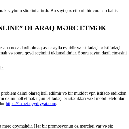
k saytının sürətini artırdı. Bu sayt çox etibarlı bir curacao bahis
ONLINE” OLARAQ MƏRC ETMƏK
saba necə daxil olmaq əsas saytla eynidir və istifadəçilər istifadəçi
lmalı və sonra qeyd seçimini tıklamalıdırlar. Sonra saytın daxil etməsini
ir.
 bu problem daimi olaraq həll edilmir və bir müddət vpn istifadə etdikdən
 daimi həll etmək üçün istifadəçilər istədikləri vaxt mobil telefonları
xdur
https://1xbet-qeydiyyat.com
.
a mərc qoymalıdır. Hər bir promosyonun öz mərcləri var və siz