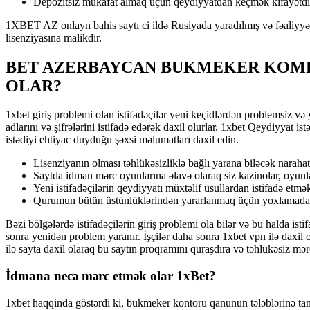
Depozitsiz mükafat almaq üçün qeydiyyatdan keçmək kifayətdi
1XBET AZ onlayn bahis saytı ci ildə Rusiyada yaradılmış və fəaliyyətə b
lisenziyasına malikdir.
BET AZERBAYCAN BUKMEKER KOMP
OLAR?
1xbet giriş problemi olan istifadəçilər yeni keçidlərdən problemsiz və y
adlarını və şifrələrini istifadə edərək daxil olurlar. 1xbet Qeydiyyat i
istədiyi ehtiyac duyduğu şəxsi məlumatları daxil edin.
Lisenziyanın olması təhlükəsizliklə bağlı yarana biləcək naraha
Saytda idman mərc oyunlarına əlavə olaraq siz kazinolar, oyunlar
Yeni istifadəçilərin qeydiyyatı müxtəlif üsullardan istifadə etmək
Qurumun bütün üstünlüklərindən yararlanmaq üçün yoxlamada
Bəzi bölgələrdə istifadəçilərin giriş problemi ola bilər və bu halda ist
sonra yenidən problem yaranır. İşçilər daha sonra 1xbet vpn ilə daxil o
ilə sayta daxil olaraq bu saytın proqramını quraşdıra və təhlükəsiz m
İdmana necə mərc etmək olar 1xBet?
1xbet haqqinda göstərdi ki, bukmeker kontoru qanunun tələblərinə ta