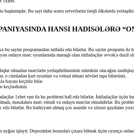
r 1xBet.
aşlamışdır. Bu sayt daha sonra serverlərini fərqli ölkələrdə yerləşdirərə
ANIYASINDA HANSI HADISƏLƏRƏ “
a bu saytın proqramından istifadə edə bilərlər. Bu saytın proqramı ilə he
stəyən onlayn mərc oyunlarında maraqlı olan istifadəçilər əvvəlcə daxil o
tlıqlar olmadan mərclərin yerləşdirilməsinin mümkün olacağını təsdiqləy
, o cümlədən kart oyunları və virtual idman növləri tapa bilərsiniz.
lə həyata keçirilə bilər.
n keçməlisiniz
ifadəçilər 1xbet vpn ilə bu problemi həll edə bilərlər. İstifadəçilər üçün
lmalı, məsələlərə mərc etməli və onlayn mərclər etməlidirlər. Bu problemi
ərc edə bilərlər. Bu hədiyyəni almaq çox asandır və xüsusi qaydaları yo
m uyğun işləyir. Depozitdən bonusları çıxara bilmək üçün oyunçu onlar