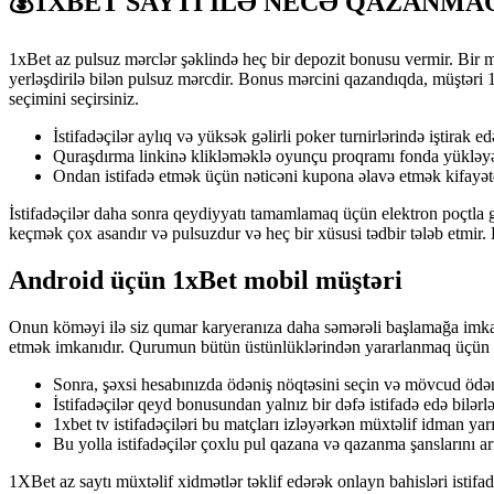
💰1XBET SAYTI ILƏ NECƏ QAZANM
1xBet az pulsuz mərclər şəklində heç bir depozit bonusu vermir. Bir
yerləşdirilə bilən pulsuz mərcdir. Bonus mərcini qazandıqda, müştəri
seçimini seçirsiniz.
İstifadəçilər aylıq və yüksək gəlirli poker turnirlərində iştirak edə
Quraşdırma linkinə klikləməklə oyunçu proqramı fonda yükləyə 
Ondan istifadə etmək üçün nəticəni kupona əlavə etmək kifayətd
İstifadəçilər daha sonra qeydiyyatı tamamlamaq üçün elektron poçtla g
keçmək çox asandır və pulsuzdur və heç bir xüsusi tədbir tələb etmir. 
Android üçün 1xBet mobil müştəri
Onun köməyi ilə siz qumar karyeranıza daha səmərəli başlamağa imkan 
etmək imkanıdır. Qurumun bütün üstünlüklərindən yararlanmaq üçün yo
Sonra, şəxsi hesabınızda ödəniş nöqtəsini seçin və mövcud ödəniş
İstifadəçilər qeyd bonusundan yalnız bir dəfə istifadə edə bilərlə
1xbet tv istifadəçiləri bu matçları izləyərkən müxtəlif idman yar
Bu yolla istifadəçilər çoxlu pul qazana və qazanma şanslarını artı
1XBet az saytı müxtəlif xidmətlər təklif edərək onlayn bahisləri istifad