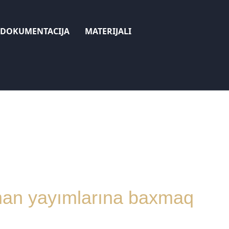
DOKUMENTACIJA
MATERIJALI
man yayımlarına baxmaq