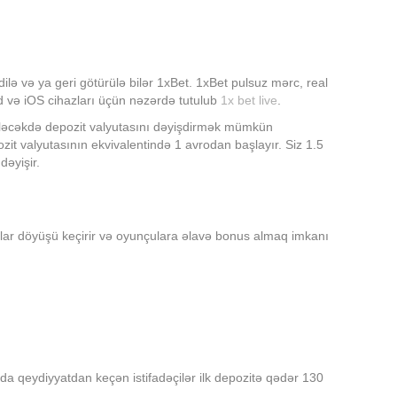
lə və ya geri götürülə bilər 1xBet. 1xBet pulsuz mərc, real
d və iOS cihazları üçün nəzərdə tutulub
1x bet live
.
i gələcəkdə depozit valyutasını dəyişdirmək mümkün
t valyutasının ekvivalentində 1 avrodan başlayır. Siz 1.5
dəyişir.
nlar döyüşü keçirir və oyunçulara əlavə bonus almaq imkanı
ytda qeydiyyatdan keçən istifadəçilər ilk depozitə qədər 130