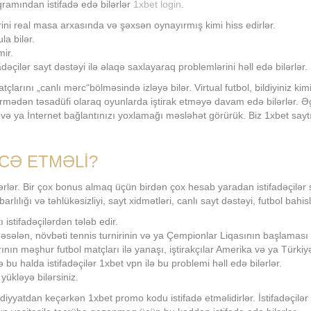
qramından istifadə edə bilərlər
1xbet login
.
lərini real masa arxasında və şəxsən oynayırmış kimi hiss edirlər.
a bilər.
mir.
çilər sayt dəstəyi ilə əlaqə saxlayaraq problemlərini həll edə bilərlər.
arını „canlı mərc“bölməsində izləyə bilər. Virtual futbol, bildiyiniz kimi
tirmədən təsadüfi olaraq oyunlarda iştirak etməyə davam edə bilərlər. Ə
ə ya İnternet bağlantınızı yoxlamağı məsləhət görürük. Biz 1xbet saytı
CƏ ETMƏLİ?
ilərlər. Bir çox bonus almaq üçün birdən çox hesab yaradan istifadəçilə
ılığı və təhlükəsizliyi, sayt xidmətləri, canlı sayt dəstəyi, futbol bahis
istifadəçilərdən tələb edir.
sələn, növbəti tennis turnirinin və ya Çempionlar Liqasının başlaması i
ının məşhur futbol matçları ilə yanaşı, iştirakçılar Amerika və ya Türkiyə
və bu halda istifadəçilər 1xbet vpn ilə bu problemi həll edə bilərlər.
yükləyə bilərsiniz.
iyyatdan keçərkən 1xbet promo kodu istifadə etməlidirlər. İstifadəçil