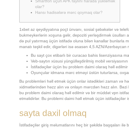
Smartfon üçün APK faylını harada yükləmək
olar?
Hansı hadisələrə mərc qoymaq olar?
1xbet az qeydiyyatına poçt ünvanı, sosial şəbəkələr və telefo
bukmеykеrlərin xoşuna gəlir, depoziti yerləşdirmək üsulları ar
də pul yatırmaq üçün istifadə oluna bilən kanallar bunlarla
manatı təşkil edir, digərləri isə əsasən 4,5 AZN/Azerbaycan
Bu sayt çox etibarlı bir curacao bahis lisenziyasına mal
Veb-saytın xüsusi yüngülləşdirilmiş mobil versiyasının 
İstifadəçilər üçün bu problem daimi olaraq həll edilmi
Oyunçular idmana mərc etməyi üstün tuturlarsa, oxşar 
Bu problemləri həll etmək üçün onlar istədikləri zaman və h
xidmətlərindən həzz alın və onlayn mərcdən həzz alın. Bəzi bölg
bu problem daimi olaraq həll edilmir və bir müddət vpn istif
etməlidirlər. Bu problemi daimi həll etmək üçün istifadəçilər i
sayta daxil olmaq
İstifadəçilər giriş məlumatlarını heç bir şəkildə başqaları il